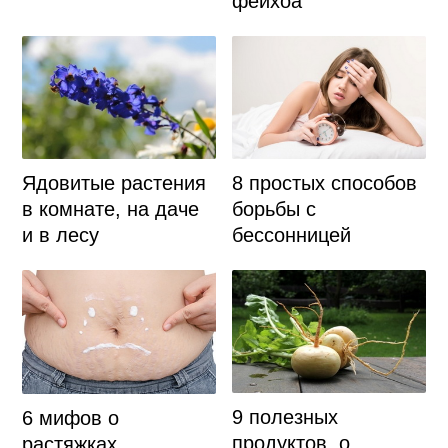
фейхоа
Ядовитые растения
8 простых способов
в комнате, на даче
борьбы с
и в лесу
бессонницей
9 полезных
6 мифов о
продуктов, о
растяжках