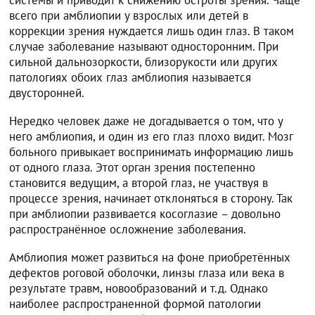
системы и приводит к снижению остроты зрения. Чаще
всего при амблиопии у взрослых или детей в
коррекции зрения нуждается лишь один глаз. В таком
случае заболевание называют односторонним. При
сильной дальнозоркости, близорукости или других
патологиях обоих глаз амблиопия называется
двусторонней.
Нередко человек даже не догадывается о том, что у
него амблиопия, и один из его глаз плохо видит. Мозг
больного привыкает воспринимать информацию лишь
от одного глаза. Этот орган зрения постепенно
становится ведущим, а второй глаз, не участвуя в
процессе зрения, начинает отклоняться в сторону. Так
при амблиопии развивается косоглазие – довольно
распространённое осложнение заболевания.
Амблиопия может развиться на фоне приобретённых
дефектов роговой оболочки, линзы глаза или века в
результате травм, новообразований и т.д. Однако
наиболее распространенной формой патологии