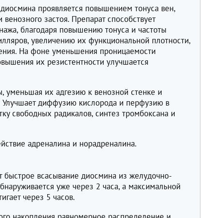
диосмина проявляется повышением тонуса вен,
 венозного застоя. Препарат способствует
ажа, благодаря повышению тонуса и частоты
лляров, увеличению их функциональной плотности,
ения. На фоне уменьшения проницаемости
овышения их резистентности улучшается
, уменьшая их адгезию к венозной стенке и
. Улучшает диффузию кислорода и перфузию в
тку свободных радикалов, синтез тромбоксана и
йствие адреналина и норадреналина.
т быстрое всасывание диосмина из желудочно-
обнаруживается уже через 2 часа, а максимальной
тигает через 5 часов.
ного накопления равномерное распределение и