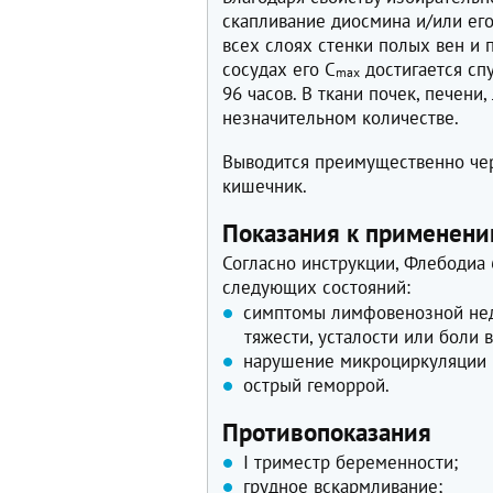
скапливание диосмина и/или ег
всех слоях стенки полых вен и
сосудах его C
достигается спу
max
96 часов. В ткани почек, печени,
незначительном количестве.
Выводится преимущественно чере
кишечник.
Показания к применен
Согласно инструкции, Флебодиа
следующих состояний:
симптомы лимфовенозной нед
тяжести, усталости или боли в
нарушение микроциркуляции (
острый геморрой.
Противопоказания
I триместр беременности;
грудное вскармливание;