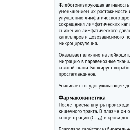
Флеботонизирующая активность 
уменьшением их растяжимости и
улучшению лимфатического дрен
сокращения лимфатических капи
снижению лимфатического давл
капилляров и дозозависимого п
микроциркуляция.
Оказывает влияние на лейкоциты
миграцию в паравенозные ткани
кожной ткани. Блокирует вырабо
простагландинов.
Усиливает сосудосуживающее де
Фармакокинетика
После приема внутрь происходи
кишечного тракта. В плазме он 
концентрации (C
) в крови дос
max
Благодаря свойству избиратель