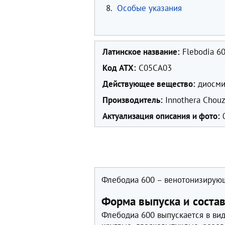
8.
Особые указания
Латинское название:
Flebodia 6
Код ATX:
С05СА03
Действующее вещество:
диосмин
Производитель:
Innothera Chouz
Актуализация описания и фото:
0
Флебодиа 600 – венотонизирующ
Форма выпуска и соста
Флебодиа 600 выпускается в вид