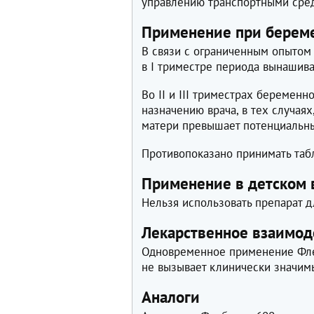
управлению транспортными сре
Применение при береме
В связи с ограниченным опытом
в I триместре периода вынашива
Во II и III триместрах беремен
назначению врача, в тех случая
матери превышает потенциальны
Противопоказано принимать табл
Применение в детском 
Нельзя использовать препарат д
Лекарственное взаимод
Одновременное применение Фле
не вызывает клинически значим
Аналоги