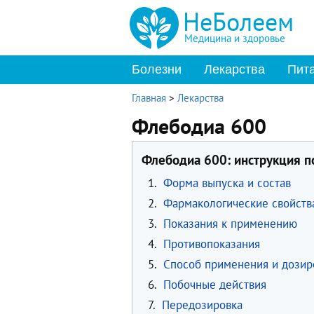
НеБолеем
Медицина и здоровье
Болезни
Лекарства
Пит
Главная
>
Лекарства
Флебодиа 600
Флебодиа 600: инструкция 
1.
Форма выпуска и состав
2.
Фармакологические свойств
3.
Показания к применению
4.
Противопоказания
5.
Способ применения и дозир
6.
Побочные действия
7.
Передозировка