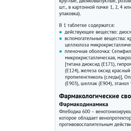
круглые, двояковыпуклые, розов
шт., в картонной пачке 1, 2, 4 ил
упаковка).
В 1 таблетке содержатся:
действующее вещество: диосми
вспомогательные вещества: к
целлюлоза микрокристалличес
пленочная оболочка: Сепифил
микрокристаллическая, макрог
[титана диоксид (Е171), гипр
(Е124), железа оксид красный
пропиленгликоль (следы)], Оп
(Е903), шеллак (Е904), этанол 
Фармакологические сво
Фармакодинамика
Флебодиа 600 – венотонизирую
которое обладает венопротект
противовоспалительным действ