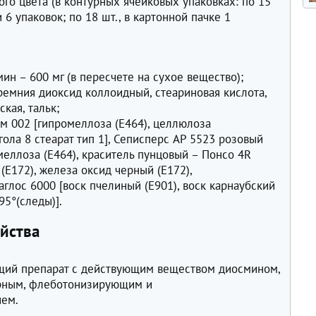
ого цвета (в контурных ячейковых упаковках: по 15
и 6 упаковок; по 18 шт., в картонной пачке 1
н – 600 мг (в пересчете на сухое вещество);
ремния диоксид коллоидный, стеариновая кислота,
кая, тальк;
м 002 [гипромеллоза (Е464), целлюлоза
ола 8 стеарат тип 1], Сеписперс AP 5523 розовый
омеллоза (Е464), краситель пунцовый – Понсо 4R
 (Е172), железа оксид черный (Е172),
аглос 6000 [воск пчелиный (Е901), воск карнаубский
95°(следы)].
йства
щий препарат с действующим веществом диосмином,
орным, флеботонизирующим и
ием.