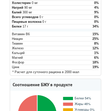
Холестерин
0
мг
0
%
Натрий
90
мг
4
%
Калий
300
мг
9
%
Всего углеводов
0
г
0
%
Пищевые волокна
0
г
0
%
Белки
17
г
34
%
Витамин B6
15
%
Ниацин
25
%
Тиамин
8
%
Железо
12
%
Кальций
1
%
Магний
6
%
Фосфор
18
%
Цинк
19
%
* Расчет для суточного рациона в 2000 ккал
Соотношение БЖУ в продукте