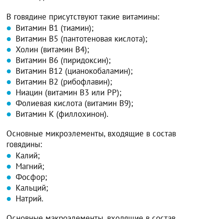
В говядине присутствуют такие витамины:
Витамин В1 (тиамин);
Витамин В5 (пантотеновая кислота);
Холин (витамин В4);
Витамин В6 (пиридоксин);
Витамин В12 (цианокобаламин);
Витамин В2 (рибофлавин);
Ниацин (витамин В3 или РР);
Фолиевая кислота (витамин В9);
Витамин К (филлохинон).
Основные микроэлементы, входящие в состав
говядины:
Калий;
Магний;
Фосфор;
Кальций;
Натрий.
Основные макроэлементы, входящие в состав