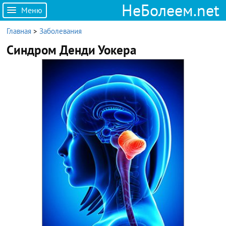
НеБолеем.net
Меню
Главная
>
Заболевания
Синдром Денди Уокера