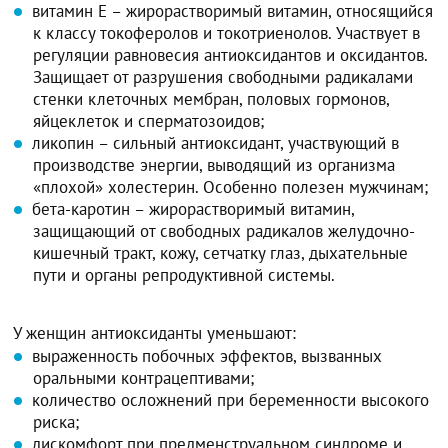
витамин E – жирорастворимый витамин, относящийся
к классу токоферолов и токотриенолов. Участвует в
регуляции равновесия антиоксидантов и оксидантов.
Защищает от разрушения свободными радикалами
стенки клеточных мембран, половых гормонов,
яйцеклеток и сперматозоидов;
ликопин – сильный антиоксидант, участвующий в
производстве энергии, выводящий из организма
«плохой» холестерин. Особенно полезен мужчинам;
бета-каротин – жирорастворимый витамин,
защищающий от свободных радикалов желудочно-
кишечный тракт, кожу, сетчатку глаз, дыхательные
пути и органы репродуктивной системы.
У женщин антиоксиданты уменьшают:
выраженность побочных эффектов, вызванных
оральными контрацептивами;
количество осложнений при беременности высокого
риска;
дискомфорт при предменструальном синдроме и