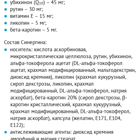
убихинон (Q
) – 45 мг;
10
рутин – 30 мг;
витамин E – 15 мг;
ликопин – 5 мг;
бета-каротин – 5 мг.
Состав Синергина:
носитель: кислота аскорбиновая,
микрокристаллическая целлюлоза, рутин, убихинон,
альфа-токоферола ацетат (DL-альфа-токоферол
ацетат, крахмал модифицированный, мальтодекстрин,
диоксид кремния), ликопин (крахмал кукурузный,
сироп декстрозы, ликопин, крахмал
модифицированный, DL-альфа-токоферол, натрия
аскорбат), бета-каротин 20% (сироп декстрозы, β-
каротин кристаллический, крахмал кукурузный,
крахмал модифицированный, DL-альфа-токоферол,
натрия аскорбат), капсула (желатин, Е171, Е104,
Е122);
антислеживающие агенты: диоксид кремния
аморфный и магния стеарат.