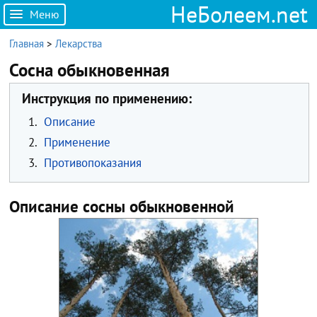
НеБолеем.net
Меню
Главная
>
Лекарства
Сосна обыкновенная
Инструкция по применению:
1.
Описание
2.
Применение
3.
Противопоказания
Описание сосны обыкновенной