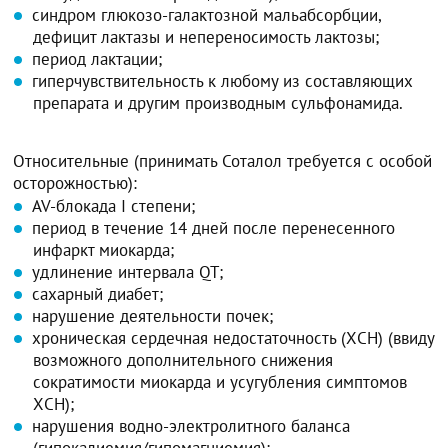
синдром глюкозо-галактозной мальабсорбции,
дефицит лактазы и непереносимость лактозы;
период лактации;
гиперчувствительность к любому из составляющих
препарата и другим производным сульфонамида.
Относительные (принимать Соталол требуется с особой
осторожностью):
AV-блокада I степени;
период в течение 14 дней после перенесенного
инфаркт миокарда;
удлинение интервала QT;
сахарный диабет;
нарушение деятельности почек;
хроническая сердечная недостаточность (ХСН) (ввиду
возможного дополнительного снижения
сократимости миокарда и усугубления симптомов
ХСН);
нарушения водно-электролитного баланса
(гипокалиемия/гипомагниемия);