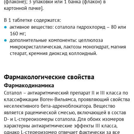
(флаконе); 3 упаковки или 1 банка (флакон) в
картонной пачке].
В 1 таблетке содержатся:
активное вещество: соталола гидрохлорид – 80 или
160 мг;
дополнительные компоненты: целлюлоза
микрокристаллическая, лактозы моногидрат, магния
стеарат, кремния диоксид коллоидный.
Фармакологические свойства
Фармакодинамика
Соталол – антиаритмический препарат II и III класса по
классификации Воген-Вильямса, проявляющий свойства
неселективного бета-адреноблокатора. Вещество
является рацемической смесью, включающей в состав
D- и L-стереоизомеры соталола. Для обоих изомеров
характерны антиаритмические эффекты III класса,
однако L-стереоизомер отвечает фактически за все