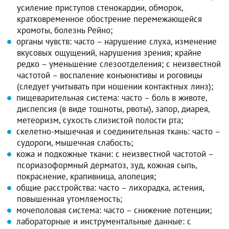
усиление приступов стенокардии, обморок,
кратковременное обострение перемежающейся
хромоты, болезнь Рейно;
органы чувств: часто – нарушение слуха, изменение
вкусовых ощущений, нарушения зрения; крайне
редко – уменьшение слезоотделения; с неизвестной
частотой – воспаление конъюнктивы и роговицы
(следует учитывать при ношении контактных линз);
пищеварительная система: часто – боль в животе,
диспепсия (в виде тошноты, рвоты), запор, диарея,
метеоризм, сухость слизистой полости рта;
скелетно-мышечная и соединительная ткань: часто –
судороги, мышечная слабость;
кожа и подкожные ткани: с неизвестной частотой –
псориазоформный дерматоз, зуд, кожная сыпь,
покраснение, крапивница, алопеция;
общие расстройства: часто – лихорадка, астения,
повышенная утомляемость;
мочеполовая система: часто – снижение потенции;
лабораторные и инструментальные данные: с