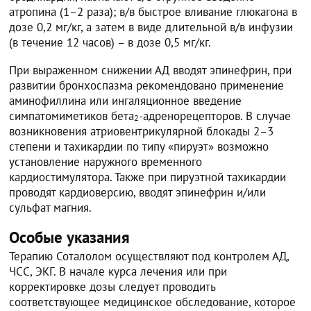
атропина (1–2 раза); в/в быстрое вливание глюкагона в
дозе 0,2 мг/кг, а затем в виде длительной в/в инфузии
(в течение 12 часов) – в дозе 0,5 мг/кг.
При выраженном снижении АД вводят эпинефрин, при
развитии бронхоспазма рекомендовано применение
аминофиллина или ингаляционное введение
симпатомиметиков бета
-адренорецепторов. В случае
2
возникновения атриовентрикулярной блокады 2–3
степени и тахикардии по типу «пируэт» возможно
установление наружного временного
кардиостимулятора. Также при пируэтной тахикардии
проводят кардиоверсию, вводят эпинефрин и/или
сульфат магния.
Особые указания
Терапию Соталолом осуществляют под контролем АД,
ЧСС, ЭКГ. В начале курса лечения или при
корректировке дозы следует проводить
соответствующее медицинское обследование, которое