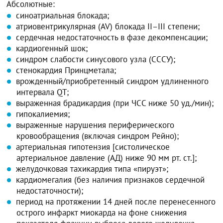
Абсолютные:
синоатриальная блокада;
атриовентрикулярная (AV) блокада II–III степени;
сердечная недостаточность в фазе декомпенсации;
кардиогенный шок;
синдром слабости синусового узла (СССУ);
стенокардия Принцметала;
врожденный/приобретенный синдром удлиненного
интервала QT;
выраженная брадикардия (при ЧСС ниже 50 уд./мин);
гипокалиемия;
выраженные нарушения периферического
кровообращения (включая синдром Рейно);
артериальная гипотензия [систолическое
артериальное давление (АД) ниже 90 мм рт. ст.];
желудочковая тахикардия типа «пируэт»;
кардиомегалия (без наличия признаков сердечной
недостаточности);
период на протяжении 14 дней после перенесенного
острого инфаркт миокарда на фоне снижения