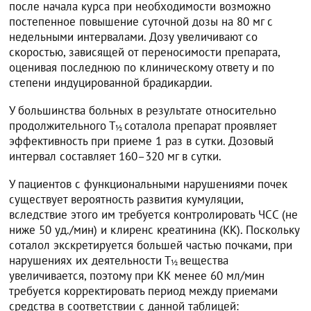
после начала курса при необходимости возможно
постепенное повышение суточной дозы на 80 мг с
недельными интервалами. Дозу увеличивают со
скоростью, зависящей от переносимости препарата,
оценивая последнюю по клиническому ответу и по
степени индуцированной брадикардии.
У большинства больных в результате относительно
продолжительного Т
соталола препарат проявляет
½
эффективность при приеме 1 раз в сутки. Дозовый
интервал составляет 160–320 мг в сутки.
У пациентов с функциональными нарушениями почек
существует вероятность развития кумуляции,
вследствие этого им требуется контролировать ЧСС (не
ниже 50 уд./мин) и клиренс креатинина (КК). Поскольку
соталол экскретируется большей частью почками, при
нарушениях их деятельности Т
вещества
½
увеличивается, поэтому при КК менее 60 мл/мин
требуется корректировать период между приемами
средства в соответствии с данной таблицей: