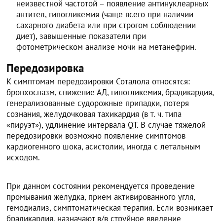
неизвестной частотой – появление антинуклеарных
антител, гипогликемия (чаще всего при наличии
сахарного диабета или при строгом соблюдении
диет), завышенные показатели при
фотометрическом анализе мочи на метанефрин.
Передозировка
К симптомам передозировки Соталола относятся:
бронхоспазм, снижение АД, гипогликемия, брадикардия,
генерализованные судорожные припадки, потеря
сознания, желудочковая тахикардия (в т. ч. типа
«пируэт»), удлинение интервала QT. В случае тяжелой
передозировки возможно появление симптомов
кардиогенного шока, асистолии, иногда с летальным
исходом.
При данном состоянии рекомендуется проведение
промывания желудка, прием активированного угля,
гемодиализ, симптоматическая терапия. Если возникает
брадикардия, назначают в/в струйное введение