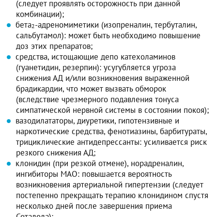
(следует проявлять осторожность при данной
комбинации);
бета
-адреномиметики (изопреналин, тербуталин,
2
сальбутамол): может быть необходимо повышение
доз этих препаратов;
средства, истощающие депо катехоламинов
(гуанетидин, резерпин): усугубляется угроза
снижения АД и/или возникновения выраженной
брадикардии, что может вызвать обморок
(вследствие чрезмерного подавления тонуса
симпатической нервной системы в состоянии покоя);
вазодилататоры, диуретики, гипотензивные и
наркотические средства, фенотиазины, барбитураты,
трициклические антидепрессанты: усиливается риск
резкого снижения АД;
клонидин (при резкой отмене), норадреналин,
ингибиторы МАО: повышается вероятность
возникновения артериальной гипертензии (следует
постепенно прекращать терапию клонидином спустя
несколько дней после завершения приема
Соталола);