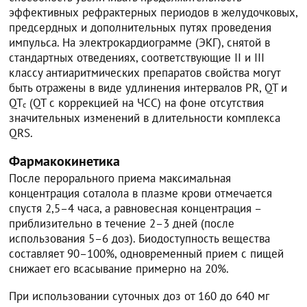
эффективных рефрактерных периодов в желудочковых,
предсердных и дополнительных путях проведения
импульса. На электрокардиограмме (ЭКГ), снятой в
стандартных отведениях, соответствующие II и III
классу антиаритмических препаратов свойства могут
быть отражены в виде удлинения интервалов PR, QT и
QT
(QT с коррекцией на ЧСС) на фоне отсутствия
c
значительных изменений в длительности комплекса
QRS.
Фармакокинетика
После перорального приема максимальная
концентрация соталола в плазме крови отмечается
спустя 2,5–4 часа, а равновесная концентрация –
приблизительно в течение 2–3 дней (после
использования 5–6 доз). Биодоступность вещества
составляет 90–100%, одновременный прием с пищей
снижает его всасывание примерно на 20%.
При использовании суточных доз от 160 до 640 мг