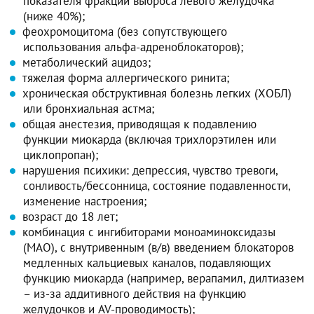
показателя фракции выброса левого желудочка
(ниже 40%);
феохромоцитома (без сопутствующего
использования альфа-адреноблокаторов);
метаболический ацидоз;
тяжелая форма аллергического ринита;
хроническая обструктивная болезнь легких (ХОБЛ)
или бронхиальная астма;
общая анестезия, приводящая к подавлению
функции миокарда (включая трихлорэтилен или
циклопропан);
нарушения психики: депрессия, чувство тревоги,
сонливость/бессонница, состояние подавленности,
изменение настроения;
возраст до 18 лет;
комбинация с ингибиторами моноаминоксидазы
(МАО), с внутривенным (в/в) введением блокаторов
медленных кальциевых каналов, подавляющих
функцию миокарда (например, верапамил, дилтиазем
– из-за аддитивного действия на функцию
желудочков и AV-проводимость);