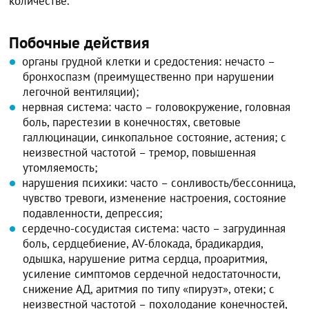
количестве.
Побочные действия
органы грудной клетки и средостения: нечасто –
бронхоспазм (преимущественно при нарушении
легочной вентиляции);
нервная система: часто – головокружение, головная
боль, парестезии в конечностях, световые
галлюцинации, синкопальное состояние, астения; с
неизвестной частотой – тремор, повышенная
утомляемость;
нарушения психики: часто – сонливость/бессонница,
чувство тревоги, изменение настроения, состояние
подавленности, депрессия;
сердечно-сосудистая система: часто – загрудинная
боль, сердцебиение, AV-блокада, брадикардия,
одышка, нарушение ритма сердца, проаритмия,
усиление симптомов сердечной недостаточности,
снижение АД, аритмия по типу «пируэт», отеки; с
неизвестной частотой – похолодание конечностей,