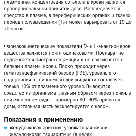
плазменная концентрация соталола в крови является
пропорциональной принятой дозе. Распределяется
средство в плазме, в периферических органах и тканях,
период полувыведения (Т
) может варьировать от 10 до
½
20 часов.
Фармакокинетические показатели D- и L-энантиомеров
вещества являются почти одинаковыми. Препарат не
подвергается биотрансформации и не связывается с
белками плазмы крови. Плохо проходит через
гематоэнцефалический барьер (ГЭБ), уровень его
содержания в спинномозговой жидкости составляет
только 10% от плазменного уровня. Выводится
средство из организма главным образом через почки, в
неизмененном виде – примерно 80–90% принятой
дозы, остальная часть экскретируется с калом.
Показания к применению
желудочковая аритмия: угрожающая жизни
желудочковая тахиаритмия (в целях