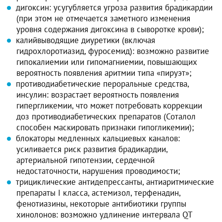
дигоксин: усугубляется угроза развития брадикардии
(при этом не отмечается заметного изменения
уровня содержания дигоксина в сыворотке крови);
калийвыводящие диуретики (включая
гидрохлоротиазид, фуросемид): возможно развитие
гипокалиемии или гипомагниемии, повышающих
вероятность появления аритмии типа «пируэт»;
противодиабетические пероральные средства,
инсулин: возрастает вероятность появления
гипергликемии, что может потребовать коррекции
доз противодиабетических препаратов (Соталол
способен маскировать признаки гипогликемии);
блокаторы медленных кальциевых каналов:
усиливается риск развития брадикардии,
артериальной гипотензии, сердечной
недостаточности, нарушения проводимости;
трициклические антидепрессанты, антиаритмические
препараты I класса, астемизол, терфенадин,
фенотиазины, некоторые антибиотики группы
хинолонов: возможно удлинение интервала QT