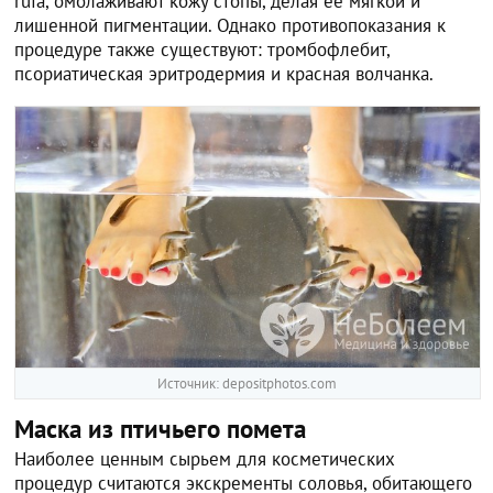
rufa, омолаживают кожу стопы, делая ее мягкой и
лишенной пигментации. Однако противопоказания к
процедуре также существуют: тромбофлебит,
псориатическая эритродермия и красная волчанка.
Источник: depositphotos.com
Маска из птичьего помета
Наиболее ценным сырьем для косметических
процедур считаются экскременты соловья, обитающего