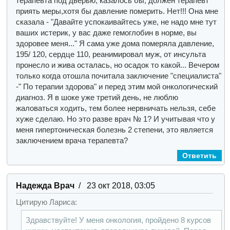
терапевта под дверью, казалось бы, должен терапевт
приять меры,хотя бы давление померить. Нет!!! Она мне
сказала - "Давайте успокаивайтесь уже, не надо мне тут
ваших истерик, у вас даже гемоглобин в норме, вы
здоровее меня..." Я сама уже дома померяла давление,
195/ 120, сердце 110, реанимировал муж, от инсульта
пронесло и жива осталась, но осадок то какой... Вечером
только когда отошла почитала заключение "специалиста"
-" По терапии здорова" и перед этим мой онкологический
диагноз. Я в шоке уже третий день, не люблю
жаловаться ходить, тем более нервничать нельзя, себе
хуже сделаю. Но это разве врач № 1? И учитывая что у
меня гипертоническая болезнь 2 степени, это является
заключением врача терапевта?
Ответить
Надежда Врач
/ 23 окт 2018, 03:05
Цитирую Лариса:
Здравствуйте! У меня онкология, пройдено 8 курсов