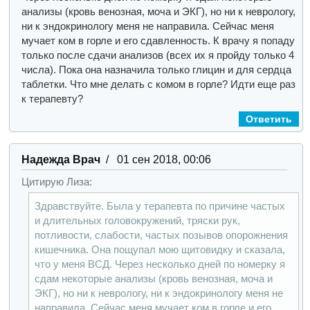
анализы (кровь венозная, моча и ЭКГ), но ни к неврологу,
ни к эндокринологу меня не направила. Сейчас меня
мучает ком в горле и его сдавленность. К врачу я попаду
только после сдачи анализов (всех их я пройду только 4
числа). Пока она назначила только глицин и для сердца
таблетки. Что мне делать с комом в горле? Идти еще раз
к терапевту?
Ответить
Надежда Врач
/ 01 сен 2018, 00:06
Цитирую Лиза:
Здравствуйте. Была у терапевта по причине частых
и длительных головокружений, тряски рук,
потливости, слабости, частых позывов опорожнения
кишечника. Она пощупал мою щитовидку и сказала,
что у меня ВСД. Через несколько дней по номерку я
сдам некоторые анализы (кровь венозная, моча и
ЭКГ), но ни к неврологу, ни к эндокринологу меня не
направила. Сейчас меня мучает ком в горле и его