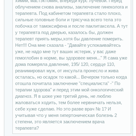
химии, мастэктомия, впереди курс лучевой. Перед
облучением снова анализы, заключение гинеколога и
терапевта. Под кабинетом терапевта стало плохо,
сильные головные боли и трясучка всего тела это
побочка от тамоксифена и после паклитаксела. А тут
у терапевта под дверью, казалось бы, должен
терапевт приять меры,хотя бы давление померить.
Нет!!! Она мне сказала - "Давайте успокаивайтесь
уже, не надо мне тут ваших истерик, у вас даже
гемоглобин в норме, вы здоровее меня..." Я сама уже
дома померяла давление, 195/ 120, сердце 110,
реанимировал муж, от инсульта пронесло и жива
осталась, но осадок то какой... Вечером только когда
отошла почитала заключение "специалиста" -" По
терапии здорова" и перед этим мой онкологический
диагноз. Я в шоке уже третий день, не люблю
жаловаться ходить, тем более нервничать нельзя,
себе хуже сделаю. Но это разве врач № 1? И
учитывая что у меня гипертоническая болезнь 2
степени, это является заключением врача
терапевта?