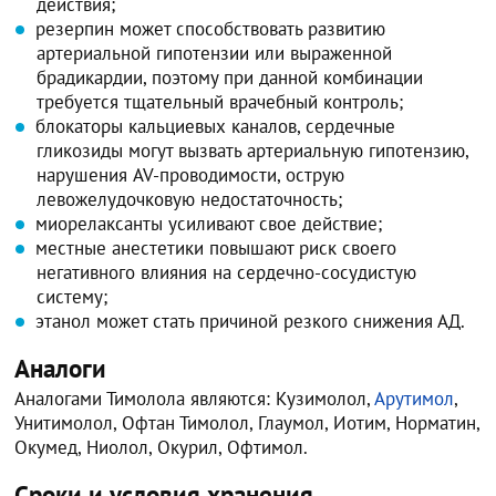
действия;
резерпин может способствовать развитию
артериальной гипотензии или выраженной
брадикардии, поэтому при данной комбинации
требуется тщательный врачебный контроль;
блокаторы кальциевых каналов, сердечные
гликозиды могут вызвать артериальную гипотензию,
нарушения AV-проводимости, острую
левожелудочковую недостаточность;
миорелаксанты усиливают свое действие;
местные анестетики повышают риск своего
негативного влияния на сердечно-сосудистую
систему;
этанол может стать причиной резкого снижения АД.
Аналоги
Аналогами Тимолола являются: Кузимолол,
Арутимол
,
Унитимолол, Офтан Тимолол, Глаумол, Иотим, Норматин,
Окумед, Ниолол, Окурил, Офтимол.
Сроки и условия хранения