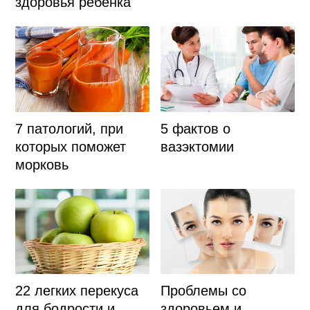
здоровья ребенка
7 патологий, при
5 фактов о
которых поможет
вазэктомии
морковь
22 легких перекуса
Проблемы со
для бодрости и
здоровьем и