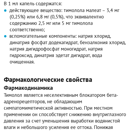
В 1 мл капель содержатся:
действующее вещество: тимолола малеат – 3,4 мг
(0,25%) или 6,8 мг (0,5%), что эквивалентно
содержанию 2,5 мг или 5 мг тимолола
соответственно;
вспомогательные компоненты: натрия хлорид,
динатрия фосфат додекагидрат, бензалкония хлорид,
натрия дигидрофосфат моногидрат, натрия
гидроксид, динатрия эдетат дигидрат, вода
очищенная.
Фармакологические свойства
Фармакодинамика
Тимолол является неселективным блокатором бета-
адренорецепторов, не обладающим
симпатомиметической активностью. При местном
применении он способствует снижению внутриглазного
давления за счет уменьшения выработки водянистой
влаги и небольшого усиления ее оттока. Понижая