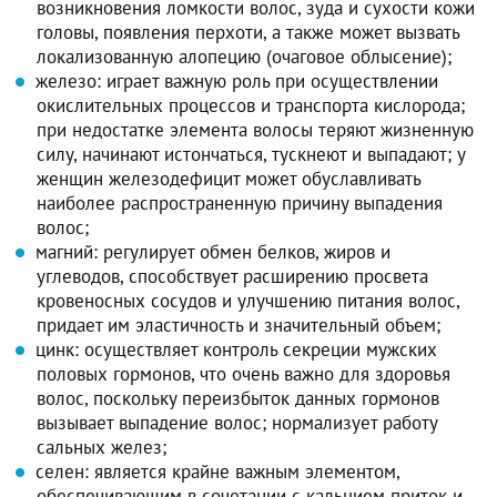
возникновения ломкости волос, зуда и сухости кожи
головы, появления перхоти, а также может вызвать
локализованную алопецию (очаговое облысение);
железо: играет важную роль при осуществлении
окислительных процессов и транспорта кислорода;
при недостатке элемента волосы теряют жизненную
силу, начинают истончаться, тускнеют и выпадают; у
женщин железодефицит может обуславливать
наиболее распространенную причину выпадения
волос;
магний: регулирует обмен белков, жиров и
углеводов, способствует расширению просвета
кровеносных сосудов и улучшению питания волос,
придает им эластичность и значительный объем;
цинк: осуществляет контроль секреции мужских
половых гормонов, что очень важно для здоровья
волос, поскольку переизбыток данных гормонов
вызывает выпадение волос; нормализует работу
сальных желез;
селен: является крайне важным элементом,
обеспечивающим в сочетании с кальцием приток и