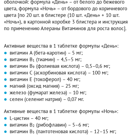
оболочкой: формула «День» – от белого до бежевого
цвета, формула «Ночь» – от бордового до коричневого
цвета [по 20 шт. в блистере (10 шт. «День» + 10 шт.
«Ночь»), в картонной коробке 3 блистера и инструкция
по применению Алераны Витаминов для роста волос].
Активные вещества в 1 таблетке формулы «День»:
витамин A (бета-каротин) – 5 мг;
витамин B
(тиамин) – 4,5–5 мг;
1
витамин B
(фолиевая кислота) – 0,5–0,6 мг;
9
витамин C (аскорбиновая кислота) – 100 мг;
витамин E (токоферол) – 40 мг;
магний (оксид магния) – 25 мг;
железо (фумарат железа) – 10 мг;
селен (селенит натрия) – 0,07 мг.
Активные вещества в 1 таблетке формулы «Ночь»:
L-цистин – 40 мг;
витамин B
(рибофлавин) – 5–6 мг;
2
витамин B
(пантотеновая кислота) – 12–15 мг;
5