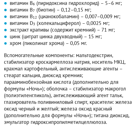
витамин B
(пиридоксина гидрохлорид) – 5–6 мг;
6
витамин B
(биотин) – 0,12–0,15 мг;
7
витамин B
(цианокобаламин) – 0,007–0,009 мг;
12
витамин D
(холекальциферол) – 0,0025 мг;
3
экстракт крапивы (содержит кремний) – 71 мг;
цинк (цитрат цинка двухводный) – 15 мг;
хром (пиколинат хрома) – 0,05 мг.
Вспомогательные компоненты: мальтодекстрин,
стабилизатор кроскармеллоза натрия, носитель МКЦ,
крахмал картофельный, антислеживающие агенты –
стеарат кальция, диоксид кремния;
парааминобензойная кислота (дополнительно для
формулы «Ночь»); оболочка – стабилизатор макрогол
(полиэтиленгликоль), антислеживающий агент тальк,
глазирователь поливиниловый спирт, красители: железа
оксид черный и желтый; железа оксид красный
(дополнительно для формулы «Ночь»); титана диоксид,
эмульгатор гидроксипропилметилцеллюлоза.