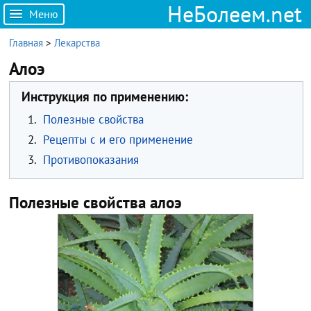
НеБолеем.net
Меню
Главная
>
Лекарства
Алоэ
Инструкция по применению:
1.
Полезные свойства
2.
Рецепты с и его применение
3.
Противопоказания
Полезные свойства алоэ