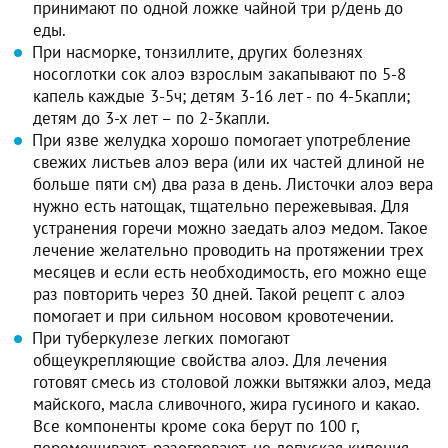
принимают по одной ложке чайной три р/день до
еды.
При насморке, тонзиллите, других болезнях
носоглотки сок алоэ взрослым закапывают по 5-8
капель каждые 3-5ч; детям 3-16 лет - по 4-5капли;
детям до 3-х лет – по 2-3капли.
При язве желудка хорошо помогает употребление
свежих листьев алоэ вера (или их частей длиной не
больше пяти см) два раза в день. Листочки алоэ вера
нужно есть натощак, тщательно пережевывая. Для
устранения горечи можно заедать алоэ медом. Такое
лечение желательно проводить на протяжении трех
месяцев и если есть необходимость, его можно еще
раз повторить через 30 дней. Такой рецепт с алоэ
помогает и при сильном носовом кровотечении.
При туберкулезе легких помогают
общеукрепляющие свойства алоэ. Для лечения
готовят смесь из столовой ложки вытяжки алоэ, меда
майского, масла сливочного, жира гусиного и какао.
Все компоненты кроме сока берут по 100 г,
перемешивают, разогревают, не допуская кипения.