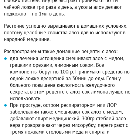
свежих листьев. Внутрь экстракт принимают по 1й
чайной ложке три раза в день, а уколы алоэ делают
подкожно – по 1мл в день.
Растение успешно выращивают в домашних условиях,
поэтому целебные свойства алоэ давно используют в
народной медицине.
Распространены такие домашние рецепты с алоэ:
для лечения истощения смешивают алоэ с медом,
грецкими орехами, лимонным соком. Все
компоненты берут по 100гр. Принимают средство по
одной ложке десертной за 30мин до еды. Если у
больного повышена кислотность желудочного
секрета, в этом рецепте с алоэ сок лимона лучше не
использовать.
При простуде, остром респираторном или ЛОР
заболевании также смешивают сок алоэ с медом,
добавляют спирт медицинский. 300гр стеблей алоэ
вера проворачивают через мясорубку, перетирают с
тремя ложками столовыми меда и спирта, и