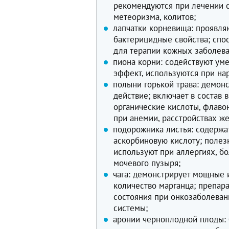
рекомендуются при лечении с
метеоризма, колитов;
лапчатки корневища: проявля
бактерицидные свойства; спо
для терапии кожных заболева
пиона корни: содействуют ум
эффект, используются при нар
полыни горькой трава: демо
действие; включает в состав 
органические кислоты, флаво
при анемии, расстройствах же
подорожника листья: содержат
аскорбиновую кислоту; полез
используют при аллергиях, б
мочевого пузыря;
чага: демонстрирует мощные
количество марганца; препар
состояния при онкозаболеван
системы;
аронии черноплодной плоды: 