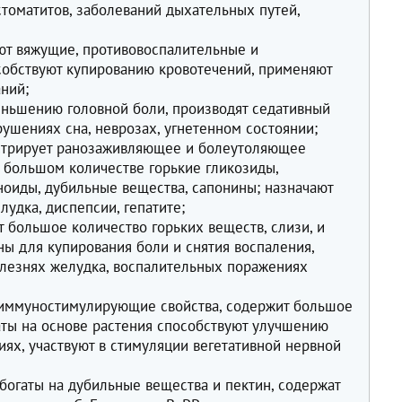
томатитов, заболеваний дыхательных путей,
ют вяжущие, противовоспалительные и
собствуют купированию кровотечений, применяют
ний;
еньшению головной боли, производят седативный
ушениях сна, неврозах, угнетенном состоянии;
нстрирует ранозаживляющее и болеутоляющее
в большом количестве горькие гликозиды,
ноиды, дубильные вещества, сапонины; назначают
лудка, диспепсии, гепатите;
 большое количество горьких веществ, слизи, и
ны для купирования боли и снятия воспаления,
олезнях желудка, воспалительных поражениях
 иммуностимулирующие свойства, содержит большое
аты на основе растения способствуют улучшению
иях, участвуют в стимуляции вегетативной нервной
богаты на дубильные вещества и пектин, содержат