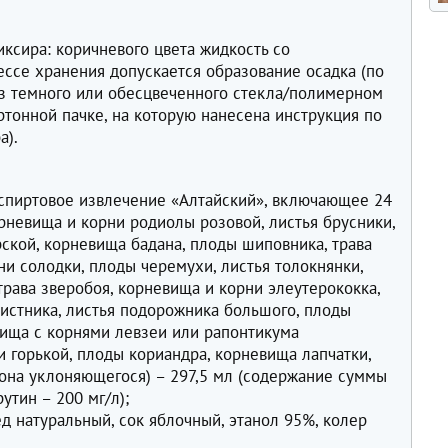
в
ксира: коричневого цвета жидкость со
ссе хранения допускается образование осадка (по
из темного или обесцвеченного стекла/полимерном
ртонной пачке, на которую нанесена инструкция по
а).
:
спиртовое извлечение «Алтайский», включающее 24
рневища и корни родиолы розовой, листья брусники,
ской, корневища бадана, плоды шиповника, трава
ни солодки, плоды черемухи, листья толокнянки,
трава зверобоя, корневища и корни элеутерококка,
листника, листья подорожника большого, плоды
ища с корнями левзеи или рапонтикума
и горькой, плоды кориандра, корневища лапчатки,
иона уклоняющегося) – 297,5 мл (содержание суммы
утин – 200 мг/л);
д натуральный, сок яблочный, этанол 95%, колер