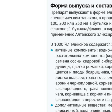
Форма выпуска и соста
Препарат выпускают в форме эли
специфическим запахом, в проце
100, 200 или 250 мл в бутылке 
флаконе; 1 бутылка/флакон в ка
применению Алтайского эликсир
В 1000 мл эликсира содержатся
активные компоненты: водно-
растительных компонента (ко
семена сосны кедровой сибир
душицы, цветки ромашки, кор
цветки и плоды боярышника, 
листья шалфея, трава тысяче
аронии черноплодной, корнев
сафлоровидного, трава полын
чага, корневища с корнями п
флавоноидов в пересчете на р
дополнительные вещества: ме
эликсирный, вода очищенная.