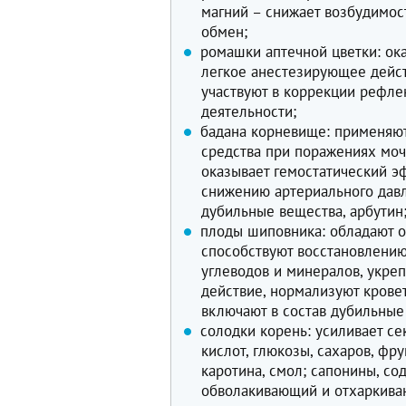
магний – снижает возбудимос
обмен;
ромашки аптечной цветки: ок
легкое анестезирующее дейст
участвуют в коррекции рефле
деятельности;
бадана корневище: применяют
средства при поражениях моч
оказывает гемостатический эф
снижению артериального давл
дубильные вещества, арбутин
плоды шиповника: обладают 
способствуют восстановлени
углеводов и минералов, укре
действие, нормализуют кров
включают в состав дубильные 
солодки корень: усиливает с
кислот, глюкозы, сахаров, фр
каротина, смол; сапонины, с
обволакивающий и отхаркива