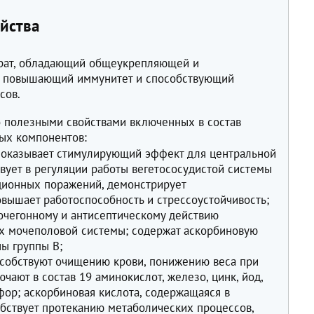
йства
арат, обладающий общеукрепляющей и
, повышающий иммунитет и способствующий
сов.
 полезными свойствами включенных в состав
ных компонентов:
 оказывает стимулирующий эффект для центральной
твует в регуляции работы вегетососудистой системы
ционных поражений, демонстрирует
овышает работоспособность и стрессоустойчивость;
мочегонному и антисептическому действию
х мочеполовой системы; содержат аскорбиновую
ны группы B;
особствуют очищению крови, понижению веса при
чают в состав 19 аминокислот, железо, цинк, йод,
фор; аскорбиновая кислота, содержащаяся в
обствует протеканию метаболических процессов,