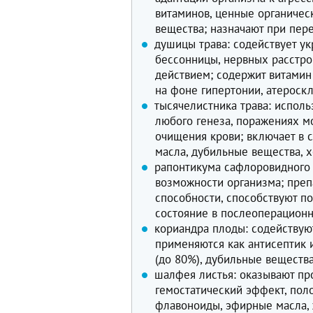
витаминов, ценные органичес
вещества; назначают при пер
душицы трава: содействует у
бессонницы, нервных расстро
действием; содержит витамин
на фоне гипертонии, атероск
тысячелистника трава: испол
любого генеза, поражениях м
очищения крови; включает в с
масла, дубильные вещества, х
рапонтикума сафлоровидного 
возможности организма; преп
способности, способствуют п
состояние в послеоперацион
кориандра плоды: содействую
применяются как антисептик 
(до 80%), дубильные вещества
шалфея листья: оказывают пр
гемостатический эффект, пол
флавоноиды, эфирные масла, 