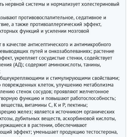
ть нервной системы и нормализует холестериновый
азывают противовоспалительное, седативное и
вие, а также противоаллергический эффект,
кторных функций и усилении мозговой
 в качестве антисептического и антимикробного
евыводящих путей и онкозаболеваниях; растение
фект, укрепляет сосудистые стенки, содействует
ения (АД); содержит аминокислоты, танины,
;
общеукрепляющими и стимулирующими свойствами;
ю поврежденных клеток, улучшению метаболизма
плению стенок сосудов; проявляют желчегонное
етворную функцию и повышают работоспособность;
вещества, витамины C, K и P, пектины;
екрецию желез; является источником органических
уктозы, дубильных веществ, аскорбиновой кислоты,
одержащиеся в растении, обеспечивают
ющий эффект; уменьшает продукцию тестостерона,