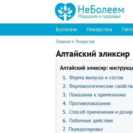
НеБолеем
Медицина и здоровье
Болезни
Лекарства
Пит
Главная
>
Лекарства
Алтайский эликсир
Алтайский эликсир: инструк
1.
Форма выпуска и состав
2.
Фармакологические свойств
3.
Показания к применению
4.
Противопоказания
5.
Способ применения и дозир
6.
Побочные действия
7.
Передозировка