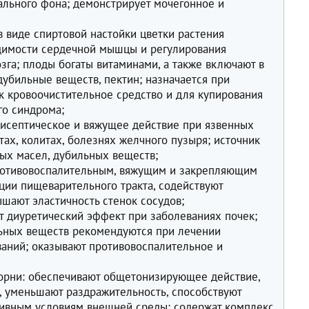
нального фона; демонстрирует мочегонное и
в виде спиртовой настойки цветки растения
удимости сердечной мышцы и регулирования
зга; плоды богаты витаминами, а также включают в
дубильные веществ, пектин; назначается при
ак кровоочистительное средство и для купирования
го синдрома;
нтисептическое и вяжущее действие при язвенных
тах, колитах, болезнях желчного пузыря; источник
ных масел, дубильных веществ;
ротивовоспалительным, вяжущим и закрепляющим
ии пищеварительного тракта, содействуют
шают эластичность стенок сосудов;
ят диуретический эффект при заболеваниях почек;
ьных веществ рекомендуются при лечении
аний; оказывают противовоспалительное и
орни: обеспечивают общетонизирующее действие,
 уменьшают раздражительность, способствуют
сивным условиям внешней среды; содержат комплекс