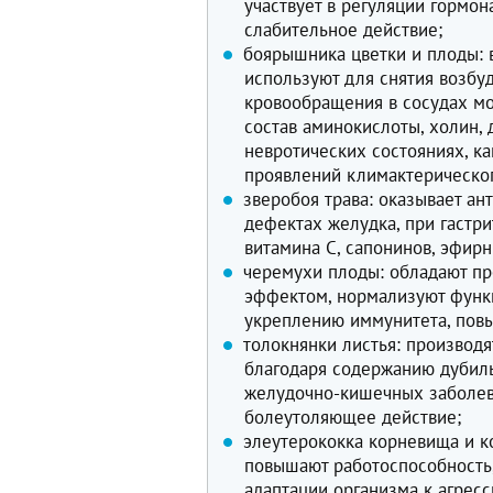
участвует в регуляции гормо
слабительное действие;
боярышника цветки и плоды: 
используют для снятия возб
кровообращения в сосудах мо
состав аминокислоты, холин, 
невротических состояниях, к
проявлений климактерическо
зверобоя трава: оказывает а
дефектах желудка, при гастри
витамина C, сапонинов, эфир
черемухи плоды: обладают п
эффектом, нормализуют функц
укреплению иммунитета, повы
толокнянки листья: производ
благодаря содержанию дубил
желудочно-кишечных заболев
болеутоляющее действие;
элеутерококка корневища и к
повышают работоспособность,
адаптации организма к агрес