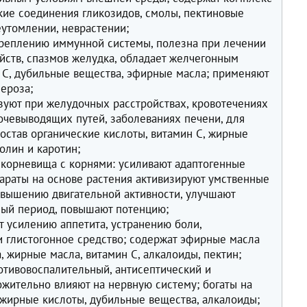
кие соединения гликозидов, смолы, пектиновые
еутомлении, неврастении;
креплению иммунной системы, полезна при лечении
йств, спазмов желудка, обладает желчегонным
 C, дубильные вещества, эфирные масла; применяют
лероза;
ьзуют при желудочных расстройствах, кровотечениях
очевыводящих путей, заболеваниях печени, для
остав органические кислоты, витамин C, жирные
олин и каротин;
корневища с корнями: усиливают адаптогенные
араты на основе растения активизируют умственные
овышению двигательной активности, улучшают
ный период, повышают потенцию;
т усилению аппетита, устранению боли,
и глистогонное средство; содержат эфирные масла
, жирные масла, витамин C, алкалоиды, пектин;
отивовоспалительный, антисептический и
ожительно влияют на нервную систему; богаты на
жирные кислоты, дубильные вещества, алкалоиды;