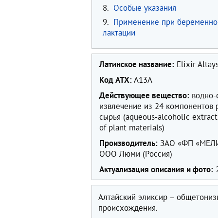
8.
Особые указания
9.
Применение при беременно
лактации
Латинское название:
Elixir Altay
Код ATX:
A13A
Действующее вещество:
водно-
извлечение из 24 компонентов 
сырья (aqueous-alcoholic extrac
of plant materials)
Производитель:
ЗАО «ФП «МЕЛИГ
ООО Люми (Россия)
Актуализация описания и фото:
2
Алтайский эликсир – общетониз
происхождения.