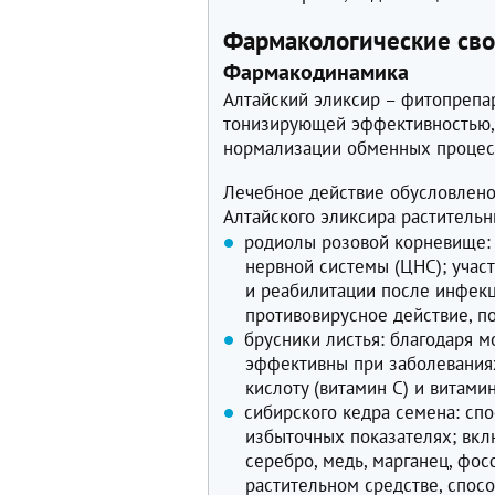
Фармакологические сво
Фармакодинамика
Алтайский эликсир – фитопреп
тонизирующей эффективностью
нормализации обменных процес
Лечебное действие обусловлено
Алтайского эликсира раститель
родиолы розовой корневище:
нервной системы (ЦНС); учас
и реабилитации после инфек
противовирусное действие, п
брусники листья: благодаря 
эффективны при заболевания
кислоту (витамин C) и витами
сибирского кедра семена: сп
избыточных показателях; вклю
серебро, медь, марганец, фос
растительном средстве, спос