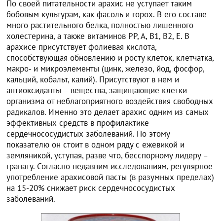
По своей питательности арахис не уступает таким
бобовым культурам, как фасоль и горох. В его составе
много растительного белка, полностью лишенного
холестерина, а также витаминов РР, А, В1, В2, Е. В
арахисе присутствует фолиевая кислота,
способствующая обновлению и росту клеток, клетчатка,
макро- и микроэлементы (цинк, железо, йод, фосфор,
кальций, кобальт, калий). Присутствуют в нем и
антиоксиданты – вещества, защищающие клетки
организма от неблагоприятного воздействия свободных
радикалов. Именно это делает арахис одним из самых
эффективных средств в профилактике
сердечнососудистых заболеваний. По этому
показателю он стоит в одном ряду с ежевикой и
земляникой, уступая, разве что, бесспорному лидеру –
гранату. Согласно недавним исследованиям, регулярное
употребление арахисовой пасты (в разумных пределах)
на 15-20% снижает риск сердечнососудистых
заболеваний.