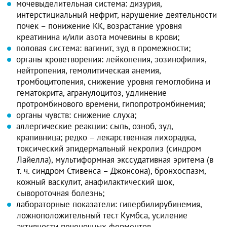
мочевыделительная система: дизурия,
интерстициальный нефрит, нарушение деятельности
почек – понижение КК, возрастание уровня
креатинина и/или азота мочевины в крови;
половая система: вагинит, зуд в промежности;
органы кроветворения: лейкопения, эозинофилия,
нейтропения, гемолитическая анемия,
тромбоцитопения, снижение уровня гемоглобина и
гематокрита, агранулоцитоз, удлинение
протромбинового времени, гипопротромбинемия;
органы чувств: снижение слуха;
аллергические реакции: сыпь, озноб, зуд,
крапивница; редко – лекарственная лихорадка,
токсический эпидермальный некролиз (синдром
Лайелла), мультиформная экссудативная эритема (в
т. ч. синдром Стивенса – Джонсона), бронхоспазм,
кожный васкулит, анафилактический шок,
сывороточная болезнь;
лабораторные показатели: гипербилирубинемия,
ложноположительный тест Кумбса, усиление
активности печеночных ферментов –