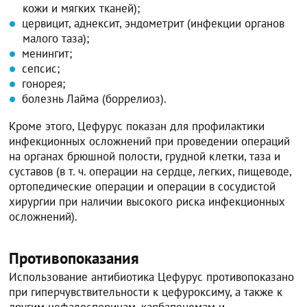
кожи и мягких тканей);
цервицит, аднексит, эндометрит (инфекции органов
малого таза);
менингит;
сепсис;
гонорея;
болезнь Лайма (боррелиоз).
Кроме этого, Цефурус показан для профилактики
инфекционных осложнений при проведении операций
на органах брюшной полости, грудной клетки, таза и
суставов (в т. ч. операции на сердце, легких, пищеводе,
ортопедические операции и операции в сосудистой
хирургии при наличии высокого риска инфекционных
осложнений).
Противопоказания
Использование антибиотика Цефурус противопоказано
при гиперчувствительности к цефуроксиму, а также к
другим цефалоспоринам, карбапенемам и