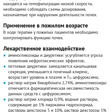
находятся на гемофильтрации низкой скорости,
необходимо соблюдать схемы дозирования,
назначаемые при нарушении деятельности почек.
Применение в пожилом возрасте
В ходе терапии у пожилых пациентов необходимо
контролировать функцию почек.
Лекарственное взаимодействие
аминогликозиды и диуретики: усугубляется угроза
появления нефротоксических эффектов;
петлевые диуретики: замедляется канальцевая
секреция, уменьшается почечный клиренс,
возрастает уровень в плазме и Т
цефуроксима;
½
раствор натрия бикарбоната 2,74%, аминогликозиды:
отмечается фармацевтическая несовместимость
данных средств с цефуроксимом;
раствор натрия хлорида 0,9%, водные растворы,
содержащие до 1% лидокаина гидрохлорида,
растворы декстрозы 5 и 10%, раствор декстрозы 5%