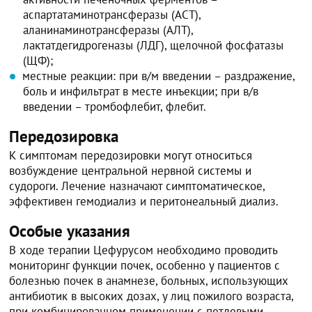
аспартатаминотрансферазы (АСТ),
аланинаминотрансферазы (АЛТ),
лактатдегидрогеназы (ЛДГ), щелочной фосфатазы
(ЩФ);
местные реакции: при в/м введении – раздражение,
боль и инфильтрат в месте инъекции; при в/в
введении – тромбофлебит, флебит.
Передозировка
К симптомам передозировки могут относиться
возбуждение центральной нервной системы и
судороги. Лечение назначают симптоматическое,
эффективен гемодиализ и перитонеальный диализ.
Особые указания
В ходе терапии Цефурусом необходимо проводить
мониторинг функции почек, особенно у пациентов с
болезнью почек в анамнезе, больных, использующих
антибиотик в высоких дозах, у лиц пожилого возраста,
при комбинированном применении с петлевыми