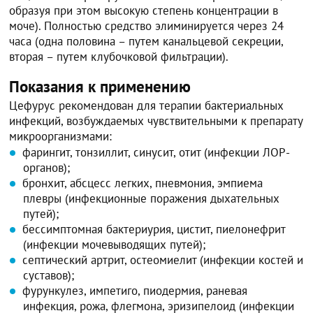
образуя при этом высокую степень концентрации в
моче). Полностью средство элиминируется через 24
часа (одна половина – путем канальцевой секреции,
вторая – путем клубочковой фильтрации).
Показания к применению
Цефурус рекомендован для терапии бактериальных
инфекций, возбуждаемых чувствительными к препарату
микроорганизмами:
фарингит, тонзиллит, синусит, отит (инфекции ЛОР-
органов);
бронхит, абсцесс легких, пневмония, эмпиема
плевры (инфекционные поражения дыхательных
путей);
бессимптомная бактериурия, цистит, пиелонефрит
(инфекции мочевыводящих путей);
септический артрит, остеомиелит (инфекции костей и
суставов);
фурункулез, импетиго, пиодермия, раневая
инфекция, рожа, флегмона, эризипелоид (инфекции