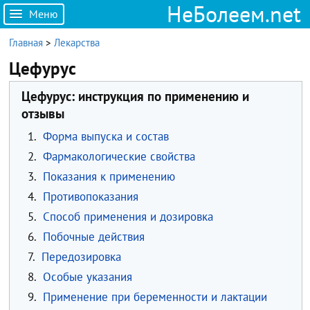
НеБолеем.net
Меню
Главная
>
Лекарства
Цефурус
Цефурус: инструкция по применению и
отзывы
1.
Форма выпуска и состав
2.
Фармакологические свойства
3.
Показания к применению
4.
Противопоказания
5.
Способ применения и дозировка
6.
Побочные действия
7.
Передозировка
8.
Особые указания
9.
Применение при беременности и лактации