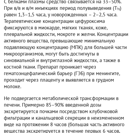
С белками плазмы средство связывается на 33–50%.
При в/в и в/м инъекциях период полувыведения (Т
)
½
равен 1,3–1,5 часа, у новорожденных – 2–2,5 часа.
Терапевтические концентрации цефуроксима
фиксируются в миокарде, мягких тканях, коже,
плевральной жидкости, мокроте и желчи. Концентрации
активного вещества, превышающие минимальную
подавляющую концентрацию (МПК) для большей части
микроорганизмов, могут быть достигнуты в
синовиальной и внутриглазной жидкостях, а также в
костной ткани. Препарат проникает через
гематоэнцефалический барьер (ГЭБ) при менингите,
проходит через плаценту и выявляется в грудном
молоке.
Не подвергается метаболической трансформации в
печени. Примерно 85–90% введенной дозы
экскретируется почками посредством клубочковой
фильтрации и канальцевой секреции в неизмененном
виде на протяжении 8 часов (большая часть активного
вещества экскретируется в течение первых 6 часов,