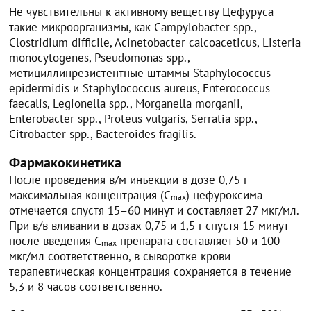
Не чувствительны к активному веществу Цефуруса
такие микроорганизмы, как Campylobacter spp.,
Clostridium difficile, Acinetobacter calcoaceticus, Listeria
monocytogenes, Pseudomonas spp.,
метициллинрезистентные штаммы Staphylococcus
epidermidis и Staphylococcus aureus, Enterococcus
faecalis, Legionella spp., Morganella morganii,
Enterobacter spp., Proteus vulgaris, Serratia spp.,
Citrobacter spp., Bacteroides fragilis.
Фармакокинетика
После проведения в/м инъекции в дозе 0,75 г
максимальная концентрация (C
) цефуроксима
max
отмечается спустя 15–60 минут и составляет 27 мкг/мл.
При в/в вливании в дозах 0,75 и 1,5 г спустя 15 минут
после введения C
препарата составляет 50 и 100
max
мкг/мл соответственно, в сыворотке крови
терапевтическая концентрация сохраняется в течение
5,3 и 8 часов соответственно.