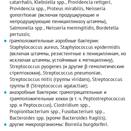
catarrhalis, Klebsiella spp., Providencia rettgeri,
Providencia spp., Proteus mirabilis, Neisseria
gonorrhoeae (включая продуцирующие и
непродуцирующие пенициллиназу штаммы),
Salmonella spp., Neisseria meningitidis, Bordetella
pertussis;
грамположительные аэробные бактерии:
Staphylococcus aureus, Staphylococcus epidermidis
(включая штаммы, резистентные к пенициллинам, но
исключая штаммы, устойчивые к метициллину),
Streptococcus pyogenes (и другие β-гемолитические
стрептококки), Streptococcus pneumoniae,
Streptococcus mitis (группы viridans), Streptococcus
группы В (Streptococcus agalactiae);
анаэробные бактерии: грамотрицательные и
грамположительные кокки (в т. ч. Peptostreptococcus
spp. и Peptococcus), Clostridium spp.,
Propionibacterium spp., Fusobacterium spp.,
Bacteroides spp. (кроме Bacteroides fragilis);
другие микроорганизмы: Borrelia burgdorferi.