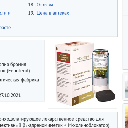
18.
Отзывы
сти и
19.
Цена в аптеках
расте
опия бромид
ол (Fenoterol)
тическая фабрика
7.10.2021
онходилатирующее лекарственное средство для
лективный β
-адреномиметик + М-холиноблокатор).
2