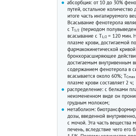
абсорбция: от 10 до 30% фен
путей, остальное количество 
итоге часть ингалируемого ве
Всасывание фенотерола явля
с T
(периодом полувыведени
1/2
всасывание с T
= 120 мин. 
1/2
плазме крови, достигаемой п
фармакокинетической кривой 
бронхорасширяющее действие
достигаемым внутривенным в
содержанием фенотерола в си
всасывается около 60%; T
Cmax
плазме крови составляет 2 ч;
распределение: с белками пл
неизмененном виде он проник
грудным молоком;
метаболизм: биотрансформиру
дозы, введенной внутривенно
с мочой. Эта часть вещества
печень, вследствие чего его 