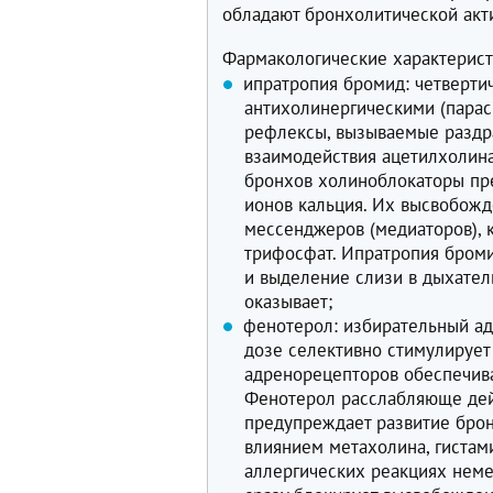
обладают бронхолитической акт
Фармакологические характерис
ипратропия бромид: четверти
антихолинергическими (парас
рефлексы, вызываемые раздр
взаимодействия ацетилхолин
бронхов холиноблокаторы пр
ионов кальция. Их высвобож
мессенджеров (медиаторов), 
трифосфат. Ипратропия броми
и выделение слизи в дыхател
оказывает;
фенотерол: избирательный ад
дозе селективно стимулирует
адренорецепторов обеспечива
Фенотерол расслабляюще дейс
предупреждает развитие бро
влиянием метахолина, гистами
аллергических реакциях неме