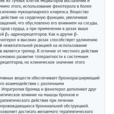
ие из тучных клеток медиаторов воспаления и
мимо этого, использование фенотерола в более
усилению мукоцилиарного клиренса. Вещество
 действие на сердечную функцию, увеличивая
ращений, что обусловлено его влиянием на сосуды,
оров сердца, а при применении в дозах выше
ей β
-адренорецепторов. Как и другие β-
1
енотерол в высоких дозах способствует удлинению
ой нежелательной реакцией на использование
 является тремор. В отличие от местного действия
озможно развитие толерантности к системным
рецепторов, но клиническое значение этого
ктивных веществ обеспечивает бронхорасширяющий
ого взаимодействия с различными
 Ипратропия бромид и фенотерол дополняют друг
олитическое влияние на мышцы бронхов и
рапевтического действия при лечении
сопровождающихся бронхиальной обструкцией.
зволяет достигать желаемого терапевтического