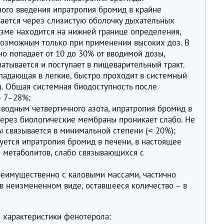
ного введения ипратропия бромид в крайне
ается через слизистую оболочку дыхательных
азме находится на нижней границе определения,
возможным только при применении высоких доз. В
но попадает от 10 до 30% от вводимой дозы,
атывается и поступает в пищеварительный тракт.
падающая в легкие, быстро проходит в системный
т). Общая системная биодоступность после
– 7–28%;
зводным четвертичного азота, ипратропия бромид в
через биологические мембраны проникает слабо. Не
ы связывается в минимальной степени (˂ 20%);
ется ипратропия бромид в печени, в настоящее
о метаболитов, слабо связывающихся с
реимущественно с каловыми массами, частично
 в неизмененном виде, оставшееся количество – в
 характеристики фенотерола: