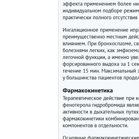
эффекта применением более низ
индивидуальном подборе режима
практически полного отсутствия
Ингаляционное применение ипр
преимущественно местным дейс
влиянием. При бронхоспазме, с
болезнями легких, как эмфизем
легочной функции, а именно ув
форсированного выдоха за 1 сек
течение 15 мин. Максимальный 
у большинства пациентов продол
Фармакокинетика
Терапевтическое действие при 
фенотерола гидробромида являе
активности в дыхательных путя
фармакокинетики комбинированн
компонентов в отдельности.
Основные фармакокинетические 