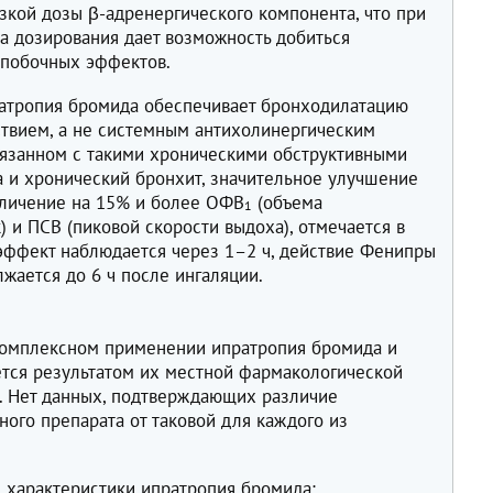
кой дозы β-адренергического компонента, что при
 дозирования дает возможность добиться
 побочных эффектов.
атропия бромида обеспечивает бронходилатацию
твием, а не системным антихолинергическим
вязанном с такими хроническими обструктивными
а и хронический бронхит, значительное улучшение
еличение на 15% и более OФВ
(объема
1
) и ПСВ (пиковой скорости выдоха), отмечается в
эффект наблюдается через 1–2 ч, действие Фенипры
жается до 6 ч после ингаляции.
комплексном применении ипратропия бромида и
тся результатом их местной фармакологической
х. Нет данных, подтверждающих различие
ого препарата от таковой для каждого из
характеристики ипратропия бромида: