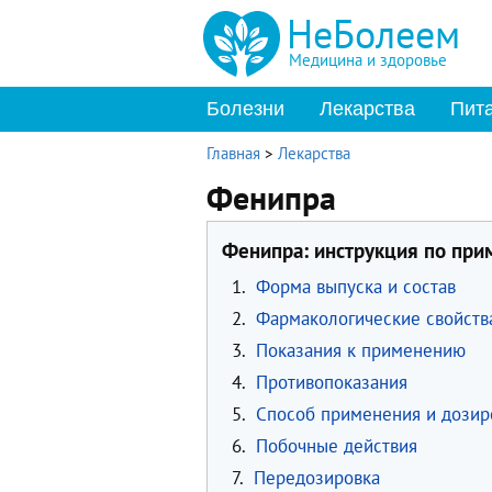
НеБолеем
Медицина и здоровье
Болезни
Лекарства
Пит
Главная
>
Лекарства
Фенипра
Фенипра: инструкция по пр
1.
Форма выпуска и состав
2.
Фармакологические свойств
3.
Показания к применению
4.
Противопоказания
5.
Способ применения и дозир
6.
Побочные действия
7.
Передозировка