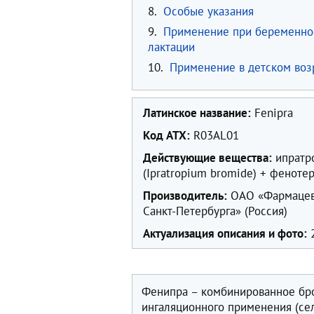
8.
Особые указания
9.
Применение при беременно
лактации
10.
Применение в детском воз
Латинское название:
Fenipra
Код ATX:
R03AL01
Действующие вещества:
ипратр
(Ipratropium bromide) + фенотер
Производитель:
ОАО «Фармацев
Санкт-Петербурга» (Россия)
Актуализация описания и фото:
2
Фенипра – комбинированное бр
ингаляционного применения (се