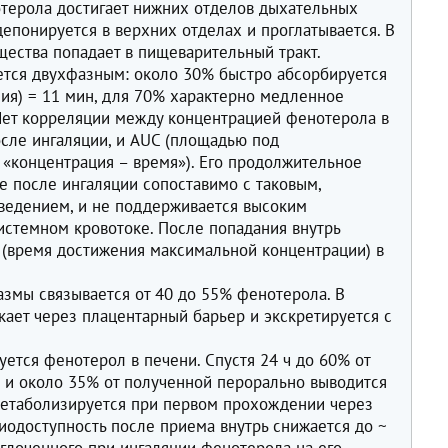
отерола достигает нижних отделов дыхательных
депонируется в верхних отделах и проглатывается. В
щества попадает в пищеварительный тракт.
ется двухфазным: около 30% быстро абсорбируется
я) = 11 мин, для 70% характерно медленное
Нет корреляции между концентрацией фенотерола в
осле ингаляции, и AUC (площадью под
«концентрация – время»). Его продолжительное
 после ингаляции сопоставимо с таковым,
ведением, и не поддерживается высоким
стемном кровотоке. После попадания внутрь
(время достижения максимальной концентрации) в
азмы связывается от 40 до 55% фенотерола. В
ает через плацентарный барьер и экскретируется с
ется фенотерол в печени. Спустя 24 ч до 60% от
, и около 35% от полученной перорально выводится
 метаболизируется при первом прохождении через
биодоступность после приема внутрь снижается до ~