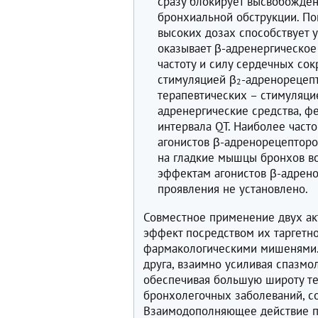
сразу блокирует высвобожден
бронхиальной обструкции. По
высоких дозах способствует 
оказывает β-адренергическое
частоту и силу сердечных сок
стимуляцией β
-адренорецепт
2
терапевтических – стимуляци
адренергические средства, ф
интервала QT. Наиболее част
агонистов β-адренорецепторов
на гладкие мышцы бронхов в
эффектам агонистов β-адрено
проявления не установлено.
Совместное применение двух а
эффект посредством их таргетн
фармакологическими мишенями.
друга, взаимно усиливая спазм
обеспечивая большую широту те
бронхолегочных заболеваний, 
Взаимодополняющее действие по