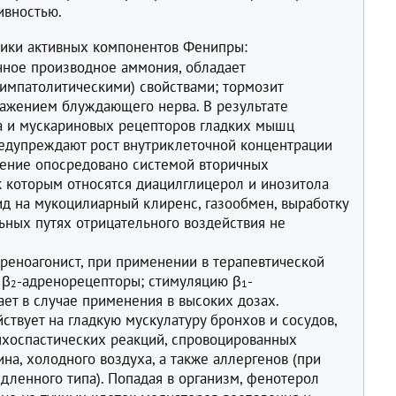
ивностью.
тики активных компонентов Фенипры:
чное производное аммония, обладает
импатолитическими) свойствами; тормозит
ажением блуждающего нерва. В результате
а и мускариновых рецепторов гладких мышц
едупреждают рост внутриклеточной концентрации
дение опосредовано системой вторичных
к которым относятся диацилглицерол и инозитола
д на мукоцилиарный клиренс, газообмен, выработку
ьных путях отрицательного воздействия не
реноагонист, при применении в терапевтической
 β
-адренорецепторы; стимуляцию β
-
2
1
ет в случае применения в высоких дозах.
твует на гладкую мускулатуру бронхов и сосудов,
нхоспастических реакций, спровоцированных
на, холодного воздуха, а также аллергенов (при
дленного типа). Попадая в организм, фенотерол