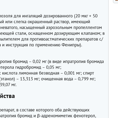
в
озоля для ингаляций дозированного (20 мкг + 50
ный или слегка окрашенный раствор, имеющий
ичневатого, насыщенный аэрозольным пропеллентом
авеющей стали, оснащенном дозирующим клапаном; в
пылителем для противоастматических препаратов с/
ра и инструкция по применению Фенипры).
ропия бромид – 0,02 мг (в виде ипратропия бромида
отерола гидробромид – 0,05 мг;
 кислота лимонная безводная – 0,001 мг; спирт
танол) – 13,313 мг; очищенная вода – 0,799 мг;
39,07 мг.
йства
епарат, в составе которого оба действующих
ратропия бромид и β-адреномиметик фенотерол,