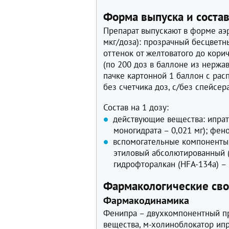
Форма выпуска и соста
Препарат выпускают в форме аэр
мкг/доза): прозрачный бесцвет
оттенок от желтоватого до кор
(по 200 доз в баллоне из нерж
пачке картонной 1 баллон с рас
без счетчика доз, с/без спейсе
Состав на 1 дозу:
действующие вещества: ипрат
моногидрата – 0,021 мг); фен
вспомогательные компоненты:
этиловый абсолютированный (э
гидрофторалкан (HFA-134a) – 
Фармакологические сво
Фармакодинамика
Фенипра – двухкомпонентный пр
вещества, м-холиноблокатор ип