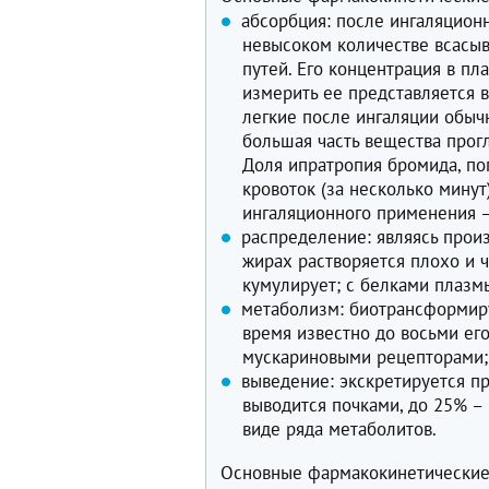
абсорбция: после ингаляцион
невысоком количестве всасыв
путей. Его концентрация в пл
измерить ее представляется 
легкие после ингаляции обыч
большая часть вещества прогл
Доля ипратропия бромида, по
кровоток (за несколько мину
ингаляционного применения 
распределение: являясь прои
жирах растворяется плохо и 
кумулирует; с белками плазм
метаболизм: биотрансформиру
время известно до восьми ег
мускариновыми рецепторами;
выведение: экскретируется п
выводится почками, до 25% –
виде ряда метаболитов.
Основные фармакокинетические