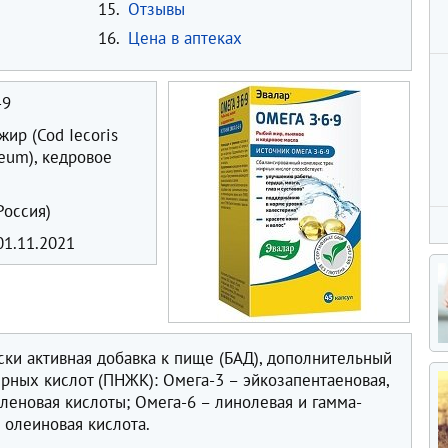
15.
Отзывы
16.
Цена в аптеках
-9
ир (Cod Iecoris
eum), кедровое
Россия)
1.11.2021
ски активная добавка к пище (БАД), дополнительный
ных кислот (ПНЖК): Омега-3 – эйкозапентаеновая,
леновая кислоты; Омега-6 – линолевая и гамма-
 олеиновая кислота.