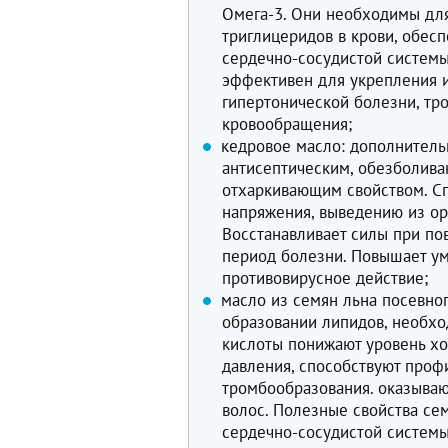
Омега-3. Они необходимы дл
триглицеридов в крови, обес
сердечно-сосудистой систем
эффективен для укрепления 
гипертонической болезни, тр
кровообращения;
кедровое масло: дополнитель
антисептическим, обезболив
отхаркивающим свойством. С
напряжения, выведению из ор
Восстанавливает силы при по
период болезни. Повышает ум
противовирусное действие;
масло из семян льна посевног
образовании липидов, необх
кислоты понижают уровень хо
давления, способствуют проф
тромбообразования. оказываю
волос. Полезные свойства се
сердечно-сосудистой системы