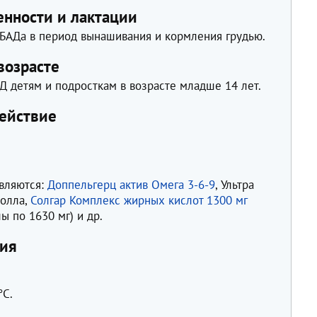
нности и лактации
БАДа в период вынашивания и кормления грудью.
возрасте
Д детям и подросткам в возрасте младше 14 лет.
ействие
являются:
Доппельгерц актив Омега 3-6-9
, Ультра
ролла,
Солгар Комплекс жирных кислот 1300 мг
лы по 1630 мг) и др.
ния
°C.