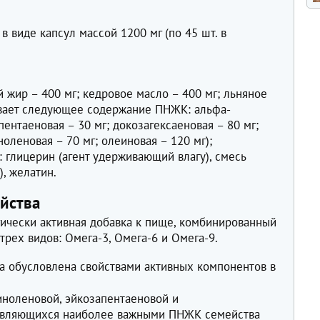
в
в виде капсул массой 1200 мг (по 45 шт. в
 жир – 400 мг; кедровое масло – 400 мг; льняное
ивает следующее содержание ПНЖК: альфа-
пентаеновая – 30 мг; докозагексаеновая – 80 мг;
ноленовая – 70 мг; олеиновая – 120 мг);
 глицерин (агент удерживающий влагу), смесь
, желатин.
йства
гически активная добавка к пище, комбинированный
трех видов: Омега-3, Омега-6 и Омега-9.
та обусловлена свойствами активных компонентов в
иноленовой, эйкозапентаеновой и
 являющихся наиболее важными ПНЖК семейства