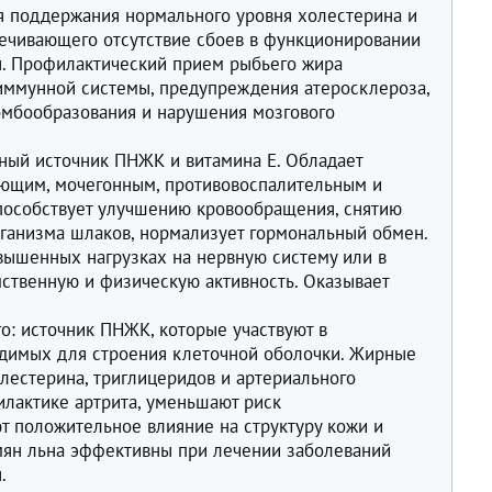
я поддержания нормального уровня холестерина и
печивающего отсутствие сбоев в функционировании
ы. Профилактический прием рыбьего жира
иммунной системы, предупреждения атеросклероза,
омбообразования и нарушения мозгового
ный источник ПНЖК и витамина E. Обладает
ающим, мочегонным, противовоспалительным и
пособствует улучшению кровообращения, снятию
ганизма шлаков, нормализует гормональный обмен.
вышенных нагрузках на нервную систему или в
ственную и физическую активность. Оказывает
о: источник ПНЖК, которые участвуют в
одимых для строения клеточной оболочки. Жирные
лестерина, триглицеридов и артериального
илактике артрита, уменьшают риск
т положительное влияние на структуру кожи и
мян льна эффективны при лечении заболеваний
.