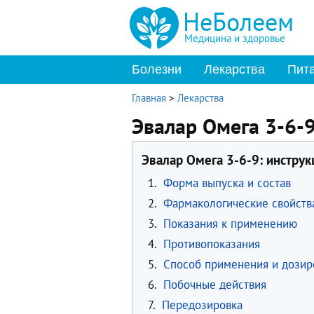
НеБолеем
Медицина и здоровье
Болезни
Лекарства
Пит
Главная
>
Лекарства
Эвалар Омега 3-6-
Эвалар Омега 3-6-9: инстру
1.
Форма выпуска и состав
2.
Фармакологические свойств
3.
Показания к применению
4.
Противопоказания
5.
Способ применения и дозир
6.
Побочные действия
7.
Передозировка