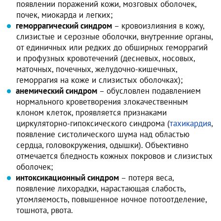
появлении поражений кожи, мозговых оболочек,
почек, миокарда и легких;
геморрагический синдром
– кровоизлияния в кожу,
слизистые и серозные оболочки, внутренние органы,
от единичных или редких до обширных геморрагий
и профузных кровотечений (десневых, носовых,
маточных, почечных, желудочно-кишечных,
геморрагия на коже и слизистых оболочках);
анемический синдром
– обусловлен подавлением
нормального кроветворения злокачественным
клоном клеток, проявляется признаками
циркуляторно-гипоксического синдрома (
тахикардия
,
появление систолического шума над областью
сердца, головокружения, одышки). Объективно
отмечается бледность кожных покровов и слизистых
оболочек;
интоксикационный синдром
– потеря веса,
появление лихорадки, нарастающая слабость,
утомляемость, повышенное ночное потоотделение,
тошнота, рвота.