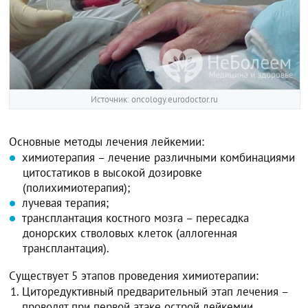
Источник: oncology.eurodoctor.ru
Основные методы лечения лейкемии:
химиотерапия – лечение различными комбинациями
цитостатиков в высокой дозировке
(полихимиотерапия);
лучевая терапия;
трансплантация костного мозга – пересадка
донорских стволовых клеток (аллогенная
трансплантация).
Существует 5 этапов проведения химиотерапии:
Циторедуктивный‎ предварительный этап лечения –
проводят при первой атаке острой лейкемии.