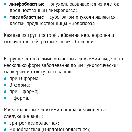
лимфобластные
– опухоль развивается из клеток-
предшественниц лимфопоэза;
миелобластные
– субстратом опухоли являются
клетки-предшественницы миелопоэза.
Каждая из групп острой лейкемии неоднородна и
включает в себя разные формы болезни.
В группе острых лимфобластных лейкемий выделено
несколько форм заболевания по иммунологическим
маркерам и ответу на терапию:
пре-В-форма;
В-форма;
пре-Т-форма;
Т-форма.
Миелобластные лейкемии подразделяются на
следующие виды:
эритромиелобластная;
монобластная (миеломонобластная);