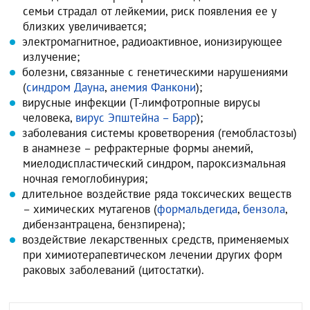
семьи страдал от лейкемии, риск появления ее у
близких увеличивается;
электромагнитное, радиоактивное, ионизирующее
излучение;
болезни, связанные с генетическими нарушениями
(
синдром Дауна
,
анемия Фанкони‎
);
вирусные инфекции (Т-лимфотропные вирусы
человека,
вирус Эпштейна – Барр
);
заболевания системы кроветворения (гемобластозы)
в анамнезе – рефрактерные формы анемий,
миелодиспластический синдром, пароксизмальная
ночная гемоглобинурия;
длительное воздействие ряда токсических веществ
– химических мутагенов (
формальдегида
,
бензола
,
дибензантрацена, бензпирена);
воздействие лекарственных средств, применяемых
при химиотерапевтическом лечении других форм
раковых заболеваний (цитостатки).