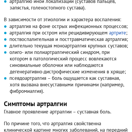
артралгию иной локализации (суставов пальцев,
запястья, голеностопного сустава).
В зависимости от этиологии и характера воспаления:
артралгия на фоне острых инфекционных процессов;
артралгия при остром или рецидивирующем
артрите
;
поствоспалительная и посттравматическая артралгия;
длительно текущая моноартралгия крупных суставов;
олиго- или полиартралгический синдром, при
котором в патологический процесс вовлекаются
синовиальные оболочки или наблюдаются
дегенеративно-дистрофические изменения в хряще;
псевдоартралгия – боль ощущается как суставная,
хотя вызвана внесуставными причинами (например,
фибромиалгия).
Симптомы артралгии
Главное проявление артралгии – суставная боль.
По причине того, что артралгия свойственна
клинической картине многих заболеваний, на передний