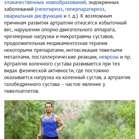
злокачественных новообразований
, эндокринных
заболеваний (
гипотиреоз
,
гиперпаратиреоз
,
овариальная дисфункция
и т. д.). К возможным
причинам развития артралгии относятся избыточный
вес, нарушения опорно-двигательного аппарата,
чрезмерные нагрузки и микротравмы суставов,
продолжительная медикаментозная терапия
некоторыми препаратами, интоксикация тяжелыми
металлами, посталлергические реакции,
неврозы
и пр.
Артралгия коленного сустава развивается при тех
видах физической активности, где постоянно
оказывается нагрузка на коленный сустав, а артралгия
тазобедренного сустава – частое явление у
тяжелоатлетов.