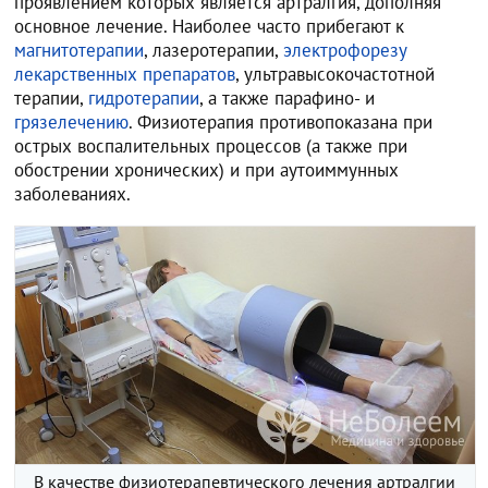
проявлением которых является артралгия, дополняя
основное лечение. Наиболее часто прибегают к
магнитотерапии
, лазеротерапии,
электрофорезу
лекарственных препаратов
, ультравысокочастотной
терапии,
гидротерапии
, а также парафино- и
грязелечению
. Физиотерапия противопоказана при
острых воспалительных процессов (а также при
обострении хронических) и при аутоиммунных
заболеваниях.
В качестве физиотерапевтического лечения артралгии