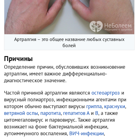
Артралгия – это общее название любых суставных
болей
Причины
Определение причин, обусловивших возникновение
артралгии, имеет важное дифференциально-
диагностическое значение.
Частой причиной артралгии являются
остеоартроз
и
вирусный полиартроз, инфекционными агентами при
котором обычно выступают вирусы
гриппа
,
краснухи
,
ветряной оспы
,
паротита
,
гепатитов А
и
В
, а также
цитомегаловирус и парвовирус. Также артралгия
возникает на фоне бактериальной инфекции,
аутоиммунного воспаления,
ВИЧ-инфекции
,