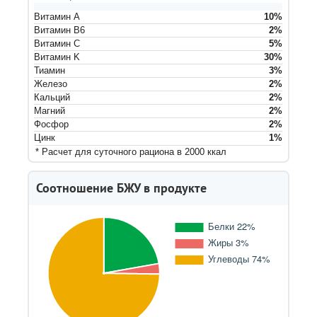
Витамин A
10
%
Витамин B6
2
%
Витамин C
5
%
Витамин K
30
%
Тиамин
3
%
Железо
2
%
Кальций
2
%
Магний
2
%
Фосфор
2
%
Цинк
1
%
* Расчет для суточного рациона в 2000 ккал
Соотношение БЖУ в продукте