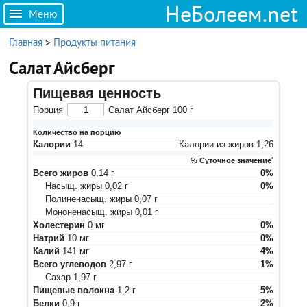
НеБолеем.net
Меню
Главная
>
Продукты питания
Салат Айсберг
Пищевая ценность
Порция
Салат Айсберг
100
г
Количество на порцию
Калории
14
Калории из жиров
1,26
% Суточное значение
*
Всего жиров
0,14
г
0
%
Насыщ. жиры
0,02
г
0
%
Полиненасыщ. жиры
0,07
г
Мононенасыщ. жиры
0,01
г
Холестерин
0
мг
0
%
Натрий
10
мг
0
%
Калий
141
мг
4
%
Всего углеводов
2,97
г
1
%
Сахар
1,97
г
Пищевые волокна
1,2
г
5
%
Белки
0,9
г
2
%