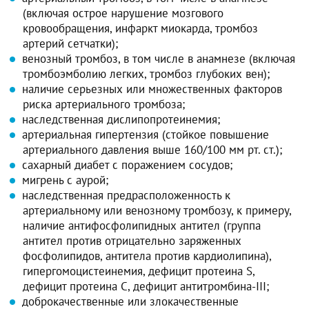
(включая острое нарушение мозгового
кровообращения, инфаркт миокарда, тромбоз
артерий сетчатки);
венозный тромбоз, в том числе в анамнезе (включая
тромбоэмболию легких, тромбоз глубоких вен);
наличие серьезных или множественных факторов
риска артериального тромбоза;
наследственная дислипопротеинемия;
артериальная гипертензия (стойкое повышение
артериального давления выше 160/100 мм рт. ст.);
сахарный диабет с поражением сосудов;
мигрень с аурой;
наследственная предрасположенность к
артериальному или венозному тромбозу, к примеру,
наличие антифосфолипидных антител (группа
антител против отрицательно заряженных
фосфолипидов, антитела против кардиолипина),
гипергомоцистеинемия, дефицит протеина S,
дефицит протеина С, дефицит антитромбина-III;
доброкачественные или злокачественные