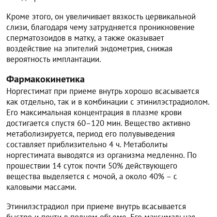
Кроме этого, он увеличивает вязкость цервикальной
слизи, благодаря чему затрудняется проникновение
сперматозоидов в матку, а также оказывает
воздействие на эпителий эндометрия, снижая
вероятность имплантации.
Фармакокинетика
Норгестимат при приеме внутрь хорошо всасывается
как отдельно, так и в комбинации с этинилэстрадиолом.
Его максимальная концентрация в плазме крови
достигается спустя 60–120 мин. Вещество активно
метаболизируется, период его полувыведения
составляет приблизительно 4 ч. Метаболиты
норгестимата выводятся из организма медленно. По
прошествии 14 суток почти 50% действующего
вещества выделяется с мочой, а около 40% – с
каловыми массами.
Этинилэстрадиол при приеме внутрь всасывается
быстро и почти в полном объеме. Его максимальная