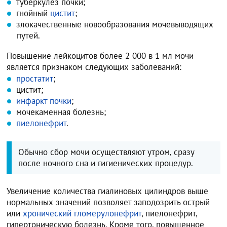
туберкулез почки;
гнойный
цистит
;
злокачественные новообразования мочевыводящих
путей.
Повышение лейкоцитов более 2 000 в 1 мл мочи
является признаком следующих заболеваний:
простатит
;
цистит;
инфаркт почки
;
мочекаменная болезнь;
пиелонефрит
.
Обычно сбор мочи осуществляют утром, сразу
после ночного сна и гигиенических процедур.
Увеличение количества гиалиновых цилиндров выше
нормальных значений позволяет заподозрить острый
или
хронический гломерулонефрит
, пиелонефрит,
гипертоническую болезнь. Кроме того, повышенное