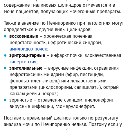
содержание гиалиновых цилиндров отмечается и в
моче пациентов, получающих мочегонные препараты.
Также в анализе по Нечипоренко при патологиях могут
определяться и другие виды цилиндров:
восковидные
– хроническая почечная
недостаточность, нефротический синдром,
амилоидоз почек
;
эритроцитарные
– инфаркт почки, злокачественная
гипертензия
;
эпителиальные
– вирусные инфекции, отравления
нефротоксичными ядами (эфир, пестициды,
фенолыэтиленгликоль) или лекарственными
препаратами (циклоспорины, салицилаты), острый
канальциевый некроз;
зернистые – отравление свинцом, пиелонефрит,
вирусные инфекции, гломерулонефрит.
Поставить правильный диагноз только по результату
анализа мочи по Нечипоренко нельзя. Поэтому если у