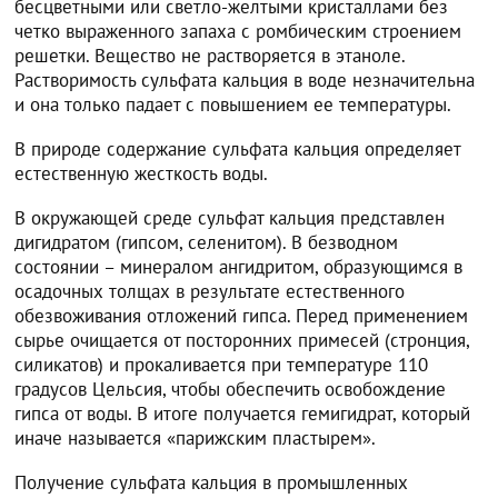
бесцветными или светло-желтыми кристаллами без
четко выраженного запаха с ромбическим строением
решетки. Вещество не растворяется в этаноле.
Растворимость сульфата кальция в воде незначительна
и она только падает с повышением ее температуры.
В природе содержание сульфата кальция определяет
естественную жесткость воды.
В окружающей среде сульфат кальция представлен
дигидратом (гипсом, селенитом). В безводном
состоянии – минералом ангидритом, образующимся в
осадочных толщах в результате естественного
обезвоживания отложений гипса. Перед применением
сырье очищается от посторонних примесей (стронция,
силикатов) и прокаливается при температуре 110
градусов Цельсия, чтобы обеспечить освобождение
гипса от воды. В итоге получается гемигидрат, который
иначе называется «парижским пластырем».
Получение сульфата кальция в промышленных