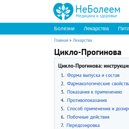
НеБолеем
Медицина и здоровье
Болезни
Лекарства
Пит
Главная
>
Лекарства
Цикло-Прогинова
Цикло-Прогинова: инструкци
1.
Форма выпуска и состав
2.
Фармакологические свойств
3.
Показания к применению
4.
Противопоказания
5.
Способ применения и дозир
6.
Побочные действия
7.
Передозировка