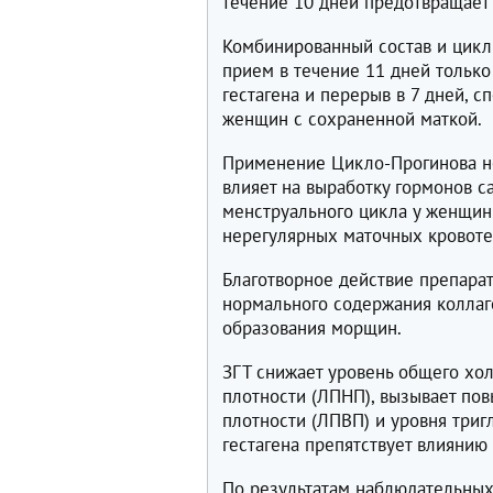
течение 10 дней предотвращает 
Комбинированный состав и цикл
прием в течение 11 дней только 
гестагена и перерыв в 7 дней, 
женщин с сохраненной маткой.
Применение Цикло-Прогинова не
влияет на выработку гормонов с
менструального цикла у женщин
нерегулярных маточных кровоте
Благотворное действие препарат
нормального содержания коллаг
образования морщин.
ЗГТ снижает уровень общего хо
плотности (ЛПНП), вызывает по
плотности (ЛПВП) и уровня три
гестагена препятствует влиянию
По результатам наблюдательных