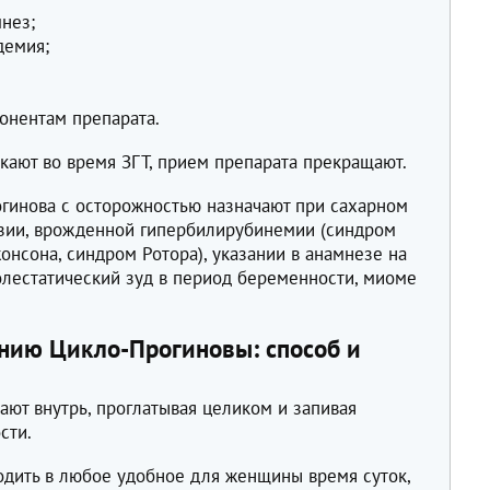
нез;
демия;
понентам препарата.
кают во время ЗГТ, прием препарата прекращают.
огинова с осторожностью назначают при сахарном
нзии, врожденной гипербилирубинемии (синдром
нсона, синдром Ротора), указании в анамнезе на
олестатический зуд в период беременности, миоме
нию Цикло-Прогиновы: способ и
ют внутрь, проглатывая целиком и запивая
сти.
дить в любое удобное для женщины время суток,