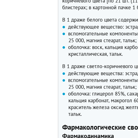
коричневого цвета [по 21 шт. (11
блистерах; в картонной пачке 1 
В 1 драже белого цвета содержи
действующее вещество: эстрад
вспомогательные компоненты:
25 000, магния стеарат, тальк;
оболочка: воск, кальция карбо
кристаллическая, тальк.
В 1 драже светло-коричневого ц
действующие вещества: эстрад
вспомогательные компоненты:
25 000, магния стеарат, тальк;
оболочка: глицерол 85%, саха
кальция карбонат, макрогол 6
краситель железа оксид желты
тальк.
Фармакологические сво
Фармакодинамика