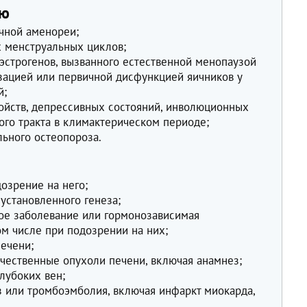
ию
чной аменореи;
 менструальных циклов;
эстрогенов, вызванного естественной менопаузой
зацией или первичной дисфункцией яичников у
й;
ойств, депрессивных состояний, инволюционных
го тракта в климактерическом периоде;
ьного остеопороза.
озрение на него;
установленного генеза;
ое заболевание или гормонозависимая
ом числе при подозрении на них;
печени;
чественные опухоли печени, включая анамнез;
лубоких вен;
 или тромбоэмболия, включая инфаркт миокарда,