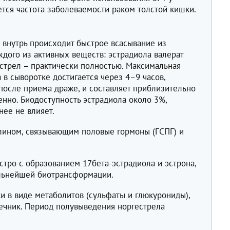
тся частота заболеваемости раком толстой кишки.
внутрь происходит быстрое всасывание из
дого из активных веществ: эстрадиола валерат
естрел – практически полностью. Максимальная
 в сыворотке достигается через 4–9 часов,
 после приема драже, и составляет приблизительно
венно. Биодоступность эстрадиола около 3%,
ее не влияет.
улином, связывающим половые гормоны (ГСПГ) и
тро с образованием 17бета-эстрадиола и эстрона,
альнейшей биотрансформации.
и в виде метаболитов (сульфаты и глюкурониды),
шечник. Период полувыведения норгестрела