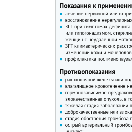
Показания к применен
лечение первичной или втори
восстановление нерегулярных
ЗГТ при симптомах дефицита 
или гипогонадизмом, стерили
женщин с неудаленной матко
ЗГТ климактерических расстр
изменений кожи и мочеполово
профилактика постменопаузал
Противопоказания
рак молочной железы или под
влагалищное кровотечение не
гормонозависимое предраков
злокачественная опухоль, в т
тяжелая стадия заболеваний 
доброкачественные или злока
стадия обострения тромбоза г
острый артериальный тромбоз
инсульт;