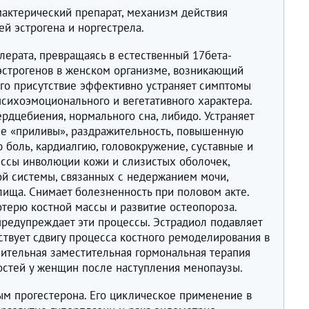
актерический препарат, механизм действия
й эстрогена и норгестрела.
лерата, превращаясь в естественный 17бета-
 эстрогенов в женском организме, возникающий
Его присутствие эффективно устраняет симптомы
сихоэмоционального и вегетативного характера.
рдцебиения, нормального сна, либидо. Устраняет
ые «приливы», раздражительность, повышенную
 боль, кардиалгию, головокружение, суставные и
ссы инволюции кожи и слизистых оболочек,
й системы, связанных с недержанием мочи,
лища. Снимает болезненность при половом акте.
терю костной массы и развитие остеопороза.
едупреждает эти процессы. Эстрадиол подавляет
твует сдвигу процесса костного ремоделирования в
лительная заместительная гормональная терапия
костей у женщин после наступления менопаузы.
ым прогестерона. Его циклическое применение в