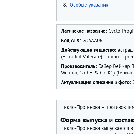
8.
Особые указания
Латинское название:
Cyclo-Progi
Код ATX:
G03AA06
Действующее вещество:
эстради
(Estradiol Valerate) + норгестрел
Производитель:
Байер Веймар Гм
Weimar, GmbH & Co. KG) (Герман
Актуализация описания и фото:
0
Цикло-Прогинова – противоклим
Форма выпуска и соста
Цикло-Прогинова выпускается в 