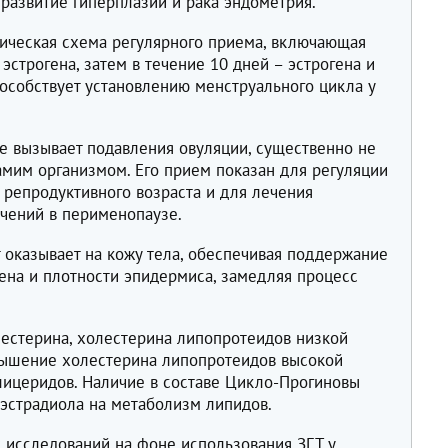
развитие гиперплазии и рака эндометрия.
ическая схема регулярного приема, включающая
эстрогена, затем в течение 10 дней – эстрогена и
способствует установлению менструального цикла у
 вызывает подавления овуляции, существенно не
амим организмом. Его прием показан для регуляции
 репродуктивного возраста и для лечения
чений в перименопаузе.
 оказывает на кожу тела, обеспечивая поддержание
ена и плотности эпидермиса, замедляя процесс
лестерина, холестерина липопротеидов низкой
вышение холестерина липопротеидов высокой
глицеридов. Наличие в составе Цикло-Прогиновы
 эстрадиола на метаболизм липидов.
 исследований на фоне использования ЗГТ у