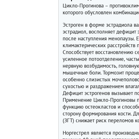
Цикло-Прогинова – противоклим
которого обусловлен комбинацие
Эстроген в форме эстрадиола ва
эстрадиол, восполняет дефицит
после наступления менопаузы. 
климактерических расстройств п
Способствует восстановлению се
усиленное потоотделение, част
нервную возбудимость, головную
мышечные боли. Тормозит проце
особенно слизистых мочеполово
сухостью и раздражением влага
Дефицит эстрогенов вызывает по
Применение Цикло-Прогиновы пр
функцию остеокластов и способс
сторону формирования кости. Д
(ЗГТ) снижает риск переломов 
Норгестрел является производн