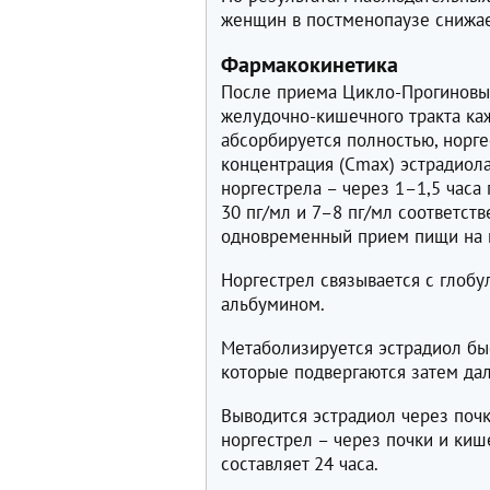
женщин в постменопаузе снижае
Фармакокинетика
После приема Цикло-Прогиновы 
желудочно-кишечного тракта каж
абсорбируется полностью, норг
концентрация (Cmax) эстрадиола
норгестрела – через 1–1,5 часа
30 пг/мл и 7–8 пг/мл соответст
одновременный прием пищи на н
Норгестрел связывается с глоб
альбумином.
Метаболизируется эстрадиол быс
которые подвергаются затем д
Выводится эстрадиол через почк
норгестрел – через почки и ки
составляет 24 часа.