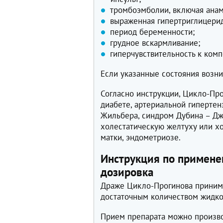
тромбоэмболии, включая анам
выраженная гипертриглицери
период беременности;
грудное вскармливание;
гиперчувствительность к ком
Если указанные состояния возни
Согласно инструкции, Цикло-Пр
диабете, артериальной гиперте
Жильбера, синдром Дубина – Джо
холестатическую желтуху или х
матки, эндометриозе.
Инструкция по примене
дозировка
Драже Цикло-Прогинова принима
достаточным количеством жидко
Прием препарата можно произво