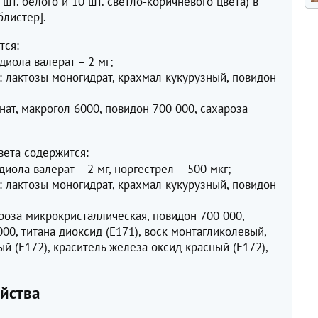
 шт. белого и 10 шт. светло-коричневого цвета) в
блистер].
тся:
иола валерат – 2 мг;
 лактозы моногидрат, крахмал кукурузный, повидон
нат, макрогол 6000, повидон 700 000, сахароза
вета содержится:
иола валерат – 2 мг, норгестрел – 500 мкг;
 лактозы моногидрат, крахмал кукурузный, повидон
роза микрокристаллическая, повидон 700 000,
000, титана диоксид (Е171), воск монтагликолевый,
й (Е172), краситель железа оксид красный (Е172),
йства