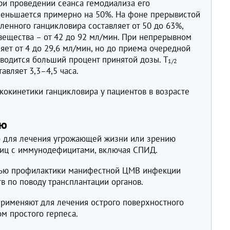
 при проведении сеанса гемодиализа его
меньшается примерно на 50%. На фоне прерывистой
енного ганцикловира составляет от 50 до 63%,
вещества – от 42 до 92 мл/мин. При непрерывном
яет от 4 до 29,6 мл/мин, но до приема очередной
водится больший процент принятой дозы. T
1/2
авляет 3,3–4,5 часа.
кокинетики ганцикловира у пациентов в возрасте
ию
 для лечения угрожающей жизни или зрению
иц с иммунодефицитами, включая СПИД.
елью профилактики манифестной ЦМВ инфекции
в по поводу трансплантации органов.
применяют для лечения острого поверхностного
ом простого герпеса.