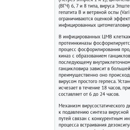
(ВГЧ) 6, 7 и 8 типа, вируса Эпшт
гепатита B и ветряной оспы (Var
ограничиваются оценкой эффект
инфицированных цитомегаловир
В инфицированных ЦМВ клетках
протеинкиназы фосфорилируетс
процесс фосфорилирования про
киназ с образованием ганцикло
последующему внутриклеточном
ганцикловира зависит в большей
преимущественно оно происходи
вирусом простого герпеса. Уста
исчезает в течение 18 часов, п
составляет от 6 до 24 часов.
Механизм вирусостатического д
к подавлению синтеза вирусной
путей связан с конкурентным и
процесса встраивания дезоксигу