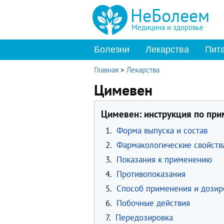
НеБолеем
Медицина и здоровье
Болезни
Лекарства
Пит
Главная
>
Лекарства
Цимевен
Цимевен: инструкция по пр
1.
Форма выпуска и состав
2.
Фармакологические свойств
3.
Показания к применению
4.
Противопоказания
5.
Способ применения и дозир
6.
Побочные действия
7.
Передозировка