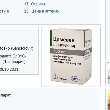
17.
Отзывы
сти и
18.
Цена в аптеках
овир (Ganciclovir)
одактс ЭлЭлСи
. (Швейцария)
8.10.2021
парат.
в