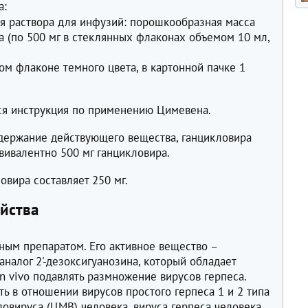
а:
я раствора для инфузий: порошкообразная масса
а (по 500 мг в стеклянных флаконах объемом 10 мл,
ном флаконе темного цвета, в картонной пачке 1
ся инструкция по применению Цимевена.
держание действующего вещества, ганцикловира
эквивалентно 500 мг ганцикловира.
овира составляет 250 мг.
йства
ным препаратом. Его активное вещество –
аналог 2'-дезоксигуанозина, который обладает
 in vivo подавлять размножение вирусов герпеса.
ть в отношении вирусов простого герпеса 1 и 2 типа
аловируса (ЦМВ) человека, вируса герпеса человека