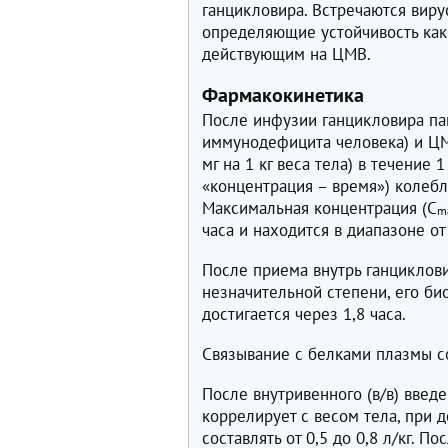
ганцикловира. Встречаются виру
определяющие устойчивость как 
действующим на ЦМВ.
Фармакокинетика
После инфузии ганцикловира п
иммунодефицита человека) и ЦМ
мг на 1 кг веса тела) в течение 
«концентрация – время») колебле
Максимальная концентрация (C
m
часа и находится в диапазоне от
После приема внутрь ганциклов
незначительной степени, его би
достигается через 1,8 часа.
Связывание с белками плазмы с
После внутривенного (в/в) введ
коррелирует с весом тела, при
составлять от 0,5 до 0,8 л/кг. П