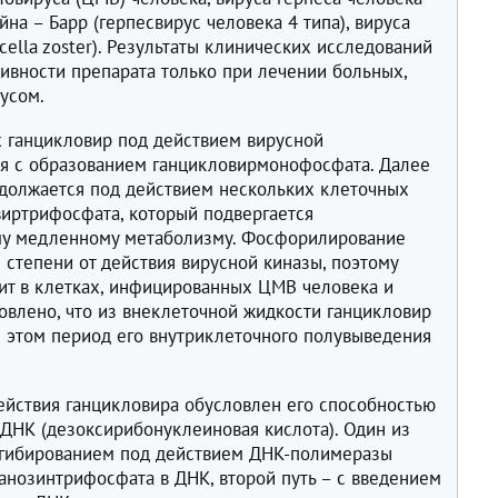
ейна – Барр (герпесвирус человека 4 типа), вируса
icella zoster). Результаты клинических исследований
ивности препарата только при лечении больных,
усом.
 ганцикловир под действием вирусной
я с образованием ганцикловирмонофосфата. Далее
должается под действием нескольких клеточных
виртрифосфата, который подвергается
у медленному метаболизму. Фосфорилирование
 степени от действия вирусной киназы, поэтому
т в клетках, инфицированных ЦМВ человека и
новлено, что из внеклеточной жидкости ганцикловир
ри этом период его внутриклеточного полувыведения
ействия ганцикловира обусловлен его способностью
 ДНК (дезоксирибонуклеиновая кислота). Один из
нгибированием под действием ДНК-полимеразы
анозинтрифосфата в ДНК, второй путь – с введением