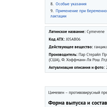
8.
Особые указания
9.
Применение при беременно
лактации
Латинское название:
Cymevene
Код ATX:
J05AB06
Действующее вещество:
ганцикл
Производитель:
Пар Стерайл Пр
(США), Ф. Хоффманн-Ля Рош Лтд
Актуализация описания и фото:
2
Цимевен – противовирусный пре
Форма выпуска и соста