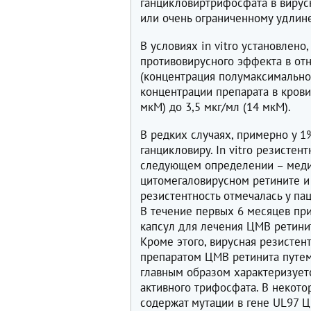
ганцикловиртрифосфата в вирус
или очень ограниченному удлин
В условиях in vitro установлен
противовирусного эффекта в от
(концентрация полумаксимально
концентрации препарата в крови,
мкМ) до 3,5 мкг/мл (14 мкМ).
В редких случаях, примерно у 1
ганцикловиру. In vitro резисте
следующем определении – меди
цитомегаловирусном ретините 
резистентность отмечалась у па
В течение первых 6 месяцев п
капсул для лечения ЦМВ ретинит
Кроме этого, вирусная резистен
препаратом ЦМВ ретинита путем
главным образом характеризует
активного трифосфата. В некото
содержат мутации в гене UL97 