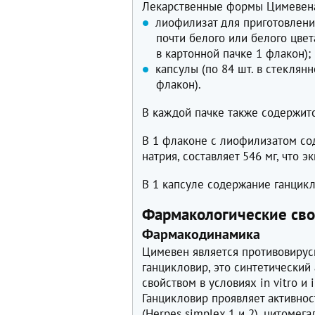
Лекарственные формы Цимевен
лиофилизат для приготовлени
почти белого или белого цвет
в картонной пачке 1 флакон);
капсулы (по 84 шт. в стеклян
флакон).
В каждой пачке также содержит
В 1 флаконе с лиофилизатом со
натрия, составляет 546 мг, что 
В 1 капсуле содержание ганцикл
Фармакологические сво
Фармакодинамика
Цимевен является противовирус
ганцикловир, это синтетический 
свойством в условиях in vitro и
Ганцикловир проявляет активнос
(Herpes simplex 1 и 2), цитомег