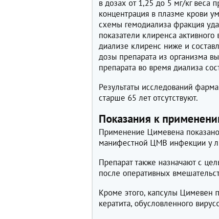
в дозах от 1,25 до 5 мг/кг веса
концентрация в плазме крови у
схемы гемодиализа фракция удал
показатели клиренса активного 
диализе клиренс ниже и составл
дозы препарата из организма вы
препарата во время диализа сост
Результаты исследований фарма
старше 65 лет отсутствуют.
Показания к применен
Применение Цимевена показано
манифестной ЦМВ инфекции у л
Препарат также назначают с ц
после оперативных вмешательст
Кроме этого, капсулы Цимевен 
кератита, обусловленного вирус