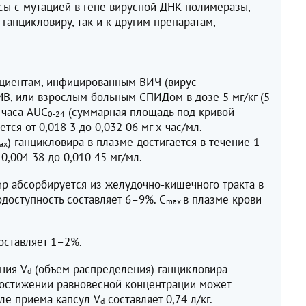
сы с мутацией в гене вирусной ДНК-полимеразы,
ганцикловиру, так и к другим препаратам,
ациентам, инфицированным ВИЧ (вирус
В, или взрослым больным СПИДом в дозе 5 мг/кг (5
1 часа AUC
(суммарная площадь под кривой
0-24
тся от 0,018 3 до 0,032 06 мг х час/мл.
) ганцикловира в плазме достигается в течение 1
ax
 0,004 38 до 0,010 45 мг/мл.
ир абсорбируется из желудочно-кишечного тракта в
одоступность составляет 6–9%. C
в плазме крови
max
оставляет 1–2%.
ения V
(объем распределения) ганцикловира
d
 достижении равновесной концентрации может
осле приема капсул V
составляет 0,74 л/кг.
d