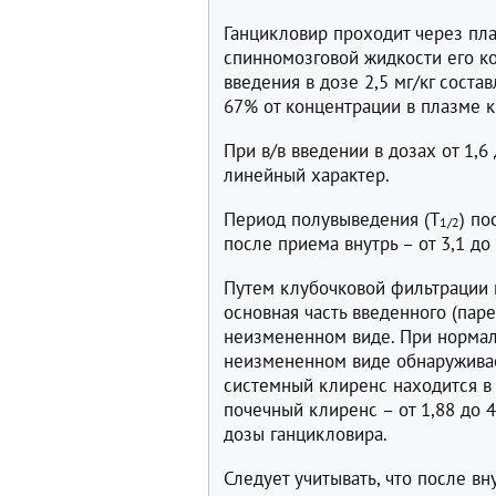
Ганцикловир проходит через пла
спинномозговой жидкости его ко
введения в дозе 2,5 мг/кг соста
67% от концентрации в плазме к
При в/в введении в дозах от 1,6
линейный характер.
Период полувыведения (T
) по
1/2
после приема внутрь – от 3,1 до 
Путем клубочковой фильтрации 
основная часть введенного (пар
неизмененном виде. При нормал
неизмененном виде обнаруживает
системный клиренс находится в д
почечный клиренс – от 1,88 до 4
дозы ганцикловира.
Следует учитывать, что после в