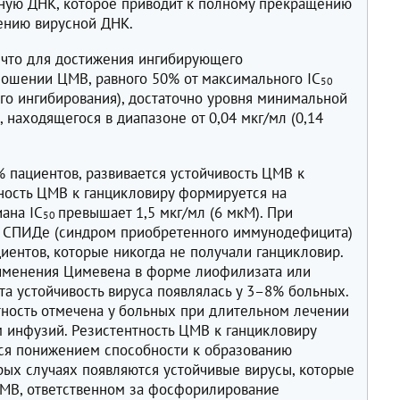
ную ДНК, которое приводит к полному прекращению
ению вирусной ДНК.
о, что для достижения ингибирующего
ношении ЦМВ, равного 50% от максимального IC
50
го ингибирования), достаточно уровня минимальной
 находящегося в диапазоне от 0,04 мкг/мл (0,14
% пациентов, развивается устойчивость ЦМВ к
нтность ЦМВ к ганцикловиру формируется на
ана IC
превышает 1,5 мкг/мл (6 мкМ). При
50
и СПИДе (синдром приобретенного иммунодефицита)
циентов, которые никогда не получали ганцикловир.
рименения Цимевена в форме лиофилизата или
а устойчивость вируса появлялась у 3–8% больных.
тность отмечена у больных при длительном лечении
 инфузий. Резистентность ЦМВ к ганцикловиру
ся понижением способности к образованию
рых случаях появляются устойчивые вирусы, которые
ЦМВ, ответственном за фосфорилирование