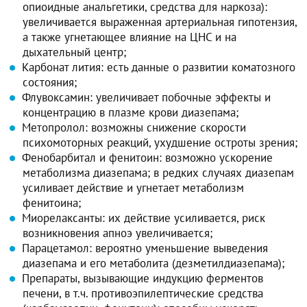
опиоидные анальгетики, средства для наркоза):
увеличивается выраженная артериальная гипотензия,
а также угнетающее влияние на ЦНС и на
дыхательный центр;
Карбонат лития: есть данные о развитии коматозного
состояния;
Флувоксамин: увеличивает побочные эффекты и
концентрацию в плазме крови диазепама;
Метопролол: возможны снижение скорости
психомоторных реакций, ухудшение остроты зрения;
Фенобарбитал и фенитоин: возможно ускорение
метаболизма диазепама; в редких случаях диазепам
усиливает действие и угнетает метаболизм
фенитоина;
Миорелаксанты: их действие усиливается, риск
возникновения апноэ увеличивается;
Парацетамол: вероятно уменьшение выведения
диазепама и его метаболита (дезметилдиазепама);
Препараты, вызывающие индукцию ферментов
печени, в т.ч. противоэпилептические средства