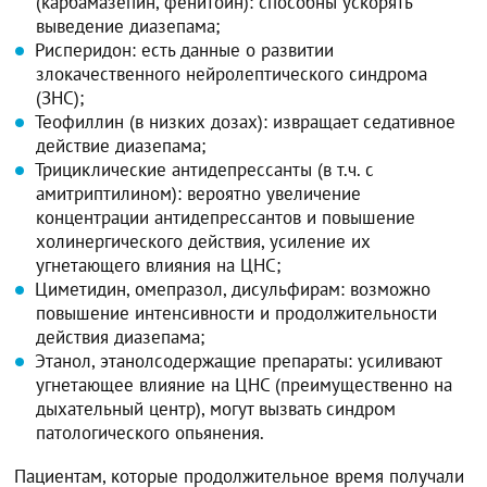
(карбамазепин, фенитоин): способны ускорять
выведение диазепама;
Рисперидон: есть данные о развитии
злокачественного нейролептического синдрома
(ЗНС);
Теофиллин (в низких дозах): извращает седативное
действие диазепама;
Трициклические антидепрессанты (в т.ч. с
амитриптилином): вероятно увеличение
концентрации антидепрессантов и повышение
холинергического действия, усиление их
угнетающего влияния на ЦНС;
Циметидин, омепразол, дисульфирам: возможно
повышение интенсивности и продолжительности
действия диазепама;
Этанол, этанолсодержащие препараты: усиливают
угнетающее влияние на ЦНС (преимущественно на
дыхательный центр), могут вызвать синдром
патологического опьянения.
Пациентам, которые продолжительное время получали