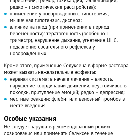
парестезии, тремор, тахикардия, галлюцинации;
редко – психотические расстройства);
применение у новорожденных: гипотермия,
мышечная гипотензия, диспноэ;
влияние на плод (при применении в период
беременности): тератогенность (особенно I
триместр), нарушение дыхания, угнетение ЦНС,
подавление сосательного рефлекса у
новорожденных.
Кроме этого, применение Седуксена в форме раствора
может вызвать нежелательные эффекты:
нервная система: в начале лечения – вялость,
нарушение координации движений, неустойчивость
походки, притупление эмоций; редко – депрессия;
местные реакции: флебит или венозный тромбоз в
месте введения.
Особые указания
Не следует нарушать рекомендованный режим
дозирования или применять Седуксен в течение