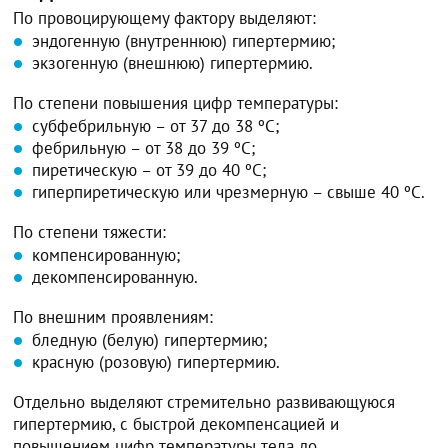
По провоцирующему фактору выделяют:
эндогенную (внутреннюю) гипертермию;
экзогенную (внешнюю) гипертермию.
По степени повышения цифр температуры:
субфебрильную – от 37 до 38 ºС;
фебрильную – от 38 до 39 ºС;
пиретическую – от 39 до 40 ºС;
гиперпиретическую или чрезмерную – свыше 40 ºС.
По степени тяжести:
компенсированную;
декомпенсированную.
По внешним проявлениям:
бледную (белую) гипертермию;
красную (розовую) гипертермию.
Отдельно выделяют стремительно развивающуюся
гипертермию, с быстрой декомпенсацией и
повышением цифр температуры тела до