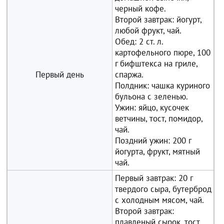
черный кофе.
Второй завтрак: йогурт,
любой фрукт, чай.
Обед: 2 ст. л.
картофельного пюре, 100
г бифштекса на гриле,
Первый день
спаржа.
Полдник: чашка куриного
бульона с зеленью.
Ужин: яйцо, кусочек
ветчины, тост, помидор,
чай.
Поздний ужин: 200 г
йогурта, фрукт, мятный
чай.
Первый завтрак: 20 г
твердого сыра, бутерброд
с холодным мясом, чай.
Второй завтрак:
плавленый сырок, тост,