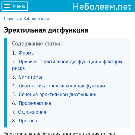
НеБолеем.net
Меню
Главная
>
Заболевания
Эректильная дисфункция
Содержание статьи:
Формы
Причины эректильной дисфункции и факторы
риска
Симптомы
Диагностика эректильной дисфункции
Лечение эректильной дисфункции
Профилактика
Осложнения
Прогноз
Эректильная дисфункция, или импотенция (от лат.