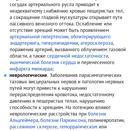
сосудах артериального русла приводит к
неадекватному снабжению кровью пещеристых тел,
а сокращение гладкой мускулатуры открывает пути
пассивного венозного оттока. Ослабление или
отсутствие эрекций может быть проявлением
артериальной гипертензии
,
облитерирующего
эндартериита
,
гиперлипидемии
,
атеросклероза
,
поражения артерий, вызванного облучением тазовой
области, а также
сердечной недостаточности
,
ишемической болезни сердца
и перенесенного
инфаркта миокарда
;
неврологические.
Заболевания парасимпатических
тазовых висцеральных нервов и патологии нервных
путей могут привести к нарушению
перераспределения кровотока, недостаточному
давлению в пещеристых телах, нарушению
способности к эрекциям. На потенцию влияют
неврологические расстройства при
болезни
Альцгеймера
,
болезни Паркинсона
, полиневропатии,
рассеянном склерозе
,
геморрагическом
или