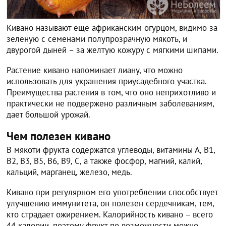
Кивано называют еще африканским огурцом, видимо за
зеленую с семенами полупрозрачную мякоть, и
двурогой дыней – за желтую кожуру с мягкими шипами.
Растение кивано напоминает лиану, что можно
использовать для украшения приусадебного участка.
Преимущества растения в том, что оно неприхотливо и
практически не подвержено различным заболеваниям,
дает большой урожай.
Чем полезен кивано
В мякоти фрукта содержатся углеводы, витамины А, В1,
В2, В3, В5, В6, В9, С, а также фосфор, магний, калий,
кальций, марганец, железо, медь.
Кивано при регулярном его употреблении способствует
улучшению иммунитета, он полезен сердечникам, тем,
кто страдает ожирением. Калорийность кивано – всего
44 калории, поэтому фрукт по возможности можно