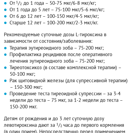
От
1
/
до 1 года – 50-75 мкг/6-8 мкг/кг;
2
От 1 года до 5 лет – 75-100 мкг/5-6 мкг/кг;
От 6 до 12 лет – 100-150 мкг/4-5 мкг/кг;
Старше 12 лет – 100-200 мкг/2-3 мкг/кг.
Рекомендуемые суточные дозы L-тироксина в
зависимости от состояния/заболевания:
Терапия эутиреоидного зоба – 75-200 мкг;
Профилактика рецидивов после оперативного
лечения эутиреоидного зоба – 75-200 мкг;
Тиреотоксикоз (в составе комплексной терапии) –
50-100 мкг;
Рак щитовидной железы (для супрессивной терапии)
– 150-300 мкг;
Проведение теста тиреоидной супрессии – за 3-4
недели до теста – 75 мкг, за 1-2 недели до теста –
150-200 мкг.
Детям от рождения и до 3 лет суточную дозу
левотироксина дают за
1
/
часа до первого кормления
2
(в один прием). Непосредственно перед применением