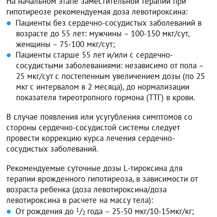
На начальном этапе заместительной терапии при
гипотиреозе рекомендуемая доза левотироксина:
Пациенты без сердечно-сосудистых заболеваний в
возрасте до 55 лет: мужчины – 100-150 мкг/сут,
женщины – 75-100 мкг/сут;
Пациенты старше 55 лет и/или с сердечно-
сосудистыми заболеваниями: независимо от пола –
25 мкг/сут с постепенным увеличением дозы (по 25
мкг с интервалом в 2 месяца), до нормализации
показателя тиреотропного гормона (ТТГ) в крови.
В случае появления или усугубления симптомов со
стороны сердечно-сосудистой системы следует
провести коррекцию курса лечения сердечно-
сосудистых заболеваний.
Рекомендуемые суточные дозы L-тироксина для
терапии врожденного гипотиреоза, в зависимости от
возраста ребенка (доза левотироксина/доза
левотироксина в расчете на массу тела):
От рождения до
1
/
года – 25-50 мкг/10-15мкг/кг;
2