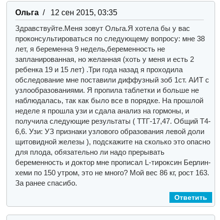
Ольга
/ 12 сен 2015, 03:35
Здравствуйте.Меня зовут Ольга.Я хотела бы у вас
проконсультироваться по следующему вопросу: мне 38
лет, я беременна 9 недель,беременность не
запланированная, но желанная (хоть у меня и есть 2
ребенка 19 и 15 лет) .Три года назад я проходила
обследование мне поставили диффузный зоб 1ст. АИТ с
узлообразованиями. Я пропила таблетки и больше не
наблюдалась, так как было все в порядке. На прошлой
неделе я прошла узи и сдала анализ на гормоны, и
получила следующие результаты ( ТТГ-17,47. Общий Т4-
6,6. Узи: УЗ признаки узлового образования левой доли
щитовидной железы ), подскажите на сколько это опасно
для плода, обязательно ли надо прерывать
беременность и доктор мне прописал L-тироксин Берлин-
хеми по 150 утром, это не много
? Мой вес 86 кг, рост 163.
За ранее спасибо.
Ответить