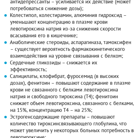
антидепрессанты – усиливается их действие (может
потребоваться снижение дозы);
Колестипол, колестирамин, алюминия гидроксид –
уменьшают концентрацию в плазме крови
левотироксина натрия из-за снижения скорости
всасывания его в кишечнике;
Анаболические стероиды, аспарагиназа, тамоксифен
– существует вероятность фармакокинетического
взаимодействия на уровне связывания с белком;
Сердечные гликозиды – снижается их
эффективность;
Салицилаты, клофибрат, фуросемид (в высоких
дозах), фенитоин – повышают содержание в плазме
крови не связанного с белками левотироксина
натрия и свободного тироксина (Т4); фенитоин
снижает объем левотироксина, связанного с белками,
на 15%, концентрацию Т4 – на 25%;
Эстрогенсодержащие препараты – повышают
количество тироксинсвязывающего глобулина, что
может увеличить у некоторых больных потребность в
левотироксине;