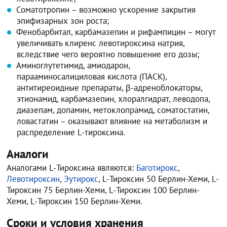
Соматотропин – возможно ускорение закрытия
эпифизарных зон роста;
Фенобарбитал, карбамазепин и рифампицин – могут
увеличивать клиренс левотироксина натрия,
вследствие чего вероятно повышение его дозы;
Аминоглутетимид, амиодарон,
парааминосалициловая кислота (ПАСК),
антитиреоидные препараты, β-адреноблокаторы,
этионамид, карбамазепин, хлоралгидрат, леводопа,
диазепам, допамин, метоклопрамид, соматостатин,
ловастатин – оказывают влияние на метаболизм и
распределение L-тироксина.
Аналоги
Аналогами L-Тироксина являются:
Баготирокс
,
Левотироксин
,
Эутирокс
, L-Тироксин 50 Берлин-Хеми, L-
Тироксин 75 Берлин-Хеми, L-Тироксин 100 Берлин-
Хеми, L-Тироксин 150 Берлин-Хеми.
Сроки и условия хранения