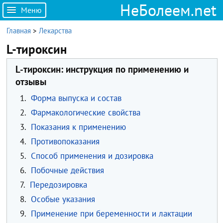
НеБолеем.net
Меню
Главная
>
Лекарства
L-тироксин
L-тироксин: инструкция по применению и
отзывы
1.
Форма выпуска и состав
2.
Фармакологические свойства
3.
Показания к применению
4.
Противопоказания
5.
Способ применения и дозировка
6.
Побочные действия
7.
Передозировка
8.
Особые указания
9.
Применение при беременности и лактации