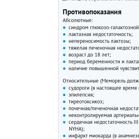
Противопоказания
Абсолютные:
синдром глюкозо-галактозной
лактазная недостаточность;
непереносимость лактозы;
тяжелая печеночная недостат
возраст до 18 лет;
период беременности и лакта
наличие повышенной чувствит
Относительные (Меморель долже
судороги (в настоящее время 
эпилепсия;
тиреотоксикоз;
почечная/печеночная недоста
неконтролируемая артериальн
сердечная недостаточность I
NYHA);
инфаркт миокарда (в анамнезе