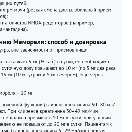
ящих путей;
их pH мочи (резкая смена диеты, обильный прием
ов);
нтагонистов NMDA-рецепторов (например,
амантадина).
нию Мемореля: способ и дозировка
трь, вне зависимости от приемов пищи.
составляет 5 мг (½ таб.) в сутки, ее необходимо
 суточную дозу повышают до 10 мг (по 5 мг два раза
 15 мг (10 мг утром и 5 мг вечером), еще через
ореля – 20 мг.
 почечной функции (клиренс креатинина 50–80 мл/
уют. При клиренсе креатинина 30–49 мл/мин
 не должна превышать 10 мг в сутки, при условии
еделю ее повышают до 20 мг в сутки. Пациентам с
стью (клиренс креатинина 5–29 мл/мин) нельзя