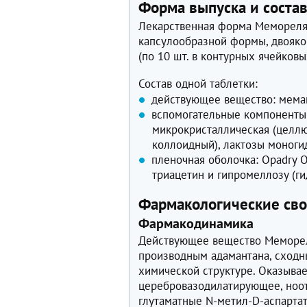
Форма выпуска и соста
Лекарственная форма Мемореля 
капсулообразной формы, двояков
(по 10 шт. в контурных ячейковых
Состав одной таблетки:
действующее вещество: меман
вспомогательные компоненты
микрокристаллическая (целлю
коллоидный), лактозы моногидр
пленочная оболочка: Opadry 
триацетин и гипромеллозу (г
Фармакологические сво
Фармакодинамика
Действующее вещество Меморел
производным адамантана, сходн
химической структуре. Оказывае
церебровазодилатирующее, ноо
глутаматные N-метил-D-аспартат