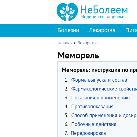
НеБолеем
Медицина и здоровье
Болезни
Лекарства
Пит
Главная
>
Лекарства
Меморель
Меморель: инструкция по п
1.
Форма выпуска и состав
2.
Фармакологические свойств
3.
Показания к применению
4.
Противопоказания
5.
Способ применения и дозир
6.
Побочные действия
7.
Передозировка