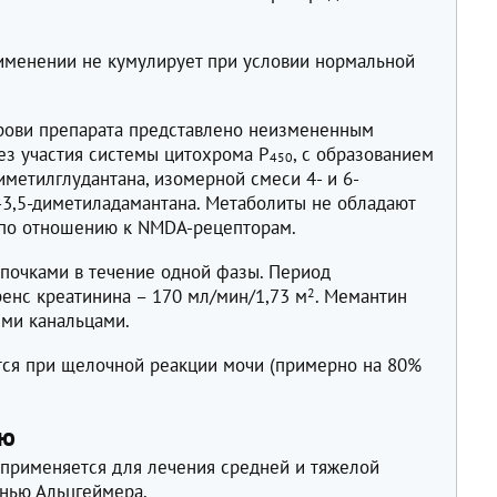
именении не кумулирует при условии нормальной
рови препарата представлено неизмененным
ез участия системы цитохрома Р
, с образованием
450
иметилглудантана, изомерной смеси 4- и 6-
-3,5-диметиладамантана. Метаболиты не обладают
 по отношению к NMDA-рецепторам.
 почками в течение одной фазы. Период
енс креатинина – 170 мл/мин/1,73 м
2
. Мемантин
ыми канальцами.
ся при щелочной реакции мочи (примерно на 80%
ию
 применяется для лечения средней и тяжелой
нью Альцгеймера.