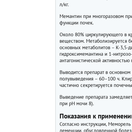
л/кг.
Мемантин при многоразовом пр
функции почек.
Около 80% циркулирующего в к
веществом. Метаболизируется б
основных метаболитов – К-3,5-д
гидроксимемантина и 1-нитрозо
антагонистической активностью
Выводится препарат в основном
полувыведения – 60–100 ч. Клир
частично секретируется почечн
Выведение препарата замедляет
при pH мочи 8).
Показания к применен
Согласно инструкции, Меморель
деменции, обусловленной болез