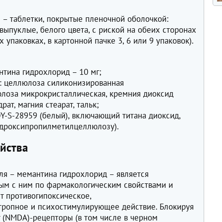
в
– таблетки, покрытые пленочной оболочкой:
ыпуклые, белого цвета, с риской на обеих сторонах
 упаковках, в картонной пачке 3, 6 или 9 упаковок).
тина гидрохлорид – 10 мг;
: целлюлоза силиконизированная
лоза микрокристаллическая, кремния диоксид
ат, магния стеарат, тальк;
OY-S-28959 (белый), включающий титана диоксид,
идроксипропилметилцеллюлозу).
йства
я – мемантина гидрохлорид – является
ым с ним по фармакологическим свойствами и
т противогипоксическое,
тропное и психостимулирующее действие. Блокируя
 (NMDA)-рецепторы (в том числе в черном