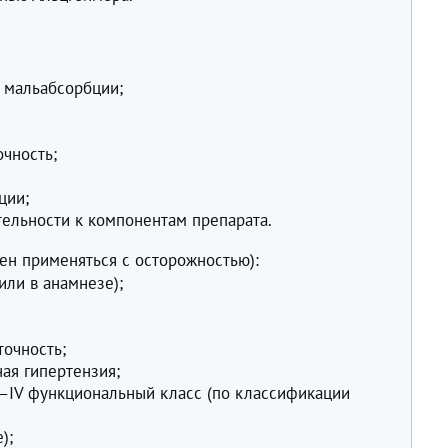
 мальабсорбции;
очность;
ции;
ельности к компонентам препарата.
н применяться с осторожностью):
или в анамнезе);
точность;
ая гипертензия;
II–IV функциональный класс (по классификации
);