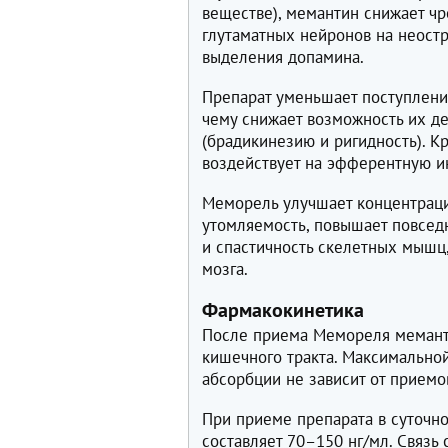
веществе), мемантин снижает ч
глутаматных нейронов на неост
выделения допамина.
Препарат уменьшает поступлени
чему снижает возможность их д
(брадикинезию и ригидность). 
воздействует на эфферентную и
Меморель улучшает концентраци
утомляемость, повышает повсед
и спастичность скелетных мышц
мозга.
Фармакокинетика
После приема Мемореля меманти
кишечного тракта. Максимальной
абсорбции не зависит от приемо
При приеме препарата в суточн
составляет 70–150 нг/мл. Связь