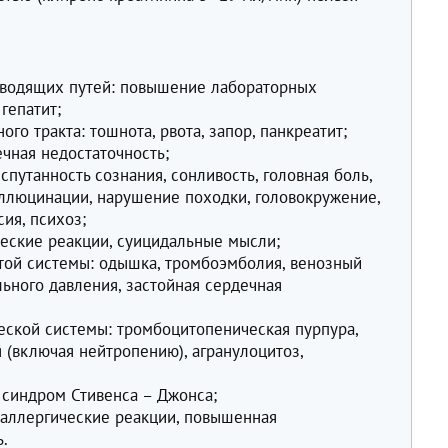
ыводящих путей: повышение лабораторных
гепатит;
го тракта: тошнота, рвота, запор, панкреатит;
ечная недостаточность;
спутанность сознания, сонливость, головная боль,
ллюцинации, нарушение походки, головокружение,
ия, психоз;
ческие реакции, суицидальные мысли;
той системы: одышка, тромбоэмболия, венозный
ьного давления, застойная сердечная
еской системы: тромбоцитопеническая пурпура,
 (включая нейтропению), агранулоцитоз,
 синдром Стивенса – Джонса;
 аллергические реакции, повышенная
ь.