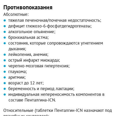
Противопоказания
Абсолютные:
тяжелая печеночная/почечная недостаточность;
дефицит глюкозо-6-фосфатдегидрогеназы;
алкогольное опьянение;
бронхиальная астма;
состояния, которые сопровождаются угнетением
дыхания;
лейкопения, анемия;
острый инфаркт миокарда;
черепно-мозговая гипертензия;
глаукома;
аритмии;
возраст до 12 лет;
беременность и период лактации;
индивидуальная непереносимость компонентов в
составе Пенталгина-ICN.
Относительные (таблетки Пенталгин-ICN назначают под
врачебным контролем):