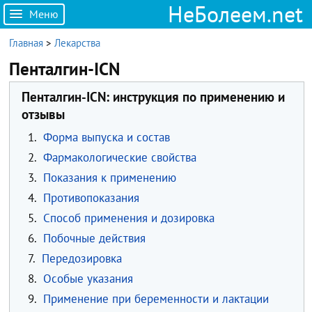
НеБолеем.net
Меню
Главная
>
Лекарства
Пенталгин-ICN
Пенталгин-ICN: инструкция по применению и
отзывы
1.
Форма выпуска и состав
2.
Фармакологические свойства
3.
Показания к применению
4.
Противопоказания
5.
Способ применения и дозировка
6.
Побочные действия
7.
Передозировка
8.
Особые указания
9.
Применение при беременности и лактации