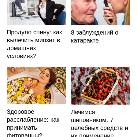
Продуло спину: как
8 заблуждений о
вылечить миозит в
катаракте
домашних
условиях?
Здоровое
Лечимся
расслабление: как
шиповником: 7
принимать
целебных средств и
фитованны?
их применение