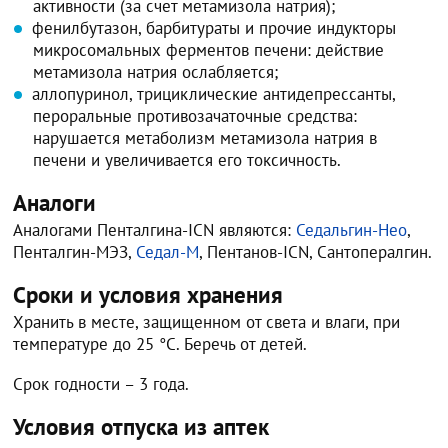
активности (за счет метамизола натрия);
фенилбутазон, барбитураты и прочие индукторы
микросомальных ферментов печени: действие
метамизола натрия ослабляется;
аллопуринол, трициклические антидепрессанты,
пероральные противозачаточные средства:
нарушается метаболизм метамизола натрия в
печени и увеличивается его токсичность.
Аналоги
Аналогами Пенталгина-ICN являются:
Седальгин-Нео
,
Пенталгин-МЭЗ,
Седал-М
, Пентанов-ICN, Сантопералгин.
Сроки и условия хранения
Хранить в месте, защищенном от света и влаги, при
температуре до 25 °C. Беречь от детей.
Срок годности – 3 года.
Условия отпуска из аптек