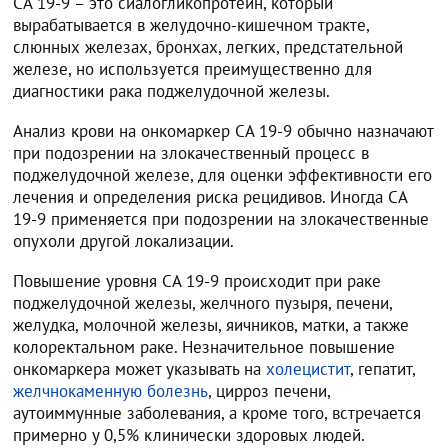
СА 19-9 – это сиалогликопротеин, который
вырабатывается в желудочно-кишечном тракте,
слюнных железах, бронхах, легких, предстательной
железе, но используется преимущественно для
диагностики рака поджелудочной железы.
Анализ крови на онкомаркер СА 19-9 обычно назначают
при подозрении на злокачественный процесс в
поджелудочной железе, для оценки эффективности его
лечения и определения риска рецидивов. Иногда СА
19-9 применяется при подозрении на злокачественные
опухоли другой локализации.
Повышение уровня СА 19-9 происходит при раке
поджелудочной железы, желчного пузыря, печени,
желудка, молочной железы, яичников, матки, а также
колоректальном раке. Незначительное повышение
онкомаркера может указывать на
холецистит
, гепатит,
желчнокаменную болезнь
, цирроз печени,
аутоиммунные заболевания, а кроме того, встречается
примерно у 0,5% клинически здоровых людей.