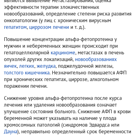
являются выявление метастазирования, оценка
эффективности терапии злокачественных
новообразований, определение степени риска развития
онкопатологии (у лиц с хроническим вирусным
гепатитом
,
циррозом печени
и т. д.).
Повышение концентрации альфа-фетопротеина у
мужчин и небеременных женщин происходит при
гепатоцеллюлярной
карциноме
, метастазах в печень
опухолей других локализаций,
новообразованиях
яичек
,
легких
,
желудка
, поджелудочной железы,
толстого кишечника
. Незначительно повышается АФП
при хронических гепатитах, циррозе, алкогольном
поражении печени.
Снижение уровня альфа-фетопротеина после курса
лечения или удаления новообразования означает
улучшение состояния больного. Снижение АФП в крови
беременной может указывать на наличие у плода
хромосомных патологий (синдромов Эдвардса или
Дауна
), неправильно определенный срок беременности