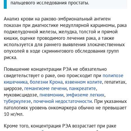
пальцевого исследования простаты.
Анализ крови на раково-эмбриональный антиген
показан при диагностике медуллярной карциномы, рака
поджелудочной железы, желудка, толстой и прямой
кишки, оценке проводимого лечения рака, а также
используется для раннего выявления злокачественных
опухолей в ходе скринингового обследования групп
риска.
Повышение концентрации РЭА не обязательно
свидетельствует о раке, оно происходит при
полипозе
кишечника
,
болезни Крона
,
язвенном колите
, гепатитах,
циррозе,
гемангиоме печени
,
панкреатите
,
муковисцидозе,
пневмонии
,
эмфиземе легких
,
туберкулезе
,
почечной недостаточности
. При указанных
патологиях уровень онкомаркера обычно не превышает
10 нг/мл.
Кроме того, концентрация РЭА возрастает при раке