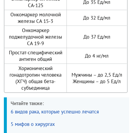
До 35 Ед/мл
СА-125
Онкомаркер молочной
До 32 Ед/мл
железы СА 15-3
Онкомаркер
поджелудочной железы
До 37 Ед/мл
СА 19-9
Простат-специфический
До 4 нг/мл
антиген общий
Хорионический
гонадотропин человека
Мужчины – до 2,5 Ед/л
(ХГЧ) общая бета-
Женщины – до 5 Ед/л
субъединица
Читайте также:
6 видов рака, которые успешно лечатся
5 мифов о хирургах