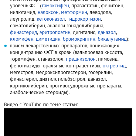
уровень ФСГ (
тамоксифен
, правастатин, фенитоин,
нилютамид,
налоксон
,
метформин
, леводопа,
леупролид,
кетоконазол
,
гидрокортизон
,
соматолиберин, аналоги гонадолиберина,
финастерид
,
эритропоэтин
, дигиталис,
даназол
,
кломифен
,
циметидин
,
бромокриптин
,
бикалутамид
);
прием лекарственных препаратов, понижающих
концентрацию ФСГ в крови (вальпроевая кислота,
торемифен, станазолол,
преднизолон
, пимозид,
фенотиазиды, оральные контрацептивы,
октреотид
,
мегестрол, медроксипрогестерон, госерилин,
финастерил, диэтилстильбэстрол, даназол,
кортиколиберин, противосудорожные препараты,
анаболические стероиды).
Видео с YouTube по теме статьи: