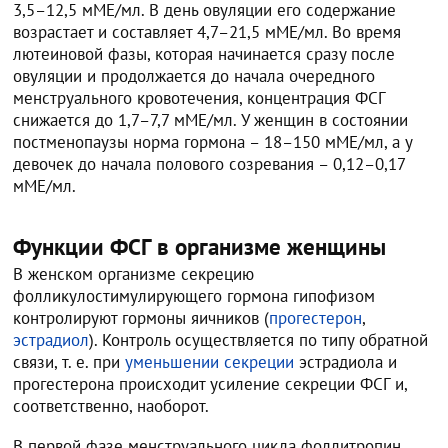
3,5–12,5 мМЕ/мл. В день овуляции его содержание
возрастает и составляет 4,7–21,5 мМЕ/мл. Во время
лютеиновой фазы, которая начинается сразу после
овуляции и продолжается до начала очередного
менструального кровотечения, концентрация ФСГ
снижается до 1,7–7,7 мМЕ/мл. У женщин в состоянии
постменопаузы норма гормона – 18–150 мМЕ/мл, а у
девочек до начала полового созревания – 0,12–0,17
мМЕ/мл.
Функции ФСГ в организме женщины
В женском организме секрецию
фолликулостимулирующего гормона гипофизом
контролируют гормоны яичников (
прогестерон
,
эстрадиол
). Контроль осуществляется по типу обратной
связи, т. е. при
уменьшении секреции
эстрадиола и
прогестерона происходит усиление секреции ФСГ и,
соответственно, наоборот.
В первой фазе менструального цикла фоллитропин