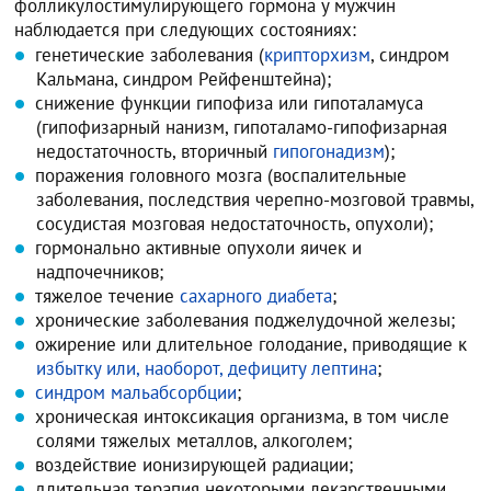
фолликулостимулирующего гормона у мужчин
наблюдается при следующих состояниях:
генетические заболевания (
крипторхизм
, синдром
Кальмана, синдром Рейфенштейна);
снижение функции гипофиза или гипоталамуса
(гипофизарный нанизм, гипоталамо-гипофизарная
недостаточность, вторичный
гипогонадизм
);
поражения головного мозга (воспалительные
заболевания, последствия черепно-мозговой травмы,
сосудистая мозговая недостаточность, опухоли);
гормонально активные опухоли яичек и
надпочечников;
тяжелое течение
сахарного диабета
;
хронические заболевания поджелудочной железы;
ожирение или длительное голодание, приводящие к
избытку или, наоборот, дефициту лептина
;
синдром мальабсорбции
;
хроническая интоксикация организма, в том числе
солями тяжелых металлов, алкоголем;
воздействие ионизирующей радиации;
длительная терапия некоторыми лекарственными