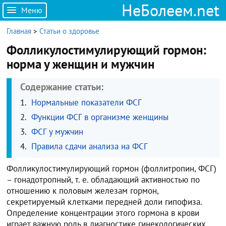
НеБолеем.net
Меню
Главная
>
Статьи о здоровье
Фолликулостимулирующий гормон:
норма у женщин и мужчин
Содержание статьи:
Нормальные показатели ФСГ
Функции ФСГ в организме женщины
ФСГ у мужчин
Правила сдачи анализа на ФСГ
Фолликулостимулирующий гормон (фоллитропин, ФСГ)
– гонадотропный, т. е. обладающий активностью по
отношению к половым железам гормон,
секретируемый клетками передней доли гипофиза.
Определение концентрации этого гормона в крови
играет важную роль в диагностике гинекологических,