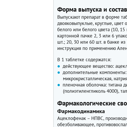
Форма выпуска и соста
Выпускают препарат в форме та
двояковыпуклые, круглые, цвет 
белого или белого цвета (10, 15
картонной пачке 2, 3 или 6 упако
шт.; 20, 30 или 60 шт. в банке и
инструкция по применению Ален
В 1 таблетке содержатся:
действующее вещество: ацекл
дополнительные компоненты:
микрокристаллическая, натрия
пленочная оболочка: титана д
(полиэтиленгликоль 4000), тал
Фармакологические сво
Фармакодинамика
Ацеклофенак – НПВС, производ
обезболивающее, противовоспа