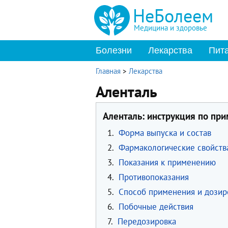
НеБолеем
Медицина и здоровье
Болезни
Лекарства
Пит
Главная
>
Лекарства
Аленталь
Аленталь: инструкция по пр
1.
Форма выпуска и состав
2.
Фармакологические свойств
3.
Показания к применению
4.
Противопоказания
5.
Способ применения и дозир
6.
Побочные действия
7.
Передозировка