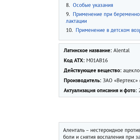
8.
Особые указания
9.
Применение при беременно
лактации
10.
Применение в детском воз
Латинское название:
Alental
Код ATX:
М01АВ16
Действующее вещество:
ацеклоф
Производитель:
ЗАО «Вертекс» 
Актуализация описания и фото:
2
Аленталь – нестероидное проти
боли и снятия воспаления при з