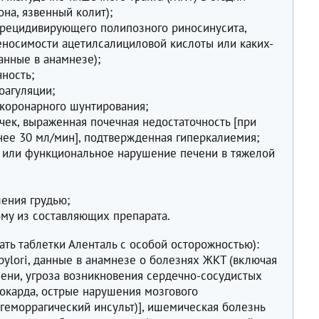
рона, язвенный колит);
 рецидивирующего полипозного риносинусита,
еносимости ацетилсалициловой кислоты или каких-
анные в анамнезе);
ность;
оагуляции;
коронарного шунтирования;
ек, выраженная почечная недостаточность [при
нее 30 мл/мин], подтвержденная гиперкалиемия;
и или функциональное нарушение печени в тяжелой
ения грудью;
ому из составляющих препарата.
ть таблетки Аленталь с особой осторожностью):
pylori, данные в анамнезе о болезнях ЖКТ (включая
чени, угроза возникновения сердечно-сосудистых
иокарда, острые нарушения мозгового
геморрагический инсульт)], ишемическая болезнь