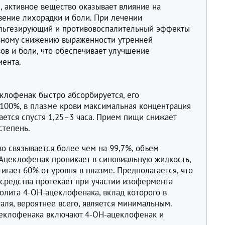
, активное вещество оказывает влияние на
вение лихорадки и боли. При лечении
альгезирующий и противовоспалительный эффекты
ьному снижению выраженности утренней
вов и боли, что обеспечивает улучшение
иента.
клофенак быстро абсорбируется, его
 100%, в плазме крови максимальная концентрация
ается спустя 1,25–3 часа. Прием пищи снижает
степень.
о связывается более чем на 99,7%, объем
 Ацеклофенак проникает в синовиальную жидкость,
игает 60% от уровня в плазме. Предполагается, что
средства протекает при участии изофермента
лита 4-ОН-ацеклофенака, вклад которого в
аля, вероятнее всего, является минимальным.
еклофенака включают 4-ОН-ацеклофенак и