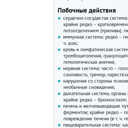
Побочные действия
сердечно-сосудистая система
крайне редко – кратковреме
потоотделением (приливы), ги
иммунная система: редко – ги
ч. шок;
кровь и лимфатическая систем
тромбоцитопения, гранулоцито
гемолитическая анемия;
нервная система: часто – гол
сонливость, тремор, парестез
нарушения со стороны психики
необычные сновидения;
дыхательная система, органы 
крайне редко – бронхоспазм;
печень и желчевыводящие пут
ферментов; крайне редко – 
повреждение печени (в т. ч. ге
пищеварительная система: час