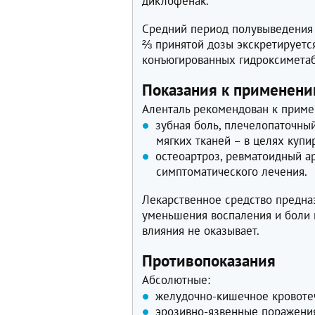
диклофенак.
Средний период полувыведения 
⅔ принятой дозы экскретируетс
конъюгированных гидроксиметаб
Показания к применен
Аленталь рекомендован к приме
зубная боль, плечелопаточны
мягких тканей – в целях куп
остеоартроз, ревматоидный а
симптоматического лечения.
Лекарственное средство предна
уменьшения воспаления и боли 
влияния не оказывает.
Противопоказания
Абсолютные:
желудочно-кишечное кровотеч
эрозивно-язвенные поражения