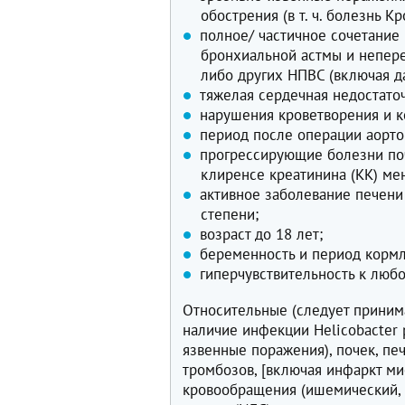
обострения (в т. ч. болезнь К
полное/ частичное сочетание
бронхиальной астмы и непер
либо других НПВС (включая д
тяжелая сердечная недостаточ
нарушения кроветворения и к
период после операции аорто
прогрессирующие болезни поч
клиренсе креатинина (КК) ме
активное заболевание печен
степени;
возраст до 18 лет;
беременность и период кормл
гиперчувствительность к люб
Относительные (следует принима
наличие инфекции Helicobacter 
язвенные поражения), почек, пе
тромбозов, [включая инфаркт м
кровообращения (ишемический, 