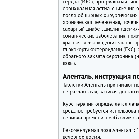
сердца (ИБС), артериальная гип
бронхиальная астма, снижение о
после обширных хирургических 
хроническая печеночная, почечн
сахарный диабет, дислипидемия
соматические заболевания, пожи
красная волчанка, длительное 
глюкокортикостероидами (ГКС), 
обратного захвата серотонина (
язвы).
Аленталь, инструкция п
Таблетки Аленталь принимают п
не разламывая, запивая достато
Курс терапии определяется леч
средство требуется использоват
периода времени, необходимого
Рекомендуемая доза Аленталя: 10
вечернее время.