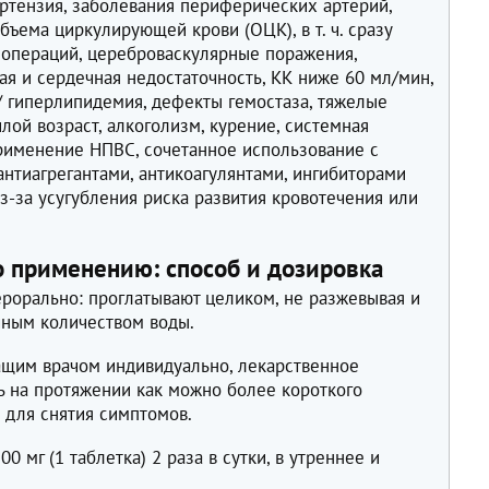
ертензия, заболевания периферических артерий,
бъема циркулирующей крови (ОЦК), в т. ч. сразу
операций, цереброваскулярные поражения,
ая и сердечная недостаточность, КК ниже 60 мл/мин,
/ гиперлипидемия, дефекты гемостаза, тяжелые
лой возраст, алкоголизм, курение, системная
применение НПВС, сочетанное использование с
антиагрегантами, антикоагулянтами, ингибиторами
из-за усугубления риска развития кровотечения или
о применению: способ и дозировка
ерорально: проглатывают целиком, не разжевывая и
чным количеством воды.
ащим врачом индивидуально, лекарственное
ь на протяжении как можно более короткого
 для снятия симптомов.
0 мг (1 таблетка) 2 раза в сутки, в утреннее и