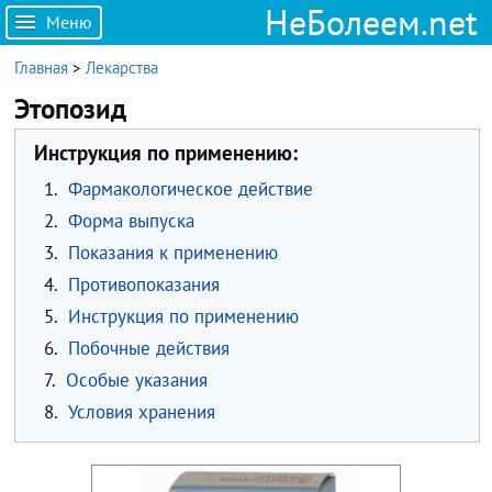
НеБолеем.net
Меню
Главная
>
Лекарства
Этопозид
Инструкция по применению:
1.
Фармакологическое действие
2.
Форма выпуска
3.
Показания к применению
4.
Противопоказания
5.
Инструкция по применению
6.
Побочные действия
7.
Особые указания
8.
Условия хранения