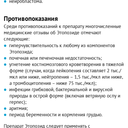
нейробластома.
Противопоказания
Среди противопоказаний к препарату многочисленные
медицинские отзывы об Этопозиде отмечают
следующие:
гиперчувствительность к любому из компонентов
Этопозида;
почечная или печеночная недостаточность;
угнетение костномозгового кроветворения в тяжелой
форме (случаи, когда лейкопения составляет 2 тыс./
мкл или ниже, нейтропения – 1,5 тыс./мкл или ниже,
а тромбоцитопения – ниже 75 тыс./мкл);
инфекции грибковой, бактериальной и вирусной
природы в острой форме (включая ветряную оспу и
герпес);
аритмия;
период беременности и кормления грудью.
Препарат Этопозид следует применять с