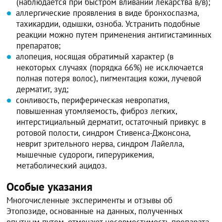
(наблюдается при быстром вливании лекарства в/в);
аллергические проявления в виде бронхоспазма,
тахикардии, одышки, озноба. Устранить подобные
реакции можно путем применения антигистаминных
препаратов;
алопеция, носящая обратимый характер (в
некоторых случаях (порядка 66%) не исключается
полная потеря волос), пигментация кожи, лучевой
дерматит, зуд;
сонливость, периферическая невропатия,
повышенная утомляемость, фиброз легких,
интерстициальный дерматит, остаточный привкус в
ротовой полости, синдром Стивенса-Джонсона,
неврит зрительного нерва, синдром Лайелла,
мышечные судороги, гиперурикемия,
метаболический ацидоз.
Особые указания
Многочисленные эксперименты и отзывы об
Этопозиде, основанные на данных, полученных
опытным путем, отмечают несовместимость препарата