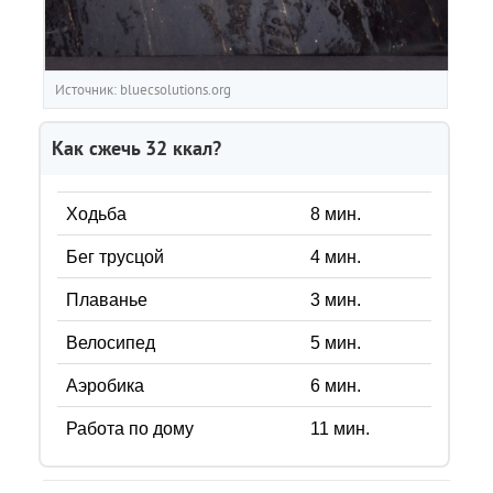
Источник: bluecsolutions.org
Как сжечь
32
ккал?
Ходьба
8
мин.
Бег трусцой
4
мин.
Плаванье
3
мин.
Велосипед
5
мин.
Аэробика
6
мин.
Работа по дому
11
мин.