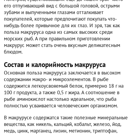
его отпугивающий вид с большой головой, острыми
зубами и выпученными глазами отталкивает
покупателей, которые предпочитают покупать что-
нибудь более привычное для их глаз. И зря, так как
польза макруруса одна из самых высоких среди
морских рыб. А при правильном приготовлении
макрурус может стать очень вкусным деликатесным
блюдом.
Состав и калорийность макруруса
Основная польза макруруса заключается в высоком
содержании макро- и микроэлементов. В рыбе
содержится легкоусвояемый белок, примерно 18 г на
100 г продукта, а также 0,5 г жира. А соотношение в
рыбе аминокислот настолько идеальное, что рыба
полностью усваивается человеческим организмом.
В макрурусе содержатся такие полезные минеральные
вещества, как никель, кальций, кобальт, железо, йод,
медь, цинк, марганец, лизин, метионин, триптофан,