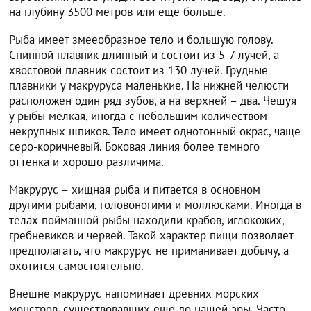
на глубину 3500 метров или еще больше.
Рыба имеет змееобразное тело и большую голову.
Спинной плавник длинный и состоит из 5-7 лучей, а
хвостовой плавник состоит из 130 лучей. Грудные
плавники у макруруса маленькие. На нижней челюсти
расположен один ряд зубов, а на верхней – два. Чешуя
у рыбы мелкая, иногда с небольшим количеством
некрупных шпиков. Тело имеет однотонный окрас, чаще
серо-коричневый. Боковая линия более темного
оттенка и хорошо различима.
Макрурус – хищная рыба и питается в основном
другими рыбами, головоногими и моллюсками. Иногда в
телах пойманной рыбы находили крабов, иглокожих,
гребневиков и червей. Такой характер пищи позволяет
предполагать, что макрурус не приманивает добычу, а
охотится самостоятельно.
Внешне макрурус напоминает древних морских
монстров, существовавших еще до нашей эры. Часто