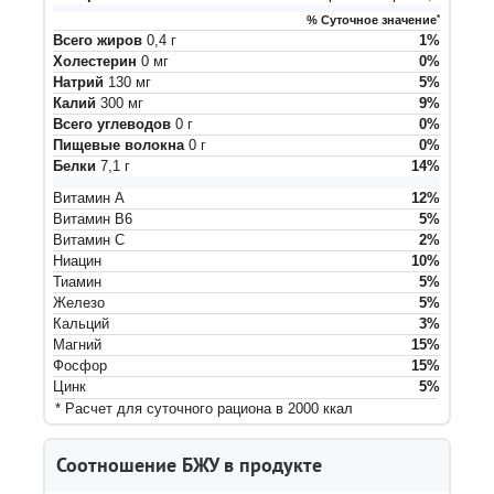
% Суточное значение
*
Всего жиров
0,4
г
1
%
Холестерин
0
мг
0
%
Натрий
130
мг
5
%
Калий
300
мг
9
%
Всего углеводов
0
г
0
%
Пищевые волокна
0
г
0
%
Белки
7,1
г
14
%
Витамин A
12
%
Витамин B6
5
%
Витамин C
2
%
Ниацин
10
%
Тиамин
5
%
Железо
5
%
Кальций
3
%
Магний
15
%
Фосфор
15
%
Цинк
5
%
* Расчет для суточного рациона в 2000 ккал
Соотношение БЖУ в продукте