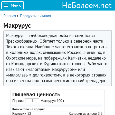
НеБолеем.net
Меню
Главная
>
Продукты питания
Макрурус
Макрурус – глубоководная рыба из семейства
Трескообразных. Обитает только в северной части
Тихого океана. Наиболее часто его можно встретить
в холодных водах, омывающих Россию, а именно, в
Охотском море, на побережьях Камчатки, недалеко
от Командорских и Курильских островов. Рыбу часто
называют «малоглазым макрурусом» или
«малоглазым долгохвостом», а в некоторых странах
она известна под названием «гигантский гренадер».
Пищевая ценность
Порция
Макрурус
100
г
Количество на порцию
Калории
32
Калории из жиров
3,6