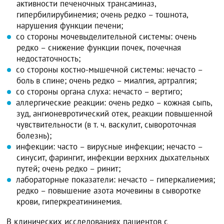
активности печеночных трансаминаз,
гипербилирубинемия; очень редко – тошнота,
нарушения функции печени;
со стороны мочевыделительной системы: очень
редко – снижение функции почек, почечная
недостаточность;
со стороны костно-мышечной системы: нечасто –
боль в спине; очень редко – миалгия, артралгия;
со стороны органа слуха: нечасто – вертиго;
аллергические реакции: очень редко – кожная сыпь,
зуд, ангионевротический отек, реакции повышенной
чувствительности (в т. ч. васкулит, сывороточная
болезнь);
инфекции: часто – вирусные инфекции; нечасто –
синусит, фарингит, инфекции верхних дыхательных
путей; очень редко – ринит;
лабораторные показатели: нечасто – гиперкалиемия;
редко – повышение азота мочевины в сыворотке
крови, гиперкреатининемия.
В клинических исследованиях пациентов с