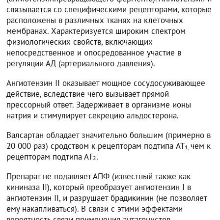
связывается со специфическими рецепторами, которые
расположены в различных тканях на клеточных
мембранах. Характеризуется широким спектром
физиологических свойств, включающих
непосредственное и опосредованное участие в
регуляции АД (артериального давления).
Ангиотензин II оказывает мощное сосудосуживающее
действие, вследствие чего вызывает прямой
прессорный ответ. Задерживает в организме ионы
натрия и стимулирует секрецию альдостерона.
Валсартан обладает значительно большим (примерно в
20 000 раз) сродством к рецепторам подтипа AT
чем к
1,
рецепторам подтипа АТ
.
2
Препарат не подавляет АПФ (известный также как
кининаза II), который преобразует ангиотензин I в
ангиотензин II, и разрушает брадикинин (не позволяет
ему накапливаться). В связи с этими эффектами
вероятность связи применения антагонистов