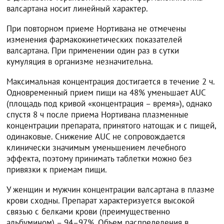
валсартана носит линейный характер.
При повторном приеме Нортивана не отмечены
изменения фармакокинетических показателей
валсартана. При применении один раз в сутки
кумуляция в организме незначительна.
Максимальная концентрация достигается в течение 2 ч.
Одновременный прием пищи на 48% уменьшает AUC
(площадь под кривой «концентрация – время»), однако
спустя 8 ч после приема Нортивана плазменные
концентрации препарата, принятого натощак и с пищей,
одинаковые. Снижение AUC не сопровождается
клинически значимым уменьшением лечебного
эффекта, поэтому принимать таблетки можно без
привязки к приемам пищи.
У женщин и мужчин концентрации валсартана в плазме
крови сходны. Препарат характеризуется высокой
связью с белками крови (преимущественно
альбумином) – 94–97%. Объем распределения в