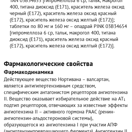
TAN 03B34653 [гипромеллоза 6 ср, тальк, макрогол
400, титана диоксид (Е171), краситель железа оксид
черный (Е172), краситель железа оксид красный
(Е172), краситель железа оксид желтый (Е172)];
таблетки по 80 мг и 160 мг – опадрай PINK 03B34654
[гипромеллоза 6 ср, тальк, макрогол 400, титана
диоксид (Е171), краситель железа оксид красный
(Е172), краситель железа оксид желтый (Е172)].
Фармакологические свойства
Фармакодинамика
Действующее вещество Нортивана – валсартан,
является антигипертензивным средством,
специфическим антагонистом рецепторов ангиотензина
II. Вещество оказывает избирательное действие на AT
1
подтип рецепторов, отвечающих за известные эффекты
ангиотензина II – активного гормона РААС (ренин-
ангиотензин-альдостероновой системы),
образующегося из ангиотензина I при участии АПФ
(ангиотензинпревращающего фермента). Ангиотензин II