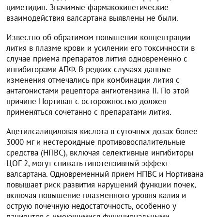
циметидин. Значимые фармакокинетические
взаимодействия валсартана выявлены не были.
Известно об обратимом повышении концентрации
лития в плазме крови и усилении его токсичности в
случае приема препаратов лития одновременно с
ингибиторами АПФ. В редких случаях данные
изменения отмечались при комбинации лития с
антагонистами рецептора ангиотензина II. По этой
причине Нортиван с осторожностью должен
применяться сочетанно с препаратами лития.
Ацетилсалициловая кислота в суточных дозах более
3000 мг и нестероидные противовоспалительные
средства (НПВС), включая селективные ингибиторы
ЦОГ-2, могут снижать гипотензивный эффект
валсартана. Одновременный прием НПВС и Нортивана
повышает риск развития нарушений функции почек,
включая повышение плазменного уровня калия и
острую почечную недостаточность, особенно у
пациентов с имеющимися функциональными