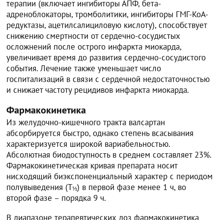
терапии (включает ингибиторы АПФ, бета-
адреноблокаторы, тромболитики, ингибиторы ГМГ-КоА-
редуктазы, ацетилсалициловую кислоту), способствует
снижению смертности от сердечно-сосудистых
осложнений после острого инфаркта миокарда,
увеличивает время до развития сердечно-сосудистого
события. Лечение также уменьшает число
госпитализаций в связи с сердечной недостаточностью
и снижает частоту рецидивов инфаркта миокарда.
Фармакокинетика
Из желудочно-кишечного тракта валсартан
абсорбируется быстро, однако степень всасывания
характеризуется широкой вариабельностью.
Абсолютная биодоступность в среднем составляет 23%.
Фармакокинетическая кривая препарата носит
нисходящий биэкспоненциальный характер с периодом
полувыведения (Т
) в первой фазе менее 1 ч, во
½
второй фазе – порядка 9 ч.
В диапазоне терапевтических доз фармакокинетика