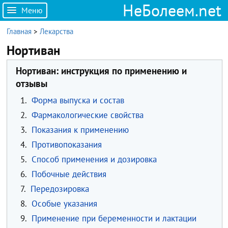
НеБолеем.net
Меню
Главная
>
Лекарства
Нортиван
Нортиван: инструкция по применению и
отзывы
1.
Форма выпуска и состав
2.
Фармакологические свойства
3.
Показания к применению
4.
Противопоказания
5.
Способ применения и дозировка
6.
Побочные действия
7.
Передозировка
8.
Особые указания
9.
Применение при беременности и лактации