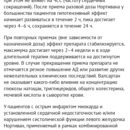
при этом не влияет на ЧСС (частоту сердечных
сокращений). После приема разовой дозы Нортивана у
большинства пациентов гипотензивный эффект
начинает развиваться в течение 2 ч, пика достигает
через 4–6 ч, сохраняется в течение 24 ч.
При повторных приемах (вне зависимости от
назначенной дозы) эффект препарата стабилизируется,
максимума достигает через 2–4 недели и в ходе
длительной терапии поддерживается на достигнутом
уровне. В случае прекращения приема препарата не
отмечается резкое повышение АД или развитие других
нежелательных клинических последствий. Валсартан
не оказывает какого-либо влияния на концентрацию
глюкозы натощак, триглицеридов, общего холестерина,
мочевой кислоты в сыворотке крови.
У пациентов с острым инфарктом миокарда и
установленной сердечной недостаточностью и/или
нарушением систолической функции левого желудочка
Нортиван, применяемый в рамках комбинированной