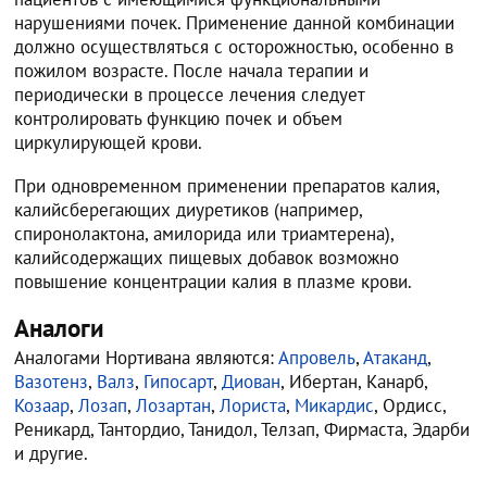
нарушениями почек. Применение данной комбинации
должно осуществляться с осторожностью, особенно в
пожилом возрасте. После начала терапии и
периодически в процессе лечения следует
контролировать функцию почек и объем
циркулирующей крови.
При одновременном применении препаратов калия,
калийсберегающих диуретиков (например,
спиронолактона, амилорида или триамтерена),
калийсодержащих пищевых добавок возможно
повышение концентрации калия в плазме крови.
Аналоги
Аналогами Нортивана являются:
Апровель
,
Атаканд
,
Вазотенз
,
Валз
,
Гипосарт
,
Диован
, Ибертан, Канарб,
Козаар
,
Лозап
,
Лозартан
,
Лориста
,
Микардис
, Ордисс,
Реникард, Тантордио, Танидол, Телзап, Фирмаста, Эдарби
и другие.