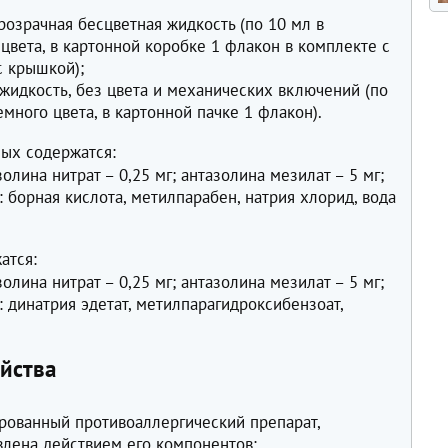
розрачная бесцветная жидкость (по 10 мл в
цвета, в картонной коробке 1 флакон в комплекте с
с крышкой);
жидкость, без цвета и механических включений (по
много цвета, в картонной пачке 1 флакон).
ных содержатся:
лина нитрат – 0,25 мг; антазолина мезилат – 5 мг;
борная кислота, метилпарабен, натрия хлорид, вода
атся:
лина нитрат – 0,25 мг; антазолина мезилат – 5 мг;
 динатрия эдетат, метилпарагидроксибензоат,
йства
рованный противоаллергический препарат,
влена действием его компонентов: