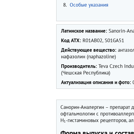
8.
Особые указания
Латинское название:
Sanorin-Ana
Код ATX:
R01AB02, S01GA51
Действующее вещество:
антазол
нафазолин (naphazoline)
Производитель:
Teva Czech Indust
(Чешская Республика)
Актуализация описания и фото:
0
Санорин-Аналергин – препарат 
офтальмологии с противоаллерг
H
-гистаминовых рецепторов, а
1
Форма выпуска и соста