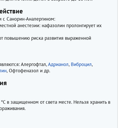
ействие
 с Санорин-Аналергином:
местной анестезии: нафазолин пролонгирует их
ют повышению риска развития выраженной
являются: Алергофтал,
Адрианол
,
Виброцил
,
лин
, Офтофеназол и др.
ния
°C в защищенном от света месте. Нельзя хранить в
мораживания.