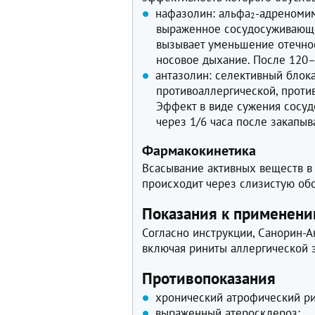
нафазолин: альфа
-адреномим
2
выраженное сосудосуживающе
вызывает уменьшение отечност
носовое дыхание. После 120–
антазолин: селективный блок
противоаллергической, проти
Эффект в виде сужения сосуд
через 1/6 часа после закапыва
Фармакокинетика
Всасывание активных веществ в
происходит через слизистую обо
Показания к применен
Согласно инструкции, Санорин-А
включая риниты аллергической 
Противопоказания
хронический атрофический ри
выраженный атеросклероз;