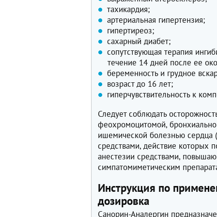
тахикардия;
артериальная гипертензия;
гипертиреоз;
сахарный диабет;
сопутствующая терапия инги
течение 14 дней после ее око
беременность и грудное вска
возраст до 16 лет;
гиперчувствительность к ком
Следует соблюдать осторожность
феохромоцитомой, бронхиальной
ишемической болезнью сердца (
средствами, действие которых 
анестезии средствами, повышаю
симпатомиметическим препарата
Инструкция по примене
дозировка
Санорин-Аналергин предназначе