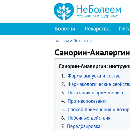
НеБолеем
Медицина и здоровье
Болезни
Лекарства
Пит
Главная
>
Лекарства
Санорин-Аналергин
Санорин-Аналергин: инструк
1.
Форма выпуска и состав
2.
Фармакологические свойств
3.
Показания к применению
4.
Противопоказания
5.
Способ применения и дозир
6.
Побочные действия
7.
Передозировка