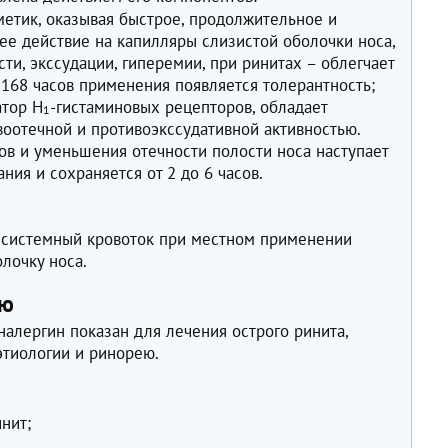
етик, оказывая быстрое, продолжительное и
е действие на капилляры слизистой оболочки носа,
и, экссудации, гиперемии, при ринитах – облегчает
168 часов применения появляется толерантность;
атор H
-гистаминовых рецепторов, обладает
1
воотечной и противоэкссудативной активностью.
ов и уменьшения отечности полости носа наступает
ния и сохраняется от 2 до 6 часов.
 системный кровоток при местном применении
лочку носа.
ию
налергин показан для лечения острого ринита,
этиологии и ринорею.
нит;