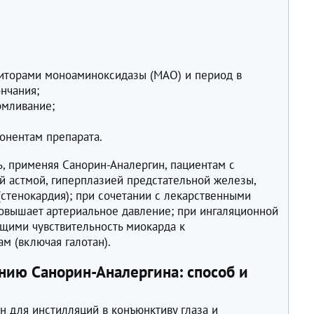
биторами моноаминоксидазы (МАО) и период в
нчания;
рмливание;
понентам препарата.
, применяя Санорин-Аналергин, пациентам с
 астмой, гиперплазией предстательной железы,
стенокардия); при сочетании с лекарственными
повышает артериальное давление; при ингаляционной
щими чувствительность миокарда к
м (включая галотан).
нию Санорин-Аналергина: способ и
н для инстилляций в конъюнктиву глаза и