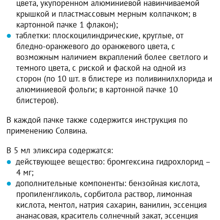
цвета, укупоренном алюминиевой навинчиваемой
крышкой и пластмассовым мерным колпачком; в
картонной пачке 1 флакон);
таблетки: плоскоцилиндрические, круглые, от
бледно-оранжевого до оранжевого цвета, с
возможным наличием вкраплений более светлого и
темного цвета, с риской и фаской на одной из
сторон (по 10 шт. в блистере из поливинилхлорида и
алюминиевой фольги; в картонной пачке 10
блистеров).
В каждой пачке также содержится инструкция по
применению Солвина.
В 5 мл эликсира содержатся:
действующее вещество: бромгексина гидрохлорид –
4 мг;
дополнительные компоненты: бензойная кислота,
пропиленгликоль, сорбитола раствор, лимонная
кислота, ментол, натрия сахарин, ванилин, эссенция
ананасовая, краситель солнечный закат, эссенция