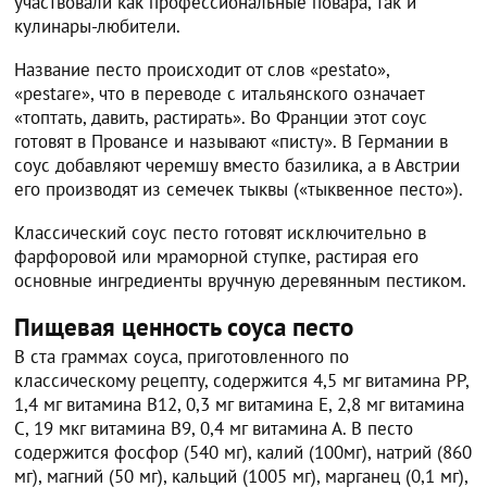
участвовали как профессиональные повара, так и
кулинары-любители.
Название песто происходит от слов «pestato»,
«pestare», что в переводе с итальянского означает
«топтать, давить, растирать». Во Франции этот соус
готовят в Провансе и называют «писту». В Германии в
соус добавляют черемшу вместо базилика, а в Австрии
его производят из семечек тыквы («тыквенное песто»).
Классический соус песто готовят исключительно в
фарфоровой или мраморной ступке, растирая его
основные ингредиенты вручную деревянным пестиком.
Пищевая ценность соуса песто
В ста граммах соуса, приготовленного по
классическому рецепту, содержится 4,5 мг витамина РР,
1,4 мг витамина В12, 0,3 мг витамина Е, 2,8 мг витамина
С, 19 мкг витамина В9, 0,4 мг витамина А. В песто
содержится фосфор (540 мг), калий (100мг), натрий (860
мг), магний (50 мг), кальций (1005 мг), марганец (0,1 мг),