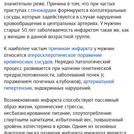
значительно реже. Причина в том, что при частых
приступах
стенокардии
формируются коллатеральные
сосуды, которые задействуются в случае нарушения
кровообращения в центральных артериях. У мужчин
старше 50 лет заболеваемость инфарктом такая же, как
у женщин в данной возрастной группе.
К наиболее частым
причинам инфаркта
у мужчин
относится
атеросклеротическое поражение
кровеносных сосудов
. Нередко патологический
процесс развивается при наличии генетической
предрасположенности, заболеваний почек (с
поражением почечных клубочков),
артериальной
гипертензии
, эндокринных нарушений.
Возникновению инфаркта способствуют пассивный
образ жизни, хронические стрессы,
несбалансированное питание, злоупотребление
спиртными напитками, избыточный вес, повышенный
уровень холестерина в крови. Одним из основных
факторов риска развития инфаркта миокарда является