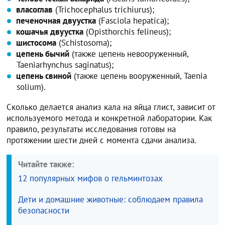
власоглав
(Trichocephalus trichiurus);
печеночная двуустка
(Fasciola hepatica);
кошачья двуустка
(Opisthorchis felineus);
шистосома
(Schistosoma);
цепень бычий
(также цепень невооруженный,
Taeniarhynchus saginatus);
цепень свиной
(также цепень вооруженный, Taenia
solium).
Сколько делается анализ кала на яйца глист, зависит от
используемого метода и конкретной лаборатории. Как
правило, результаты исследования готовы на
протяжении шести дней с момента сдачи анализа.
Читайте также:
12 популярных мифов о гельминтозах
Дети и домашние животные: соблюдаем правила
безопасности