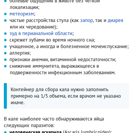
болевые ощущения в животе без четкой
локализации;
метеоризм
;
частые расстройства стула (как
запор
, так и
диарея
или их чередование);
зуд в перианальной области
;
скрежет зубами во время ночного сна;
учащенное, а иногда и болезненное мочеиспускание;
аллергия;
признаки анемии, витаминной недостаточности;
снижение иммунитета, выражающееся в
подверженности инфекционным заболеваниям.
Контейнер для сбора кала нужно заполнить
примерно на 1/3 объема, если врачом не указано
иначе.
В кале наиболее часто обнаруживаются яйца
следующих паразитов:
человеческая аскарида
(Ascaris lumbricoides);