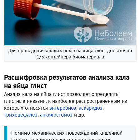
Для проведения анализа кала на яйца глист достаточно
1/3 контейнера биоматериала
Расшифровка результатов анализа кала
на яйца глист
Анализ кала на яйца глист позволяет определять
глистные инвазии, к наиболее распространенным из
которых относятся
энтеробиоз
,
аскаридоз
,
трихоцефалез
,
анкилостомоз
и др.
Помимо механических повреждений кишечной
стенки, гельминты наносят вред организму,