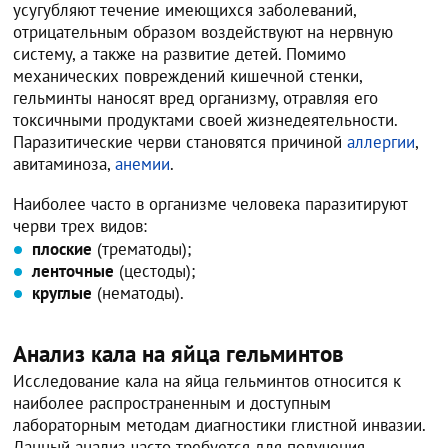
усугубляют течение имеющихся заболеваний,
отрицательным образом воздействуют на нервную
систему, а также на развитие детей. Помимо
механических повреждений кишечной стенки,
гельминты наносят вред организму, отравляя его
токсичными продуктами своей жизнедеятельности.
Паразитические черви становятся причиной
аллергии
,
авитаминоза,
анемии
.
Наиболее часто в организме человека паразитируют
черви трех видов:
плоские
(трематоды);
ленточные
(цестоды);
круглые
(нематоды).
Анализ кала на яйца гельминтов
Исследование кала на яйца гельминтов относится к
наиболее распространенным и доступным
лабораторным методам диагностики глистной инвазии.
Данный анализ часто требуется для получения