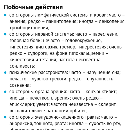
Побочные действия
со стороны лимфатической системы и крови: часто –
анемия; редко – панцитопения; иногда – лейкопения,
тромбоцитопения;
со стороны нервной системы: часто – парестезии,
головная боль; нечасто – головокружение,
гипестезия, дисгевзия, тремор, гиперестезия; очень
редко – судороги, на фоне гипокальциемии –
кинестезия и тетания; частота неизвестна –
сонливость;
психические расстройства: часто – нарушение сна;
нечасто – чувство тревоги; редко – спутанность
сознания;
со стороны органа зрения: часто – конъюнктивит;
иногда – нечеткость зрения; очень редко –
эписклерит, увеит; частота неизвестна – склерит,
воспалительные патологии орбиты;
со стороны желудочно-кишечного тракта: часто –
анорексия, тошнота, рвота; иногда – сухость во рту,
абдоминальные боли, диарея, запор, диспепсия,