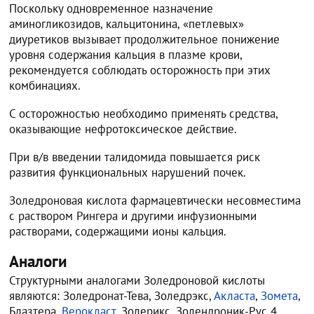
Поскольку одновременное назначение
аминогликозидов, кальцитонина, «петлевых»
диуретиков вызывает продолжительное понижение
уровня содержания кальция в плазме крови,
рекомендуется соблюдать осторожность при этих
комбинациях.
С осторожностью необходимо применять средства,
оказывающие нефротоксическое действие.
При в/в введении талидомида повышается риск
развития функциональных нарушений почек.
Золедроновая кислота фармацевтически несовместима
с раствором Рингера и другими инфузионными
растворами, содержащими ионы кальция.
Аналоги
Структурными аналогами Золедроновой кислоты
являются: Золедронат-Тева, Золедрэкс,
Акласта
,
Зомета
,
Блазтера,
Верокласт
, Золерикс, Золендроник-Рус 4,