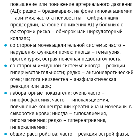
повышение или понижение артериального давления
(АД); редко – брадикардия, на фоне гипокальциемии
– аритмия; частота неизвестна – фибрилляция
предсердий, на фоне понижения АД у больных с
факторами риска – обморок или циркуляторный
коллапс;
со стороны мочевыделительной системы: часто –
нарушения функции почек; иногда – гематурия,
протеинурия, острая почечная недостаточность;
со стороны иммунной системы: иногда – реакции
гиперчувствительности; редко – ангионевротический
отек; частота неизвестна – анафилактическая
реакция или шок;
лабораторные показатели: очень часто –
гипофосфатемия; часто – гипокальциемия,
повышение концентрации креатинина и мочевины в
сыворотке крови; иногда – гипокалиемия,
гипомагниемия; редко – гипернатриемия,
гиперкалиемия;
общие расстройства: часто – реакция острой фазы,