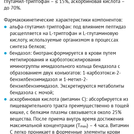
глутамил-триптофан – ≤ 15%, аскорбиновая кислота –
до 70%.
Фармакокинетические характеристики компонентов:
альфа-глутамил-триптофан: под влиянием пептидаз
расщепляется на L-триптофан и L-глутаминовую
кислоту, используемые организмом в процессах
синтеза белков;
бендазол: биотрансформируется в крови путем
метилирования и карбоэтоксилирования
иминогруппы имидазольного кольца бендазола с
образованием двух конъюгатов: 1-карбоэтокси-2-
бензилбензимидазол и 1-метил-2-
бензилбензимидазол. Экскретируются метаболиты
бендазола с мочой;
аскорбиновая кислота (витамин С): абсорбируется из
пищеварительного тракта преимущественно в тощей
кишке, с белками плазмы связывается около 25%
вещества. После приема внутрь время достижения
максимальной концентрации (Т
) – 4 часа. Витамин
mах
С легко проникает в форменные элементы крови