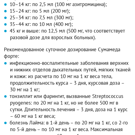
10–14 кг: по 2,5 мл (100 мг азитромицина);
15–24 кг: по 5 мл (200 мг);
25–34 кг: по 7,5 мл (300 мг);
35–44 кг: по 10 мл (400 мг);
45 кг и выше: по 12,5 мл (500 мг, что соответствует
разовой дозе для взрослых больных).
Рекомендованное суточное дозирование Сумамеда
форте:
инфекционно-воспалительные заболевания верхних
и нижних отделов дыхательных путей, мягких тканей
и кожи: из расчета по 10 мг на 1 кг веса тела,
продолжительность курса – 3 дня, курсовая доза –
30 мг на 1 кг;
тонзиллит или фарингит, вызванные Streptococcus
pyogenes: по 20 мг на 1 кг, но не более 500 мг в
сутки. Длительность лечения – 3 дня, доза на 1 курс
– 60 мг на 1 кг веса;
болезнь Лайма: в 1-й день – по 20 мг на 1 кг, со 2-го
по 5-й день – по 10 мг на 1 кг веса. Максимальная