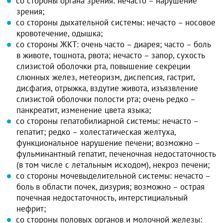
со стороны органа зрения: нечасто – нарушение
зрения;
со стороны дыхательной системы: нечасто – носовое
кровотечение, одышка;
со стороны ЖКТ: очень часто – диарея; часто – боль
в животе, тошнота, рвота; нечасто – запор, сухость
слизистой оболочки рта, повышение секреции
слюнных желез, метеоризм, диспепсия, гастрит,
дисфагия, отрыжка, вздутие живота, изъязвление
слизистой оболочки полости рта; очень редко –
панкреатит, изменение цвета языка;
со стороны гепатобилиарной системы: нечасто –
гепатит; редко – холестатическая желтуха,
функциональное нарушение печени; возможно –
фульминантный гепатит, печеночная недостаточность
(в том числе с летальным исходом), некроз печени;
со стороны мочевыделительной системы: нечасто –
боль в области почек, дизурия; возможно – острая
почечная недостаточность, интерстициальный
нефрит;
со стороны половых органов и молочной железы: