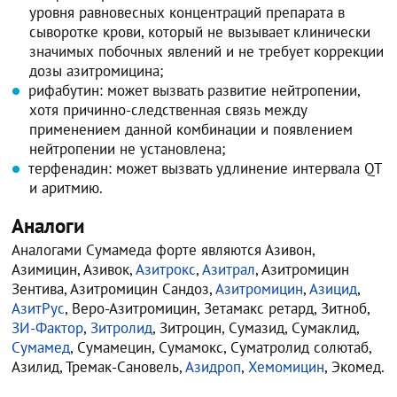
уровня равновесных концентраций препарата в
сыворотке крови, который не вызывает клинически
значимых побочных явлений и не требует коррекции
дозы азитромицина;
рифабутин: может вызвать развитие нейтропении,
хотя причинно-следственная связь между
применением данной комбинации и появлением
нейтропении не установлена;
терфенадин: может вызвать удлинение интервала QT
и аритмию.
Аналоги
Аналогами Сумамеда форте являются Азивон,
Азимицин, Азивок,
Азитрокс
,
Азитрал
, Азитромицин
Зентива, Азитромицин Сандоз,
Азитромицин
,
Азицид
,
АзитРус
, Веро-Азитромицин, Зетамакс ретард, Зитноб,
ЗИ-Фактор
,
Зитролид
, Зитроцин, Сумазид, Сумаклид,
Сумамед
, Сумамецин, Сумамокс, Суматролид солютаб,
Азилид, Тремак-Сановель,
Азидроп
,
Хемомицин
, Экомед.