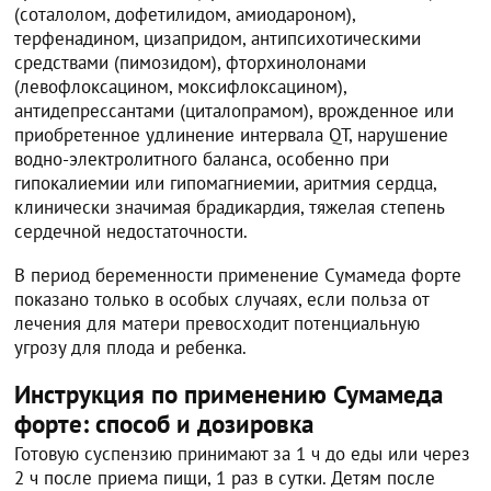
(соталолом, дофетилидом, амиодароном),
терфенадином, цизапридом, антипсихотическими
средствами (пимозидом), фторхинолонами
(левофлоксацином, моксифлоксацином),
антидепрессантами (циталопрамом), врожденное или
приобретенное удлинение интервала QT, нарушение
водно-электролитного баланса, особенно при
гипокалиемии или гипомагниемии, аритмия сердца,
клинически значимая брадикардия, тяжелая степень
сердечной недостаточности.
В период беременности применение Сумамеда форте
показано только в особых случаях, если польза от
лечения для матери превосходит потенциальную
угрозу для плода и ребенка.
Инструкция по применению Сумамеда
форте: способ и дозировка
Готовую суспензию принимают за 1 ч до еды или через
2 ч после приема пищи, 1 раз в сутки. Детям после