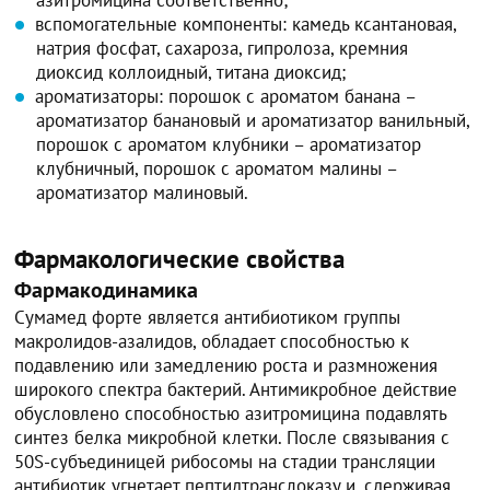
вспомогательные компоненты: камедь ксантановая,
натрия фосфат, сахароза, гипролоза, кремния
диоксид коллоидный, титана диоксид;
ароматизаторы: порошок с ароматом банана –
ароматизатор банановый и ароматизатор ванильный,
порошок с ароматом клубники – ароматизатор
клубничный, порошок с ароматом малины –
ароматизатор малиновый.
Фармакологические свойства
Фармакодинамика
Сумамед форте является антибиотиком группы
макролидов-азалидов, обладает способностью к
подавлению или замедлению роста и размножения
широкого спектра бактерий. Антимикробное действие
обусловлено способностью азитромицина подавлять
синтез белка микробной клетки. После связывания с
50S-субъединицей рибосомы на стадии трансляции
антибиотик угнетает пептидтранслоказу и, сдерживая