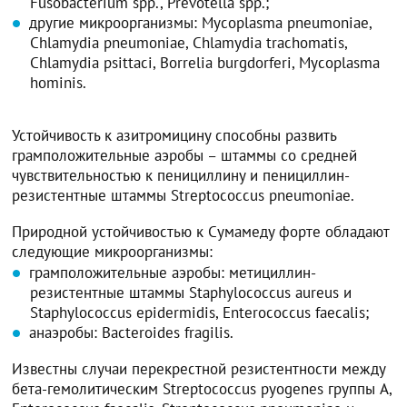
Fusobacterium spp., Prevotella spp.;
другие микроорганизмы: Mycoplasma pneumoniae,
Chlamydia pneumoniae, Chlamydia trachomatis,
Chlamydia psittaci, Borrelia burgdorferi, Mycoplasma
hominis.
Устойчивость к азитромицину способны развить
грамположительные аэробы – штаммы со средней
чувствительностью к пенициллину и пенициллин-
резистентные штаммы Streptococcus pneumoniae.
Природной устойчивостью к Сумамеду форте обладают
следующие микроорганизмы:
грамположительные аэробы: метициллин-
резистентные штаммы Staphylococcus aureus и
Staphylococcus epidermidis, Enterococcus faecalis;
анаэробы: Bacteroides fragilis.
Известны случаи перекрестной резистентности между
бета-гемолитическим Streptococcus pyogenes группы A,