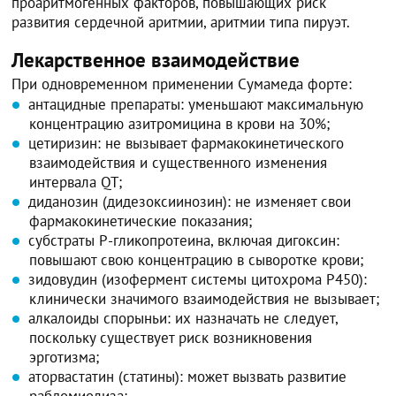
проаритмогенных факторов, повышающих риск
развития сердечной аритмии, аритмии типа пируэт.
Лекарственное взаимодействие
При одновременном применении Сумамеда форте:
антацидные препараты: уменьшают максимальную
концентрацию азитромицина в крови на 30%;
цетиризин: не вызывает фармакокинетического
взаимодействия и существенного изменения
интервала QT;
диданозин (дидезоксиинозин): не изменяет свои
фармакокинетические показания;
субстраты Р-гликопротеина, включая дигоксин:
повышают свою концентрацию в сыворотке крови;
зидовудин (изофермент системы цитохрома Р450):
клинически значимого взаимодействия не вызывает;
алкалоиды спорыньи: их назначать не следует,
поскольку существует риск возникновения
эрготизма;
аторвастатин (статины): может вызвать развитие
рабдомиолиза;