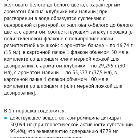
желтовато-белого до белого цвета, с характерным
ароматом банана, клубники или малины; при
растворении в воде образуется суспензия с
однородной структурой, от желтовато-белого до белого
цвета, с ароматом, соответствующим запаху порошка [в
полиэтиленовом флаконе с полипропиленовой
резистентной крышкой: с ароматом банана – по 16,74 г
(15 мл), в картонной пачке 1 флакон объемом 50 мл в
комплекте со шприцем и/или мерной ложкой для
дозирования; с ароматом клубники – по 29,295 г (30
мл), с ароматом малины – по 35,573 г (37,5 мл), в
картонной пачке 1 флакон объемом 100 мл в
комплекте со шприцем и (или) мерной ложкой для
дозирования].
В 1 г порошка содержится:
действующее вещество: азитромицина дигидрат –
50,094 мг (при теоретической активности субстанции
95,4%), что эквивалентно содержанию 47,79 мг
азитромицина соответственно;