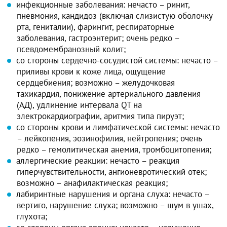
инфекционные заболевания: нечасто – ринит,
пневмония, кандидоз (включая слизистую оболочку
рта, гениталии), фарингит, респираторные
заболевания, гастроэнтерит; очень редко –
псевдомембранозный колит;
со стороны сердечно-сосудистой системы: нечасто –
приливы крови к коже лица, ощущение
сердцебиения; возможно – желудочковая
тахикардия, понижение артериального давления
(АД), удлинение интервала QT на
электрокардиографии, аритмия типа пируэт;
со стороны крови и лимфатической системы: нечасто
– лейкопения, эозинофилия, нейтропения; очень
редко – гемолитическая анемия, тромбоцитопения;
аллергические реакции: нечасто – реакция
гиперчувствительности, ангионевротический отек;
возможно – анафилактическая реакция;
лабиринтные нарушения и органа слуха: нечасто –
вертиго, нарушение слуха; возможно – шум в ушах,
глухота;