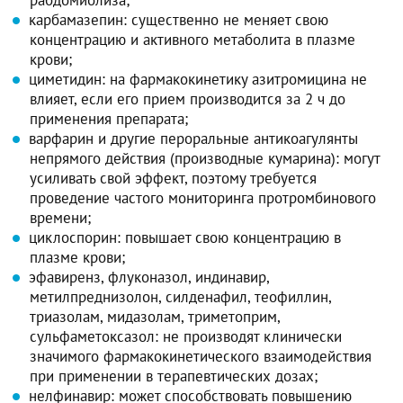
карбамазепин: существенно не меняет свою
концентрацию и активного метаболита в плазме
крови;
циметидин: на фармакокинетику азитромицина не
влияет, если его прием производится за 2 ч до
применения препарата;
варфарин и другие пероральные антикоагулянты
непрямого действия (производные кумарина): могут
усиливать свой эффект, поэтому требуется
проведение частого мониторинга протромбинового
времени;
циклоспорин: повышает свою концентрацию в
плазме крови;
эфавиренз, флуконазол, индинавир,
метилпреднизолон, силденафил, теофиллин,
триазолам, мидазолам, триметоприм,
сульфаметоксазол: не производят клинически
значимого фармакокинетического взаимодействия
при применении в терапевтических дозах;
нелфинавир: может способствовать повышению