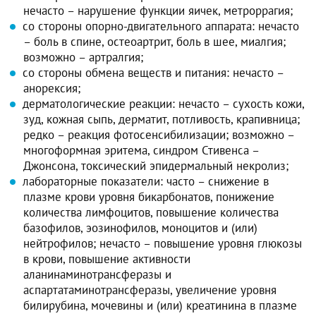
нечасто – нарушение функции яичек, метроррагия;
со стороны опорно-двигательного аппарата: нечасто
– боль в спине, остеоартрит, боль в шее, миалгия;
возможно – артралгия;
со стороны обмена веществ и питания: нечасто –
анорексия;
дерматологические реакции: нечасто – сухость кожи,
зуд, кожная сыпь, дерматит, потливость, крапивница;
редко – реакция фотосенсибилизации; возможно –
многоформная эритема, синдром Стивенса –
Джонсона, токсический эпидермальный некролиз;
лабораторные показатели: часто – снижение в
плазме крови уровня бикарбонатов, понижение
количества лимфоцитов, повышение количества
базофилов, эозинофилов, моноцитов и (или)
нейтрофилов; нечасто – повышение уровня глюкозы
в крови, повышение активности
аланинаминотрансферазы и
аспартатаминотрансферазы, увеличение уровня
билирубина, мочевины и (или) креатинина в плазме