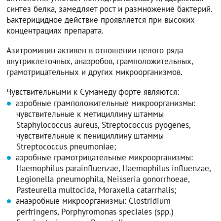
синтез белка, замедляет рост и размножение бактерий.
Бактерицидное действие проявляется при высоких
концентрациях препарата.
Азитромицин активен в отношении целого ряда
внутриклеточных, анаэробов, грамположительных,
грамотрицательных и других микроорганизмов.
Чувствительными к Сумамеду форте являются:
аэробные грамположительные микроорганизмы:
чувствительные к метициллину штаммы
Staphylococcus aureus, Streptococcus pyogenes,
чувствительные к пенициллину штаммы
Streptococcus pneumoniae;
аэробные грамотрицательные микроорганизмы:
Haemophilus parainfluenzae, Haemophilus influenzae,
Legionella pneumophila, Neisseria gonorrhoeae,
Pasteurella multocida, Moraxella catarrhalis;
анаэробные микроорганизмы: Clostridium
perfringens, Porphyromonas speciales (spp.)