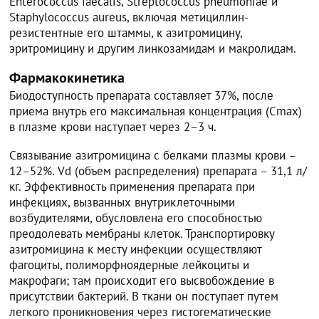
Enterococcus faecalis, Streptococcus pneumoniae и
Staphylococcus aureus, включая метициллин-
резистентные его штаммы, к азитромицину,
эритромицину и другим линкозамидам и макролидам.
Фармакокинетика
Биодоступность препарата составляет 37%, после
приема внутрь его максимальная концентрация (Cmax)
в плазме крови наступает через 2–3 ч.
Связывание азитромицина с белками плазмы крови –
12–52%. Vd (объем распределения) препарата – 31,1 л/
кг. Эффективность применения препарата при
инфекциях, вызванных внутриклеточными
возбудителями, обусловлена его способностью
преодолевать мембраны клеток. Транспортировку
азитромицина к месту инфекции осуществляют
фагоциты, полиморфноядерные лейкоциты и
макрофаги; там происходит его высвобождение в
присутствии бактерий. В ткани он поступает путем
легкого проникновения через гистогематические