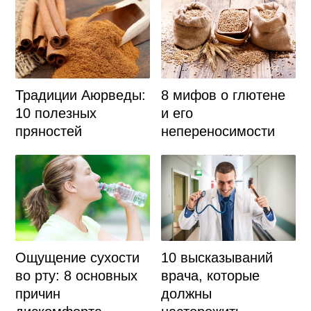
Традиции Аюрведы:
8 мифов о глютене
10 полезных
и его
пряностей
непереносимости
Ощущение сухости
10 высказываний
во рту: 8 основных
врача, которые
причин
должны