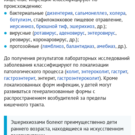
происхождению:
бактериальные (
дизентерия
,
сальмонеллез
,
холера
,
ботулизм
, стафилококковое пищевое отравление,
иерсиниоз
,
брюшной тиф
,
эшерихиоз
, др.);
вирусные (
ротавирус
,
аденовирус
,
энтеровирус
,
реовирус, коронаровирус, др.);
протозойные (
лямблиоз
,
балантидиаз
,
амебиаз
, др.).
До получения результатов лабораторных исследований
заболевания классифицируют по локализации
патологического процесса (
колит
,
энтероколит
,
гастрит
,
гастроэнтерит
, энтерит,
гастроэнтероколит
). Кроме
локализованных форм инфекции, у детей могут
развиваться генерализованные формы с
распространением возбудителей за пределы
кишечного тракта.
Эшерихиозами болеют преимущественно дети
раннего возраста, находящиеся на искусственном